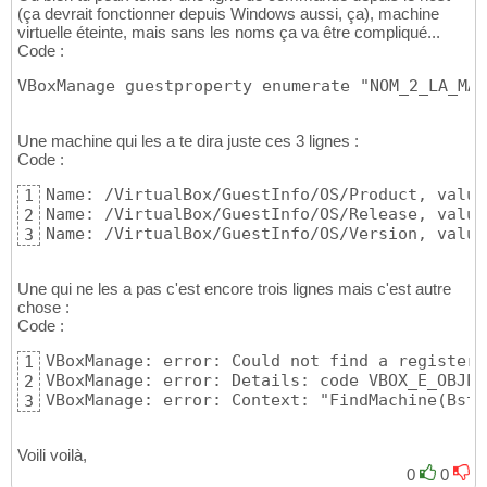
(ça devrait fonctionner depuis Windows aussi, ça), machine
virtuelle éteinte, mais sans les noms ça va être compliqué...
Code :
VBoxManage guestproperty enumerate "NOM_2_LA_MAC
Une machine qui les a te dira juste ces 3 lignes :
Code :
Name: /VirtualBox/GuestInfo/OS/Product, value
1
Name: /VirtualBox/GuestInfo/OS/Release, value
2
Name: /VirtualBox/GuestInfo/OS/Version, value
3
Une qui ne les a pas c'est encore trois lignes mais c'est autre
chose :
Code :
VBoxManage: error: Could not find a registere
1
VBoxManage: error: Details: code VBOX_E_OBJEC
2
VBoxManage: error: Context: "FindMachine(Bstr
3
Voili voilà,
0
0