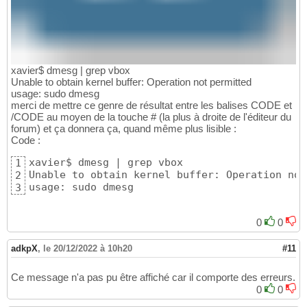
xavier$ dmesg | grep vbox
Unable to obtain kernel buffer: Operation not permitted
usage: sudo dmesg
merci de mettre ce genre de résultat entre les balises CODE et
/CODE au moyen de la touche # (la plus à droite de l'éditeur du
forum) et ça donnera ça, quand même plus lisible :
Code :
xavier$ dmesg | grep vbox

1
Unable to obtain kernel buffer: Operation not
2
usage: sudo dmesg
3
0
0
adkpX
,
le 20/12/2022 à 10h20
#11
Ce message n'a pas pu être affiché car il comporte des erreurs.
0
0