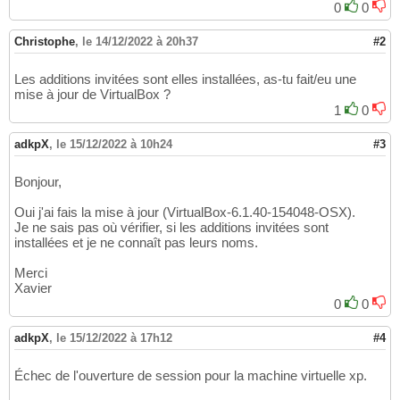
0
0
Christophe
,
le 14/12/2022 à 20h37
#2
Les additions invitées sont elles installées, as-tu fait/eu une
mise à jour de VirtualBox ?
1
0
adkpX
,
le 15/12/2022 à 10h24
#3
Bonjour,
Oui j'ai fais la mise à jour (VirtualBox-6.1.40-154048-OSX).
Je ne sais pas où vérifier, si les additions invitées sont
installées et je ne connaît pas leurs noms.
Merci
Xavier
0
0
adkpX
,
le 15/12/2022 à 17h12
#4
Échec de l'ouverture de session pour la machine virtuelle xp.