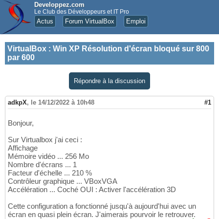
Developpez.com
Le Club des Développeurs et IT Pro
Actus
Forum VirtualBox
Emploi
VirtualBox
:
Win XP Résolution d'écran bloqué sur 800
par 600
Répondre à la discussion
adkpX
,
le 14/12/2022 à 10h48
#1
Bonjour,
Sur Virtualbox j'ai ceci :
Affichage
Mémoire vidéo ... 256 Mo
Nombre d'écrans ... 1
Facteur d'échelle ... 210 %
Contrôleur graphique ... VBoxVGA
Accélération ... Coché OUI : Activer l'accélération 3D
Cette configuration a fonctionné jusqu'à aujourd'hui avec un
écran en quasi plein écran. J'aimerais pourvoir le retrouver.