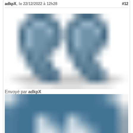
adkpX
,
le 22/12/2022 à 12h28
#12
Envoyé par
adkpX