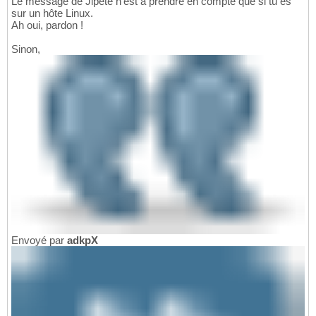
Le message de Jipété n'est à prendre en compte que si tu es
sur un hôte Linux.
Ah oui, pardon !
Sinon,
Envoyé par
adkpX