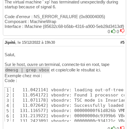
The virtual machine ' xp' has terminated unexpectedly during
startup because of signal 6.
Code d'erreur : NS_ERROR_FAILURE (0x80004005)
Composant : MachineWrap
Interface : IMachine {85632c68-b5bb-4316-a900-5eb28d3413df}
0
0
Jipété
,
le 15/12/2022 à 19h30
#5
Salut,
Sur le host, ouvre un terminal, connecte-toi en root, tape
dmesg | grep vbox
et copie/colle le résultat ici.
Exemple chez moi :
Code :
[   11.042114] vboxdrv: loading out-of-tree m
1
[   11.054172] vboxdrv: Found 1 processor core
2
[   11.071178] vboxdrv: TSC mode is Invariant
3
[   11.072642] vboxdrv: Successfully loaded v
4
[  131.116577] vboxdrv: 00000000f61d826b VMMR0
5
[  131.213922] vboxdrv: 00000000dc9399b6 VBox
6
[  131.242309] vboxdrv: 00000000c934121c VBox
7
0
0