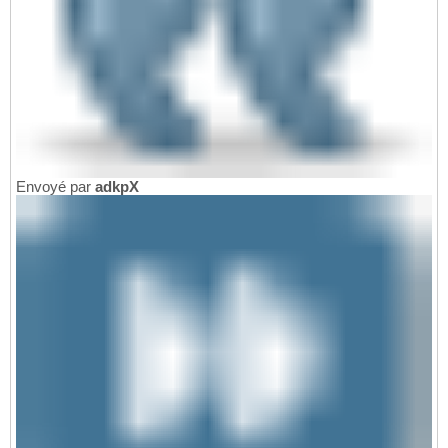
Envoyé par
adkpX