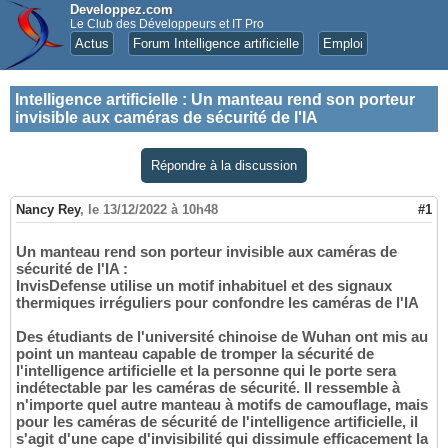
Developpez.com
Le Club des Développeurs et IT Pro
Actus
Forum Intelligence artificielle
Emploi
Intelligence artificielle
:
Un manteau rend son porteur
invisible aux caméras de sécurité de l'IA
Répondre à la discussion
Nancy Rey
,
le 13/12/2022 à 10h48
#1
Un manteau rend son porteur invisible aux caméras de
sécurité de l'IA :
InvisDefense utilise un motif inhabituel et des signaux
thermiques irréguliers pour confondre les caméras de l'IA
Des étudiants de l'université chinoise de Wuhan ont mis au
point un manteau capable de tromper la sécurité de
l'intelligence artificielle et la personne qui le porte sera
indétectable par les caméras de sécurité. Il ressemble à
n'importe quel autre manteau à motifs de camouflage, mais
pour les caméras de sécurité de l'intelligence artificielle, il
s'agit d'une cape d'invisibilité qui dissimule efficacement la