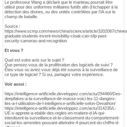
Le professeur Wang a déclaré que le manteau pourrait être
utilisé pour des uniformes militaires furtifs afin d'échapper à la
détection des drones, ou des unités contrôlées par l'IA sur le
champ de bataille.
Source :
https://www.scmp.com/news/china/science/article/3202087/chine
graduate-students-invent-invisibility-cloak-can-slip-past-
security-cameras-and-recognition
Et vous ?
Quel est votre avis sur le sujet ?
Que pensez-vous de la prolifération des logiciels de suivi ?
Êtes-vous ou aviez-vous déjà été soumis à la surveillance de
ce type de logiciel ? Si oui, partagez votre expérience.
Voir aussi :
https://intelligence-artificielle.developpez.com/actu/294460/Des-
deepfakes-a-la-surveillance-de-masse-voici-les-11-dangers-
lies-a-l-utilisation-de-l-intelligence-artificielle-selon-Devathon/
https://intelligence-artificielle.developpez.com/actu/314235/L-
UE-s-apprete-a-etablir-des-regles-en-matiere-d-IA-qui-
interdisent-la-surveillance-et-le-classement-du-comportement-
social-les-amendes-pouvant-atteindre-4-pourcent-du-chiffre-d-