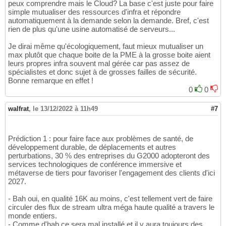
peux comprendre mais le Cloud? La base c'est juste pour faire
simple mutualiser des ressources d'infra et répondre
automatiquement à la demande selon la demande. Bref, c'est
rien de plus qu'une usine automatisé de serveurs...
Je dirai même qu'écologiquement, faut mieux mutualiser un
max plutôt que chaque boite de la PME à la grosse boite aient
leurs propres infra souvent mal gérée car pas assez de
spécialistes et donc sujet à de grosses failles de sécurité.
Bonne remarque en effet !
0
0
walfrat
,
le 13/12/2022 à 11h49
#7
Prédiction 1 : pour faire face aux problèmes de santé, de
développement durable, de déplacements et autres
perturbations, 30 % des entreprises du G2000 adopteront des
services technologiques de conférence immersive et
métaverse de tiers pour favoriser l'engagement des clients d'ici
2027.
- Bah oui, en qualité 16K au moins, c'est tellement vert de faire
circuler des flux de stream ultra méga haute qualité a travers le
monde entiers.
- Comme d'hab ce sera mal installé et il y aura toujours des