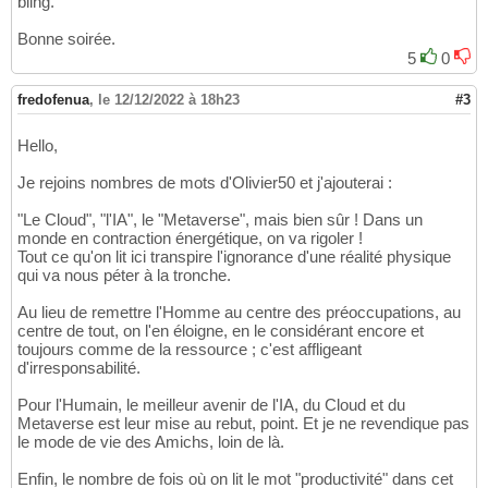
bling.
Bonne soirée.
5
0
fredofenua
,
le 12/12/2022 à 18h23
#3
Hello,
Je rejoins nombres de mots d'Olivier50 et j'ajouterai :
"Le Cloud", "l'IA", le "Metaverse", mais bien sûr ! Dans un
monde en contraction énergétique, on va rigoler !
Tout ce qu'on lit ici transpire l'ignorance d'une réalité physique
qui va nous péter à la tronche.
Au lieu de remettre l'Homme au centre des préoccupations, au
centre de tout, on l'en éloigne, en le considérant encore et
toujours comme de la ressource ; c'est affligeant
d'irresponsabilité.
Pour l'Humain, le meilleur avenir de l'IA, du Cloud et du
Metaverse est leur mise au rebut, point. Et je ne revendique pas
le mode de vie des Amichs, loin de là.
Enfin, le nombre de fois où on lit le mot "productivité" dans cet