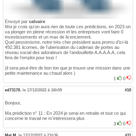
Envoyé par
calvaire
Moi je crois qu'on aura rien de toute ces prédictions, en 2023 on
va plonger en pleine récession et les entreprises vont faire 0
investissements et un max de licenciement.
Quel pessimisme, notre très cher président aura promu d'ici-là
492.381 licornes, de l'uberisation du cadenas de portes au
réseau social des adorateurs de l'andouillette A.A.A.A.A, cela
fera de l'emploi pour tous !
(il sera peut-être de bon ton que je trouve une mission dans une
petite maintenance au chaud alors )
1
0
ed73170
,
le 17/12/2022 à 16h59
#10
Bonjour,
Ma prédiction n° 11 : En 2024 je serai en retraite et tout ce qui
concerne le travail ne m'intéressera plus
3
0
Mat.M
,
le 17/12/2022 à 21h36
#11