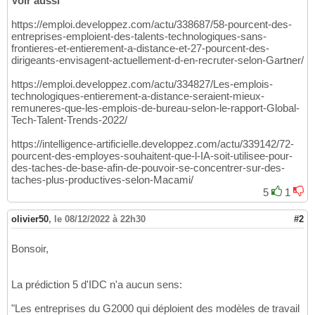
Voir aussi
https://emploi.developpez.com/actu/338687/58-pourcent-des-
entreprises-emploient-des-talents-technologiques-sans-
frontieres-et-entierement-a-distance-et-27-pourcent-des-
dirigeants-envisagent-actuellement-d-en-recruter-selon-Gartner/
https://emploi.developpez.com/actu/334827/Les-emplois-
technologiques-entierement-a-distance-seraient-mieux-
remuneres-que-les-emplois-de-bureau-selon-le-rapport-Global-
Tech-Talent-Trends-2022/
https://intelligence-artificielle.developpez.com/actu/339142/72-
pourcent-des-employes-souhaitent-que-l-IA-soit-utilisee-pour-
des-taches-de-base-afin-de-pouvoir-se-concentrer-sur-des-
taches-plus-productives-selon-Macami/
5
1
olivier50
,
le 08/12/2022 à 22h30
#2
Bonsoir,
La prédiction 5 d'IDC n'a aucun sens:
"Les entreprises du G2000 qui déploient des modèles de travail