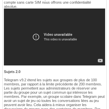
compte sans carte SIM nous offrons une confidentialité
absolue.
Sujets 2.0
Telegram v9.2 étend les sujets aux groupes de plus de 100
membres, par rapport à la limite précédente de 200 membres.
Les sujets permettent aux administrateurs de réserver une
partie du groupe pour un sujet commun qui intéresse les
membres. Par exemple, un groupe scolaire dans Telegram peut
avoir un sujet de jeu où toutes les conversations liées au jeu
peuvent avoir lieu. Cela aidera à mieux organiser les
discussions de groupe avec des centaines de membres. Par