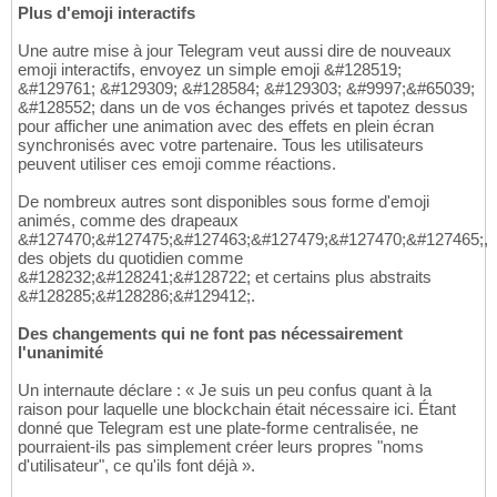
Plus d'emoji interactifs
Une autre mise à jour Telegram veut aussi dire de nouveaux
emoji interactifs, envoyez un simple emoji &#128519;
&#129761; &#129309; &#128584; &#129303; &#9997;&#65039;
&#128552; dans un de vos échanges privés et tapotez dessus
pour afficher une animation avec des effets en plein écran
synchronisés avec votre partenaire. Tous les utilisateurs
peuvent utiliser ces emoji comme réactions.
De nombreux autres sont disponibles sous forme d'emoji
animés, comme des drapeaux
&#127470;&#127475;&#127463;&#127479;&#127470;&#127465;,
des objets du quotidien comme
&#128232;&#128241;&#128722; et certains plus abstraits
&#128285;&#128286;&#129412;.
Des changements qui ne font pas nécessairement
l'unanimité
Un internaute déclare : « Je suis un peu confus quant à la
raison pour laquelle une blockchain était nécessaire ici. Étant
donné que Telegram est une plate-forme centralisée, ne
pourraient-ils pas simplement créer leurs propres "noms
d'utilisateur", ce qu'ils font déjà ».