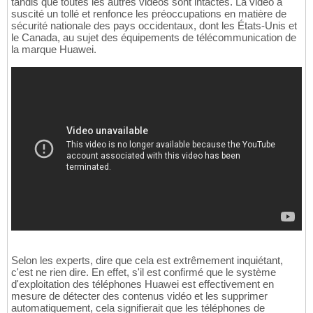
tandis que toutes les autres vidéos sont intactes. La vidéo a
suscité un tollé et renfonce les préoccupations en matière de
sécurité nationale des pays occidentaux, dont les États-Unis et
le Canada, au sujet des équipements de télécommunication de
la marque Huawei.
Selon les experts, dire que cela est extrêmement inquiétant,
c'est ne rien dire. En effet, s'il est confirmé que le système
d'exploitation des téléphones Huawei est effectivement en
mesure de détecter des contenus vidéo et les supprimer
automatiquement, cela signifierait que les téléphones de