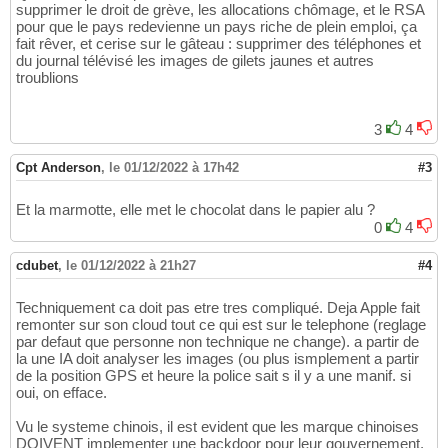
supprimer le droit de grève, les allocations chômage, et le RSA
pour que le pays redevienne un pays riche de plein emploi, ça
fait rêver, et cerise sur le gâteau : supprimer des téléphones et
du journal télévisé les images de gilets jaunes et autres
troublions
3
4
Cpt Anderson
,
le 01/12/2022 à 17h42
#3
Et la marmotte, elle met le chocolat dans le papier alu ?
0
4
cdubet
,
le 01/12/2022 à 21h27
#4
Techniquement ca doit pas etre tres compliqué. Deja Apple fait
remonter sur son cloud tout ce qui est sur le telephone (reglage
par defaut que personne non technique ne change). a partir de
la une IA doit analyser les images (ou plus ismplement a partir
de la position GPS et heure la police sait s il y a une manif. si
oui, on efface.
Vu le systeme chinois, il est evident que les marque chinoises
DOIVENT implementer une backdoor pour leur gouvernement.