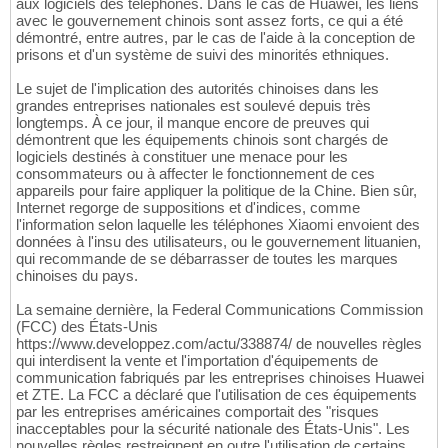
aux logiciels des téléphones. Dans le cas de Huawei, les liens
avec le gouvernement chinois sont assez forts, ce qui a été
démontré, entre autres, par le cas de l'aide à la conception de
prisons et d'un système de suivi des minorités ethniques.
Le sujet de l'implication des autorités chinoises dans les
grandes entreprises nationales est soulevé depuis très
longtemps. À ce jour, il manque encore de preuves qui
démontrent que les équipements chinois sont chargés de
logiciels destinés à constituer une menace pour les
consommateurs ou à affecter le fonctionnement de ces
appareils pour faire appliquer la politique de la Chine. Bien sûr,
Internet regorge de suppositions et d'indices, comme
l'information selon laquelle les téléphones Xiaomi envoient des
données à l'insu des utilisateurs, ou le gouvernement lituanien,
qui recommande de se débarrasser de toutes les marques
chinoises du pays.
La semaine dernière, la Federal Communications Commission
(FCC) des États-Unis
https://www.developpez.com/actu/338874/ de nouvelles règles
qui interdisent la vente et l'importation d'équipements de
communication fabriqués par les entreprises chinoises Huawei
et ZTE. La FCC a déclaré que l'utilisation de ces équipements
par les entreprises américaines comportait des "risques
inacceptables pour la sécurité nationale des États-Unis". Les
nouvelles règles restreignent en outre l'utilisation de certains