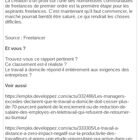
La création d'un profil sur l'une des nombreuses communautés
de freelances de premier ordre est la première étape pour les
aspirants freelances. C'est maintenant qu'il faut commencer, le
marché pourrait bientôt être saturé, ce qui rendrait les choses
difficiles.
Source : Freelancer
Et vous ?
Trouvez-vous ce rapport pertinent ?
Ce classement est-il réaliste ?
Le travail à domicile répond-il entièrement aux exigences des
entreprises ?
Voir aussi
https://emploi.developpez.com/actu/332486/Les-managers-
excedes-declarent-que-le-travail-a-domicile-doit-cesser-plus-
de-70-pourcent-parlent-de-licenciement-ou-de-reduction-de-
salaire-des-employes-en-teletravail-qui-refusent-de-retourner-
au-bureau/
https://emploi.developpez.com/actu/333305/Le-travail-a-
distance-a-zero-impact-negatif-sur-la-productivite-des-
travailleurs-d-apres-une-etude-universitaire-qui-arrive-dans-un-