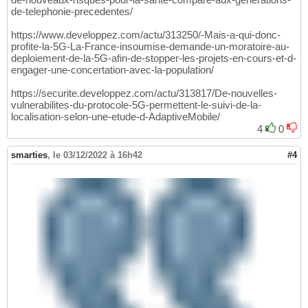
de-telephonie-precedentes/
https://www.developpez.com/actu/313250/-Mais-a-qui-donc-
profite-la-5G-La-France-insoumise-demande-un-moratoire-au-
deploiement-de-la-5G-afin-de-stopper-les-projets-en-cours-et-d-
engager-une-concertation-avec-la-population/
https://securite.developpez.com/actu/313817/De-nouvelles-
vulnerabilites-du-protocole-5G-permettent-le-suivi-de-la-
localisation-selon-une-etude-d-AdaptiveMobile/
4
0
smarties
,
le 03/12/2022 à 16h42
#4