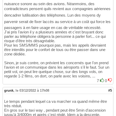
nuisance sonore au sein des avions. Néanmoins, des
contradicteurs pensent quils revient aux compagnies aériennes
dencadrer lutilisation des téléphones. Lun des moyens dy
parvenir serait de fixer laccès au service à un coût qui force les
passagers à en faire usage en cas de véritable nécessité.
J'ai pris l'avion il y a plusieurs années et c'est bruyant donc
parler au téléphone obligera la personne à parler fort... ce qui
risque d'être très désagréable.
Pour les SMS/MMS pourquoi pas, mais les appels devraient
être interdits pour le confort de tous ou être passer dans une
zone dédiée.
Sinon, je suis contre, on prévient les concernés que l'on prend
l'avion et on communique dans les aéroports s'il le faut. Sur un
petit vol, on peut lire quelque chose, sur des longs vols, on
regarde 1-2 films, on dort, on parle avec les voisins, ...
7
0
grunk
,
le 03/12/2022 à 17h08
#5
Le temps pendant lequel ca va marcher va quand même être
très réduit.
En gros sur le taxi way , pendant peut être 5min d'ascension
jusqu'à 3/4000m et après c'est réglé. Idem a la descente.