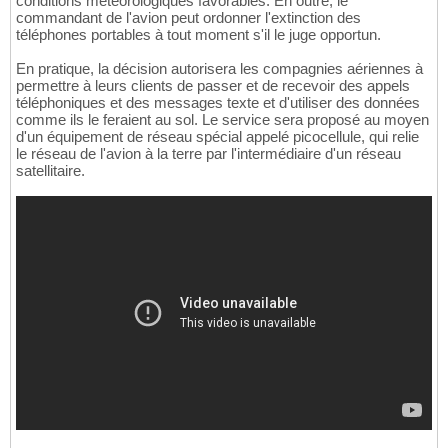
conditions météorologiques favorables. En outre, le
commandant de l'avion peut ordonner l'extinction des
téléphones portables à tout moment s'il le juge opportun.
En pratique, la décision autorisera les compagnies aériennes à
permettre à leurs clients de passer et de recevoir des appels
téléphoniques et des messages texte et d'utiliser des données
comme ils le feraient au sol. Le service sera proposé au moyen
d'un équipement de réseau spécial appelé picocellule, qui relie
le réseau de l'avion à la terre par l'intermédiaire d'un réseau
satellitaire.