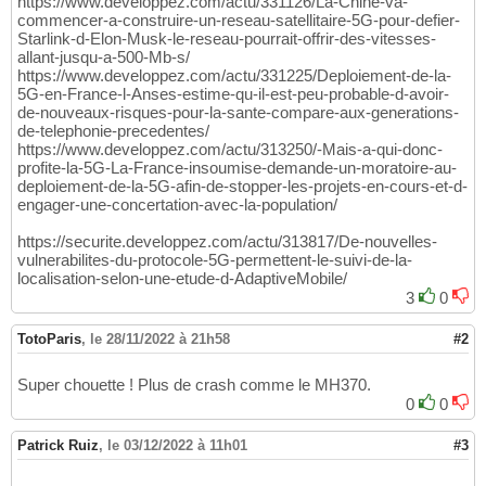
https://www.developpez.com/actu/331126/La-Chine-va-
commencer-a-construire-un-reseau-satellitaire-5G-pour-defier-
Starlink-d-Elon-Musk-le-reseau-pourrait-offrir-des-vitesses-
allant-jusqu-a-500-Mb-s/
https://www.developpez.com/actu/331225/Deploiement-de-la-
5G-en-France-l-Anses-estime-qu-il-est-peu-probable-d-avoir-
de-nouveaux-risques-pour-la-sante-compare-aux-generations-
de-telephonie-precedentes/
https://www.developpez.com/actu/313250/-Mais-a-qui-donc-
profite-la-5G-La-France-insoumise-demande-un-moratoire-au-
deploiement-de-la-5G-afin-de-stopper-les-projets-en-cours-et-d-
engager-une-concertation-avec-la-population/
https://securite.developpez.com/actu/313817/De-nouvelles-
vulnerabilites-du-protocole-5G-permettent-le-suivi-de-la-
localisation-selon-une-etude-d-AdaptiveMobile/
3
0
TotoParis
,
le 28/11/2022 à 21h58
#2
Super chouette ! Plus de crash comme le MH370.
0
0
Patrick Ruiz
,
le 03/12/2022 à 11h01
#3