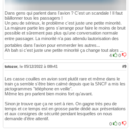
Dans gens qui parlent dans l'avion ? C'est un scandale ! Il faut
bâillonner tous les passagers !
Un peu de sérieux, le problème c'est juste une petite minorité.
La majeure partie les gens s'arrange pour faire le moins de bruit
possible et sûrement pas plus qu'une conversation normale
entre passager. La minorité n'a pas attendu lautorisation des
portables dans l'avion pour emmerder les autres...
Ah bah si c'est juste une petite minorité ça change tout alors ...
4
0
totozor
,
le 05/12/2022 à 08h41
#9
Les casse couilles en avion sont plutôt rare et même dans le
train ça semble s'être bien calmé depuis que la SNCF a mis les
pictogrammes "téléphone en veille".
Même les pro parlent bien moins fort qu'avant.
Sinon je trouve que ça ne sert à rien. On gagne très peu de
temps et ce temps est en grosse partie dédié aux présentations
et aux consignes de sécurité pendant lesquelles on nous
demande d'être attentif.
0
0