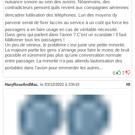
nuisance sonore au sein des avions. Néanmoins, des
contradicteurs pensent quils revient aux compagnies aériennes
dencadrer lutilisation des téléphones. Lun des moyens dy
parvenir serait de fixer laccès au service à un coût qui force les
passagers à en faire usage en cas de véritable nécessité.
Dans gens qui parlent dans l'avion ? C'est un scandale ! Il faut
bâillonner tous les passagers !
Un peu de sérieux, le problème c'est juste une petite minorité.
La majeure partie les gens s'arrange pour faire le moins de bruit
possible et sûrement pas plus qu'une conversation normale
entre passager. La minorité n'a pas attendu lautorisation des
portables dans l'avion pour emmerder les autres...
0
7
HaryRoseAndMac
,
le 03/12/2022 à 23h10
#8