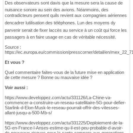
Des observateurs sont davis que la mesure sera la cause de
nuisance sonore au sein des avions. Néanmoins, des
contradicteurs pensent quils revient aux compagnies aériennes
dencadrer lutilisation des téléphones. Lun des moyens dy
parvenir serait de fixer laccès au service à un coût qui force les
passagers à en faire usage en cas de véritable nécessité.
Source :
https://ec.europa.eu/commission/presscorner/detail/en/mex_22_7
Et vous ?
Quel commentaire faites-vous de la future mise en application
de cette mesure ? Bonne ou mauvaise idée ?
Voir aussi :
https://www.developpez.com/actu/331126/La-Chine-va-
commencer-a-construire-un-reseau-satellitaire-5G-pour-defier-
Starlink-d-Elon-Musk-le-reseau-pourrait-offrir-des-vitesses-
allant-jusqu-a-500-Mb-s/
https://www.developpez.com/actu/331225/Deploiement-de-la-
5G-en-France-l-Anses-estime-qu-il-est-peu-probable-d-avoir-
de-nouveaux-risques-pour-la-sante-compare-aux-generations-