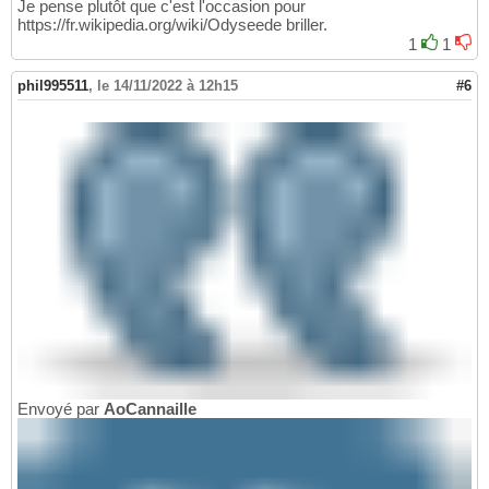
Je pense plutôt que c'est l'occasion pour
https://fr.wikipedia.org/wiki/Odyseede briller.
1
1
phil995511
,
le 14/11/2022 à 12h15
#6
Envoyé par
AoCannaille