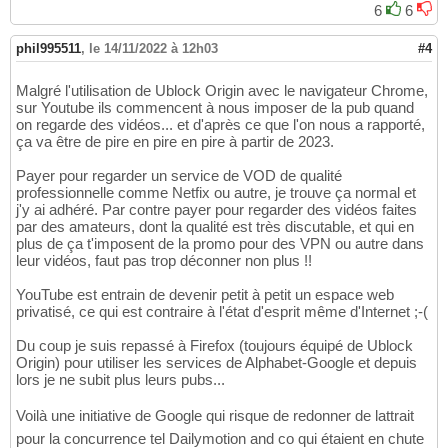
6
6
phil995511
,
le 14/11/2022 à 12h03
#4
Malgré l'utilisation de Ublock Origin avec le navigateur Chrome,
sur Youtube ils commencent à nous imposer de la pub quand
on regarde des vidéos... et d'après ce que l'on nous a rapporté,
ça va être de pire en pire en pire à partir de 2023.
Payer pour regarder un service de VOD de qualité
professionnelle comme Netfix ou autre, je trouve ça normal et
j'y ai adhéré. Par contre payer pour regarder des vidéos faites
par des amateurs, dont la qualité est très discutable, et qui en
plus de ça t'imposent de la promo pour des VPN ou autre dans
leur vidéos, faut pas trop déconner non plus !!
YouTube est entrain de devenir petit à petit un espace web
privatisé, ce qui est contraire à l'état d'esprit même d'Internet ;-(
Du coup je suis repassé à Firefox (toujours équipé de Ublock
Origin) pour utiliser les services de Alphabet-Google et depuis
lors je ne subit plus leurs pubs...
Voilà une initiative de Google qui risque de redonner de lattrait
pour la concurrence tel Dailymotion and co qui étaient en chute