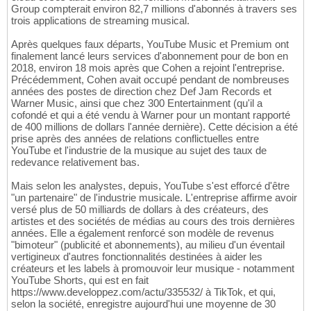
Group compterait environ 82,7 millions d'abonnés à travers ses
trois applications de streaming musical.
Après quelques faux départs, YouTube Music et Premium ont
finalement lancé leurs services d'abonnement pour de bon en
2018, environ 18 mois après que Cohen a rejoint l'entreprise.
Précédemment, Cohen avait occupé pendant de nombreuses
années des postes de direction chez Def Jam Records et
Warner Music, ainsi que chez 300 Entertainment (qu'il a
cofondé et qui a été vendu à Warner pour un montant rapporté
de 400 millions de dollars l'année dernière). Cette décision a été
prise après des années de relations conflictuelles entre
YouTube et l'industrie de la musique au sujet des taux de
redevance relativement bas.
Mais selon les analystes, depuis, YouTube s'est efforcé d'être
"un partenaire" de l'industrie musicale. L'entreprise affirme avoir
versé plus de 50 milliards de dollars à des créateurs, des
artistes et des sociétés de médias au cours des trois dernières
années. Elle a également renforcé son modèle de revenus
"bimoteur" (publicité et abonnements), au milieu d'un éventail
vertigineux d'autres fonctionnalités destinées à aider les
créateurs et les labels à promouvoir leur musique - notamment
YouTube Shorts, qui est en fait
https://www.developpez.com/actu/335532/ à TikTok, et qui,
selon la société, enregistre aujourd'hui une moyenne de 30