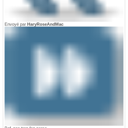
Envoyé par
HaryRoseAndMac