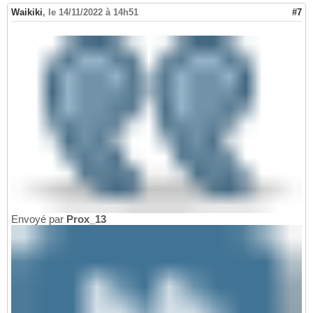
Waikiki
,
le 14/11/2022 à 14h51
#7
Envoyé par
Prox_13