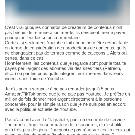
C'est vrai quoi, les connards de créateurs de contenus n'ont
pas besoin de rémunération merde, ils devraient même payer
pour qu'on leur laisse un commentaire.
Certes, si seulement Youtube était connu pour être respectable
en terme de considération des producteurs de contenus, qu'ils
ne changeaient pas de termes comme de caleçons... Alors oui,
certes, dans ce cas
Honnêtement, les contenus que je regarde sont pour la totalité
payés par l'argent des abonnés via des sites tiers (Patreon,
etc...) ou par les pubs qu'ils intègrent eux mêmes dans leurs
vidéos sans l'aide de Youtube.
Je n'ai aucun scrupule à ne pas regarder jusqu'à 5 pubs
Amazon/TikTok parce que je ne paie pas Youtube. Je préfère un
million de fois donner mon argent directement à la personne
concernée, pour la simple raison que je ne suis pas en accord
avec la politique actuelle de Youtube.
Pas d'accord avec la 4k gratuite, pour un exemple de service
"too much", trop consommateur de ressources, et n'est utile
qu'à très peu de gens. Pourquoi ne pas réserver ceci à ceux qui
paient au lieu de mettre 2x plus de pub pour les autres ?