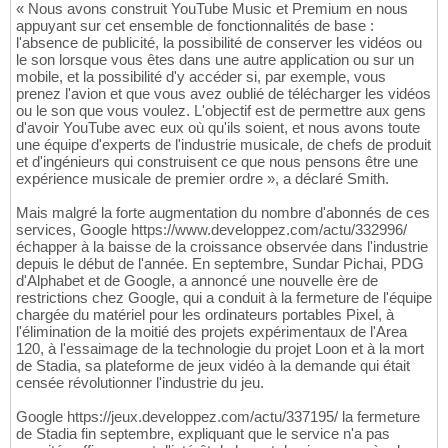
« Nous avons construit YouTube Music et Premium en nous
appuyant sur cet ensemble de fonctionnalités de base :
l'absence de publicité, la possibilité de conserver les vidéos ou
le son lorsque vous êtes dans une autre application ou sur un
mobile, et la possibilité d'y accéder si, par exemple, vous
prenez l'avion et que vous avez oublié de télécharger les vidéos
ou le son que vous voulez. L'objectif est de permettre aux gens
d'avoir YouTube avec eux où qu'ils soient, et nous avons toute
une équipe d'experts de l'industrie musicale, de chefs de produit
et d'ingénieurs qui construisent ce que nous pensons être une
expérience musicale de premier ordre », a déclaré Smith.
Mais malgré la forte augmentation du nombre d'abonnés de ces
services, Google https://www.developpez.com/actu/332996/
échapper à la baisse de la croissance observée dans l'industrie
depuis le début de l'année. En septembre, Sundar Pichai, PDG
d'Alphabet et de Google, a annoncé une nouvelle ère de
restrictions chez Google, qui a conduit à la fermeture de l'équipe
chargée du matériel pour les ordinateurs portables Pixel, à
l'élimination de la moitié des projets expérimentaux de l'Area
120, à l'essaimage de la technologie du projet Loon et à la mort
de Stadia, sa plateforme de jeux vidéo à la demande qui était
censée révolutionner l'industrie du jeu.
Google https://jeux.developpez.com/actu/337195/ la fermeture
de Stadia fin septembre, expliquant que le service n'a pas