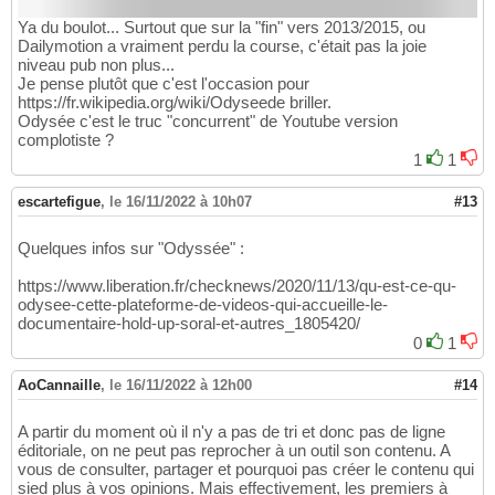
Ya du boulot... Surtout que sur la "fin" vers 2013/2015, ou
Dailymotion a vraiment perdu la course, c'était pas la joie
niveau pub non plus...
Je pense plutôt que c'est l'occasion pour
https://fr.wikipedia.org/wiki/Odyseede briller.
Odysée c'est le truc "concurrent" de Youtube version
complotiste ?
1
1
escartefigue
,
le 16/11/2022 à 10h07
#13
Quelques infos sur "Odyssée" :
https://www.liberation.fr/checknews/2020/11/13/qu-est-ce-qu-
odysee-cette-plateforme-de-videos-qui-accueille-le-
documentaire-hold-up-soral-et-autres_1805420/
0
1
AoCannaille
,
le 16/11/2022 à 12h00
#14
A partir du moment où il n'y a pas de tri et donc pas de ligne
éditoriale, on ne peut pas reprocher à un outil son contenu. A
vous de consulter, partager et pourquoi pas créer le contenu qui
sied plus à vos opinions. Mais effectivement, les premiers à