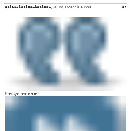
AaâÂäÄàAaâÂäÄàAaâÂäÄ
,
le 08/11/2022 à 18h50
#7
Envoyé par
grunk