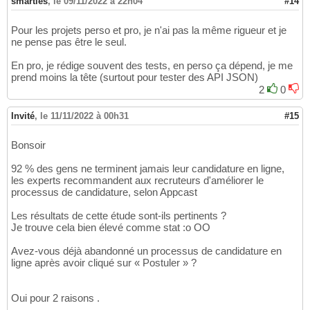
smarties
,
le 09/11/2022 à 22h04
#14
Pour les projets perso et pro, je n'ai pas la même rigueur et je
ne pense pas être le seul.
En pro, je rédige souvent des tests, en perso ça dépend, je me
prend moins la tête (surtout pour tester des API JSON)
2
0
Invité
,
le 11/11/2022 à 00h31
#15
Bonsoir
92 % des gens ne terminent jamais leur candidature en ligne,
les experts recommandent aux recruteurs d'améliorer le
processus de candidature, selon Appcast
Les résultats de cette étude sont-ils pertinents ?
Je trouve cela bien élevé comme stat :o OO
Avez-vous déjà abandonné un processus de candidature en
ligne après avoir cliqué sur « Postuler » ?
Oui pour 2 raisons .