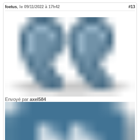
foetus
,
le 09/11/2022 à 17h42
#13
Envoyé par
axel584