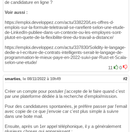
de candidature en ligne ?
Voir aussi :
https://emploi.developpez.com/actu/338220/Les-offres-d-
emplois-sur-la-formule-teletravail-se-rarefient-selon-une-etude-
de-LinkedIn-publiee-dans-un-contexte-ou-les-employes-sont-
plutot-en-quete-de-la-flexibilite-tiree-du-travail-a-distance/
https://emploi.developpez.com/actu/337830/Solidity-le-langage-
dedie-a-l-ecriture-de-contrats-intelligents-serait-le-langage-de-
programmation-le-mieux-paye-en-2022-suivi-par-Rust-et-Scala-
selon-une-etude/
11
0
smarties
,
le 08/11/2022 à 10h49
#2
Créer un compte pour postuler j'accepte de le faire quand c'est
par une plateforme dédiée à la recherche d'emploi/mission.
Pour des candidatures spontanées, je préfère passer par l'email
avec copie de ce que j'envoie car c'est plus simple à suivre
dans une boite mail.
Ensuite, après un 1er appel téléphonique, il y a généralement
plusieurs choses qui apparaissent :