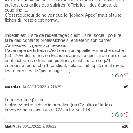
ateliers, des grilles des salaires "officielles", des études, du
coaching, ...
C'est réducteur de ne voir que le "jobbard Apec" mais si tu te
fiches du reste c'est normal.
linkedin est 1 site de réseautage : c'est 1 site "social" pour te
faire des contacts professionnels, entretenir son carnet
d'adresses ... gérer son réseau.
L'avantage de linkedin c'est ce qu'on appelle le marché caché
(60 - 70% des offres en France d'après ce que j'ai compris) : ce
sont toutes les offres non publiées, c'est à dire lorsqu'1
entreprise recherche 1 candidat, cela se fait rapidement (avec
les références, le "pistonnage", ...)
2
0
smarties
,
le 08/11/2022 à 21h29
#9
Le mieux que j'ai eu :
replissez notre fiche d'information (un CV ultra détaillé) et
envoyez nous aussi votre CV au format PDF
3
0
Mat.M
,
le 09/11/2022 à 00h22
#10