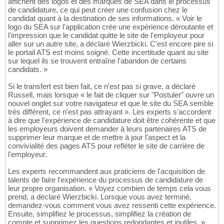
affichent des logos et des marques de SEA dans le processus
de candidature, ce qui peut créer une confusion chez le
candidat quant à la destination de ses informations. « Voir le
logo du SEA sur l'application crée une expérience déroutante et
l'impression que le candidat quitte le site de l'employeur pour
aller sur un autre site, a déclaré Wierzbicki. C'est encore pire si
le portail ATS est moins soigné. Cette incertitude quant au site
sur lequel ils se trouvent entraîne l'abandon de certains
candidats. »
Si le transfert est bien fait, ce n'est pas si grave, a déclaré
Russell, mais lorsque « le fait de cliquer sur "Postuler" ouvre un
nouvel onglet sur votre navigateur et que le site du SEA semble
très différent, ce n'est pas attrayant ». Les experts s'accordent
à dire que l'expérience de candidature doit être cohérente et que
les employeurs doivent demander à leurs partenaires ATS de
supprimer leur marque et de mettre à jour l'aspect et la
convivialité des pages ATS pour refléter le site de carrière de
l'employeur.
Les experts recommandent aux praticiens de l'acquisition de
talents de faire l'expérience du processus de candidature de
leur propre organisation. « Voyez combien de temps cela vous
prend, a déclaré Wierzbicki. Lorsque vous avez terminé,
demandez-vous comment vous avez ressenti cette expérience.
Ensuite, simplifiez le processus, simplifiez la création de
compte et supprimez les questions redondantes et inutiles. »