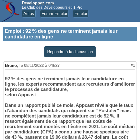
Developpez.com
Le Club des Développeurs et IT Pro
Actus
Forum Emploi
Emploi
Emploi
:
92 % des gens ne terminent jamais leur
candidature en ligne
Répondre à la discussion
Bruno
,
le 08/11/2022 à 04h27
#1
92 % des gens ne terminent jamais leur candidature en
ligne, les experts recommandent aux recruteurs d'améliorer
le processus de candidature,
selon Appcast
Dans un rapport publié ce mois, Appcast révèle que le taux
d'abandon des candidats qui cliquent sur "Postuler" mais
ne complètent jamais leur candidature est de 92 %. Il
ressort également de ce rapport que les coûts de
recrutement sont montés en flèche en 2021. Le coût médian
par candidature (CPA) a connu une hausse spectaculaire
de 43 %, passant de 19,96 dollars à 28,47 dollars. Le coût