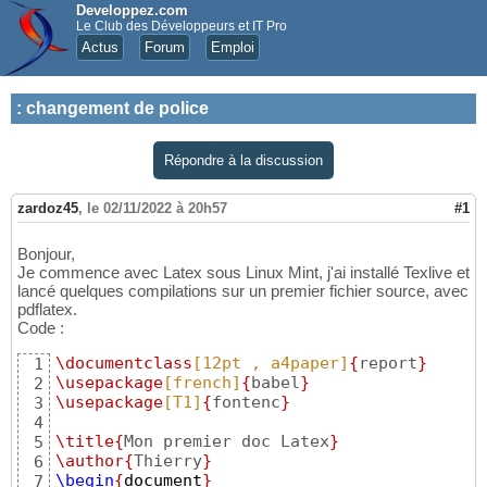
Developpez.com
Le Club des Développeurs et IT Pro
Actus
Forum
Emploi
:
changement de police
Répondre à la discussion
zardoz45
,
le 02/11/2022 à 20h57
#1
Bonjour,
Je commence avec Latex sous Linux Mint, j'ai installé Texlive et
lancé quelques compilations sur un premier fichier source, avec
pdflatex.
Code :
\documentclass
[12pt , a4paper]
{
report
}
1
\usepackage
[french]
{
babel
}
2
\usepackage
[T1]
{
fontenc
}
3
4
\title
{
Mon premier doc Latex
}
5
\author
{
Thierry
}
6
\begin
{
document
}
7