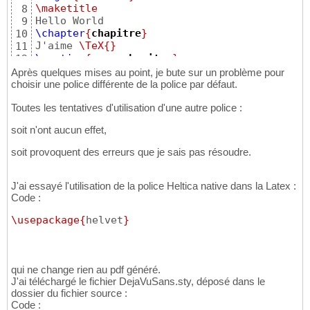
\maketitle
8
9
\chapter
{
chapitre
}
10
J'aime 
\TeX
{}
11
\section
{
sous-chapitre
}
12
\begin
{
center
}
13
Après quelques mises au point, je bute sur un problème pour
14
choisir une police différente de la police par défaut.
\end
{
center
}
15
Toutes les tentatives d'utilisation d'une autre police :
\end
{
document
}
16
soit n'ont aucun effet,
soit provoquent des erreurs que je sais pas résoudre.
J'ai essayé l'utilisation de la police Heltica native dans la Latex :
Code :
\usepackage
{
helvet
}
qui ne change rien au pdf généré.
J'ai téléchargé le fichier DejaVuSans.sty, déposé dans le
dossier du fichier source :
Code :