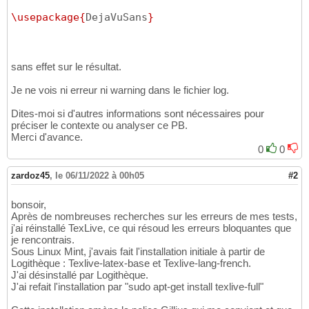
\usepackage
{
DejaVuSans
}
sans effet sur le résultat.
Je ne vois ni erreur ni warning dans le fichier log.
Dites-moi si d'autres informations sont nécessaires pour
préciser le contexte ou analyser ce PB.
Merci d'avance.
0
0
zardoz45
,
le 06/11/2022 à 00h05
#2
bonsoir,
Après de nombreuses recherches sur les erreurs de mes tests,
j'ai réinstallé TexLive, ce qui résoud les erreurs bloquantes que
je rencontrais.
Sous Linux Mint, j'avais fait l'installation initiale à partir de
Logithèque : Texlive-latex-base et Texlive-lang-french.
J'ai désinstallé par Logithèque.
J'ai refait l'installation par "sudo apt-get install texlive-full"