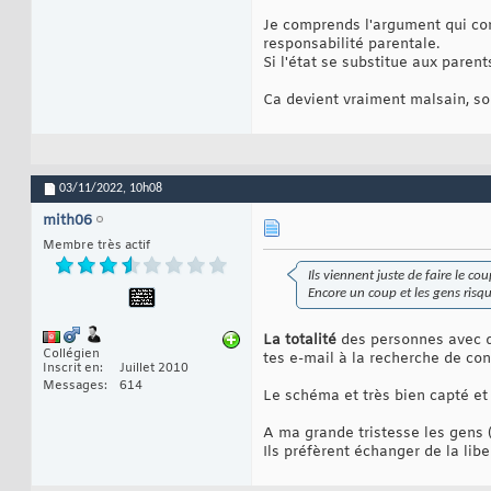
Je comprends l'argument qui con
responsabilité parentale.
Si l'état se substitue aux paren
Ca devient vraiment malsain, sou
03/11/2022,
10h08
mith06
Membre très actif
Ils viennent juste de faire le c
Encore un coup et les gens risqu
La totalité
des personnes avec qui
Collégien
tes e-mail à la recherche de c
Inscrit en
Juillet 2010
Messages
614
Le schéma et très bien capté et 
A ma grande tristesse les gens (
Ils préfèrent échanger de la libe