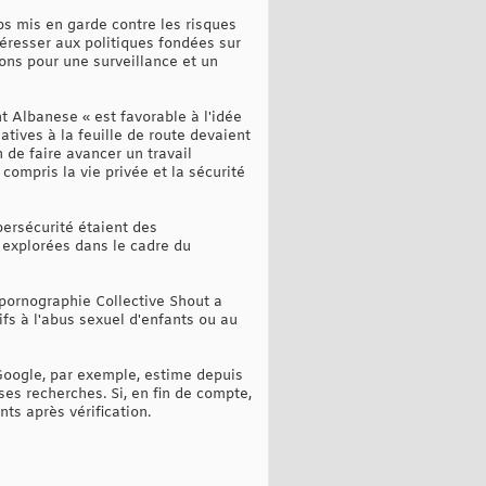
ps mis en garde contre les risques
téresser aux politiques fondées sur
ions pour une surveillance et un
 Albanese « est favorable à l'idée
atives à la feuille de route devaient
 de faire avancer un travail
compris la vie privée et la sécurité
bersécurité étaient des
t explorées dans le cadre du
-pornographie Collective Shout a
fs à l'abus sexuel d'enfants ou au
Google, par exemple, estime depuis
ses recherches. Si, en fin de compte,
ts après vérification.