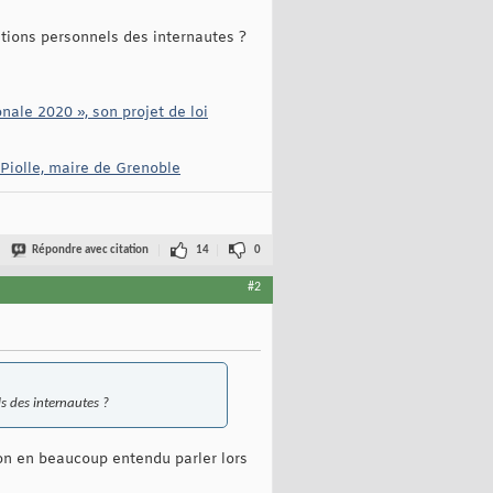
tions personnels des internautes ?
nale 2020 », son projet de loi
 Piolle, maire de Grenoble
Répondre avec citation
14
0
#2
s des internautes ?
on en beaucoup entendu parler lors