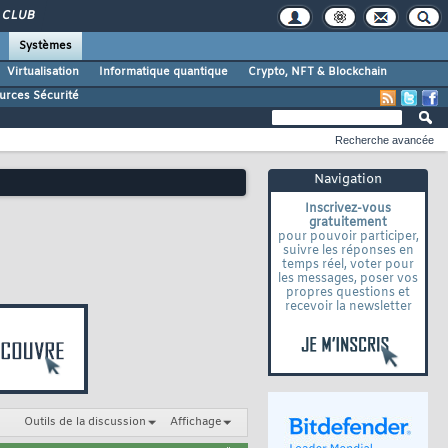
CLUB
Systèmes
Virtualisation
Informatique quantique
Crypto, NFT & Blockchain
urces Sécurité
Recherche avancée
Navigation
Inscrivez-vous
gratuitement
pour pouvoir participer,
suivre les réponses en
temps réel, voter pour
les messages, poser vos
propres questions et
recevoir la newsletter
Outils de la discussion
Affichage