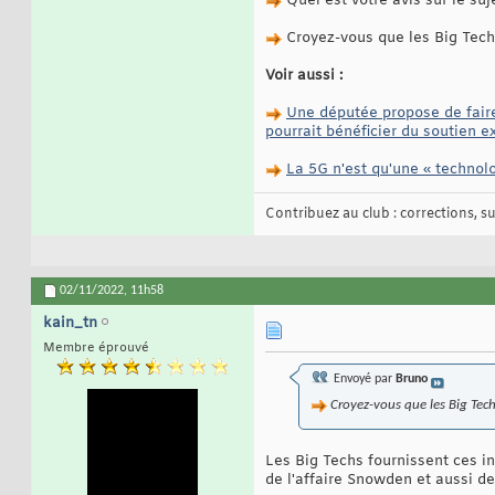
Quel est votre avis sur le suj
Croyez-vous que les Big Tech 
Voir aussi :
Une députée propose de faire 
pourrait bénéficier du soutien 
La 5G n'est qu'une « technolo
Contribuez au club : corrections, sug
02/11/2022,
11h58
kain_tn
Membre éprouvé
Envoyé par
Bruno
Croyez-vous que les Big Tech
Les Big Techs fournissent ces i
de l'affaire Snowden et aussi d