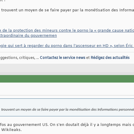
et ?
trouvent un moyen de se faire payer par la monétisation des Informa
de la protection des mineurs contre le porno la « grande cause natio
extraordinaire du gouvernemen
gie qui sert à regarder du porno dans l'ascenseur en HD », selon Éric
gestions, critiques, ...
Contactez le service news
et
Rédigez des actualités
 trouvent un moyen de se faire payer par la monétisation des Informations personnel
nfos au gouvernement US. On s'en doutait déjà il y a longtemps mais 
e Wikileaks.