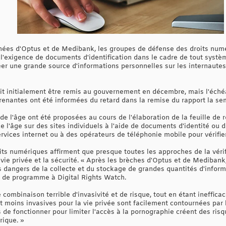
onnées d'Optus et de Medibank, les groupes de défense des droits n
'exigence de documents d'identification dans le cadre de tout système
éer une grande source d'informations personnelles sur les internaute
it initialement être remis au gouvernement en décembre, mais l'éché
prenantes ont été informées du retard dans la remise du rapport la se
 de l'âge ont été proposées au cours de l'élaboration de la feuille de
 de l'âge sur des sites individuels à l'aide de documents d'identité ou d
rvices internet ou à des opérateurs de téléphonie mobile pour vérifier 
ts numériques affirment que presque toutes les approches de la vérif
 vie privée et la sécurité. « Après les brèches d'Optus et de Mediban
 dangers de la collecte et du stockage de grandes quantités d'inform
 de programme à Digital Rights Watch.
e combinaison terrible d'invasivité et de risque, tout en étant inefficac
 moins invasives pour la vie privée sont facilement contournées par l
s de fonctionner pour limiter l'accès à la pornographie créent des ris
rique. »