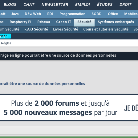
BLOGS
CHAT
NEWSLETTER
EMPLOI
ÉTUDES
DROIT
oft
Java
Dév. Web
EDI
Programmation
SGBD
Office
Mobiles
ac
Raspberry Pi
Réseau
Green IT
Sécurité
Systèmes embarqués
um Sécurité
F.A.Q Sécurité
Livres Sécurité
Cours et Tutoriels Sécurité
So
ent !
Règles
 l'âge en ligne pourrait être une source de données personnelles
ourrait être une source de données personnelles