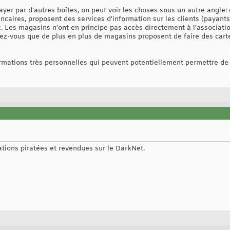
payer par d'autres boîtes, on peut voir les choses sous un autre angle:
caires, proposent des services d'information sur les clients (payan
 Les magasins n'ont en principe pas accès directement à l'associatio
sez-vous que de plus en plus de magasins proposent de faire des car
nformations très personnelles qui peuvent potentiellement permettre de 
ations piratées et revendues sur le DarkNet.