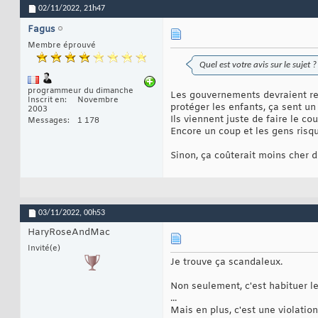
02/11/2022,
21h47
Fagus
Membre éprouvé
Quel est votre avis sur le sujet ?
programmeur du dimanche
Les gouvernements devraient recr
Inscrit en
Novembre
protéger les enfants, ça sent un
2003
Ils viennent juste de faire le c
Messages
1 178
Encore un coup et les gens risq
Sinon, ça coûterait moins cher d
03/11/2022,
00h53
HaryRoseAndMac
Invité(e)
Je trouve ça scandaleux.
Non seulement, c'est habituer les
...
Mais en plus, c'est une violation