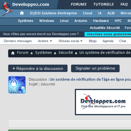
FORUMS
TUTORIELS
FAQ
DI/DSI Solutions d'entreprise
Cloud
IA
ALM
Micros
Systèmes
Windows
Linux
Arduino
Hardware
HPC
M
Actualités Sécurité
For
Vous n'êtes pas encore inscrit sur Developpez.com ?
Inscrivez-vous gratuitem
Derniers messages
Actions
Réseau social
Blogs
Agenda
Chat
Forum
Systèmes
Sécurité
Un système de vérification de
+
Signaler un problème
Répondre à la discussion
Discussion :
Un système de vérification de l'âge en ligne p
Sujet :
Sécurité