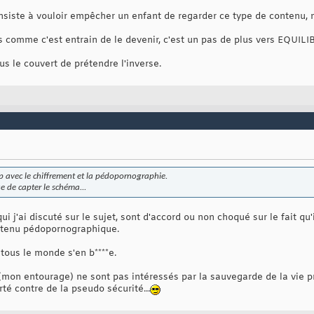
siste à vouloir empêcher un enfant de regarder ce type de contenu, ma
ts comme c'est entrain de le devenir, c'est un pas de plus vers EQUIL
s le couvert de prétendre l'inverse.
oup avec le chiffrement et la pédopornographie.
e de capter le schéma...
 j'ai discuté sur le sujet, sont d'accord ou non choqué sur le fait qu
ontenu pédopornographique.
tous le monde s'en b****e.
mon entourage) ne sont pas intéressés par la sauvegarde de la vie pr
rté contre de la pseudo sécurité...