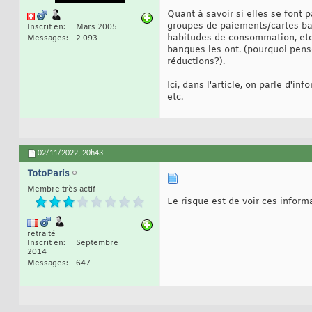
Quant à savoir si elles se font 
groupes de paiements/cartes ban
Inscrit en
Mars 2005
habitudes de consommation, etc.
Messages
2 093
banques les ont. (pourquoi pen
réductions?).
Ici, dans l'article, on parle d'i
etc.
02/11/2022,
20h43
TotoParis
Membre très actif
Le risque est de voir ces inform
retraité
Inscrit en
Septembre
2014
Messages
647