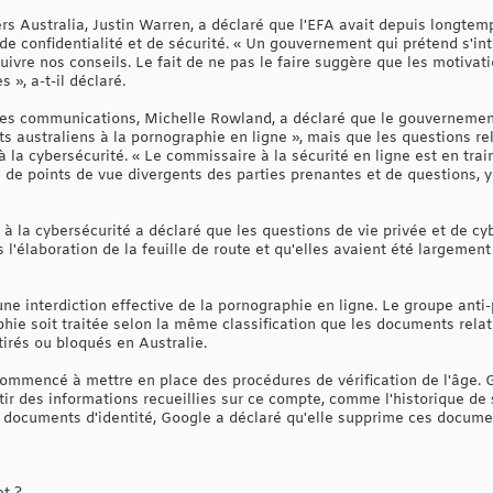
ers Australia, Justin Warren, a déclaré que l'EFA avait depuis longtem
 de confidentialité et de sécurité. « Un gouvernement qui prétend s'in
uivre nos conseils. Le fait de ne pas le faire suggère que les motivat
 », a-t-il déclaré.
des communications, Michelle Rowland, a déclaré que le gouvernement
ts australiens à la pornographie en ligne », mais que les questions rel
la cybersécurité. « Le commissaire à la sécurité en ligne est en train
de points de vue divergents des parties prenantes et de questions, y 
à la cybersécurité a déclaré que les questions de vie privée et de cy
l'élaboration de la feuille de route et qu'elles avaient été largemen
e interdiction effective de la pornographie en ligne. Le groupe anti
ie soit traitée selon la même classification que les documents relati
tirés ou bloqués en Australie.
commencé à mettre en place des procédures de vérification de l'âge. 
ir des informations recueillies sur ce compte, comme l'historique de 
s documents d'identité, Google a déclaré qu'elle supprime ces documen