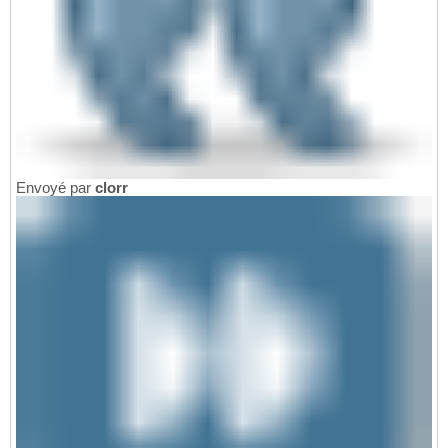
Envoyé par
clorr