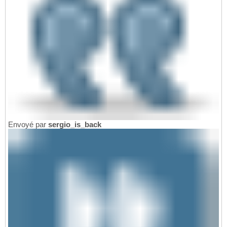
Envoyé par
sergio_is_back