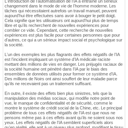
L'introduction de l'automatisation de l'IA a entraîné un sérieux
changement dans le mode de vie de l'homme moderne. Les
tâches qui nécessitaient autrefois un travail manuel, peuvent
aujourd'hui être effectuées sans avoir à bouger le petit doigt.
Cela signifie que les utilisateurs ont aujourd'hui plus de temps
libre et qu'ils recherchent de nouvelles expériences pour
combler ce vide. Cependant, cette recherche de nouvelles
expériences est plus facile pour certaines personnes que pour
d'autres, ce qui a un sérieux impact social et psychologique sur
la société.
L'un des exemples les plus flagrants des effets négatifs de l'IA
est l'incident impliquant un système d'IA médicale raciste
mettant des millions de vies en danger. Les préjugés raciaux de
la société humaine ont pénétré dans l'IA par le biais des
ensembles de données utilisés pour former ce système d'IA.
Des millions de Noirs ont ainsi souffert de leur maladie parce
qu'ils ne recevaient pas un traitement suffisant.
En outre, il existe des effets bien plus sinistres, tels que la
manipulation des médias sociaux, qui modifie notre point de
vue, le manque de confidentialité et de sécurité, comme le
montre le système de crédit social de la Chine, etc. Le principal
problème de tous ces effets négatifs de l'IA est que nous ne
pensons même pas à ces effets avant qu'ils ne soient sous nos
yeux. Les effets négatifs de l'IA semblent superficiels alors
qu'en réalité, elle agit à un niveau plus profond, modifiant le tissu