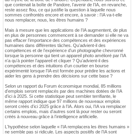
que contenait la boîte de Pandore, l'avenir de l'IA, en revanche,
reste assez flou, ce qui justifie la question à laquelle nous
sommes confrontés encore et encore, à savoir : l'IA va-t-elle
nous remplacer, nous, les êtres humains ?
Mais à mesure que les applications de l'IA augmentent, de plus
en plus de personnes commencent à se demander si elle ne va
pas effacer l'importance des compétences et des expériences
humaines dans différentes tâches. Qu'advient-il des
compétences et de l'expérience d'un photographe chevronné
lorsque la personne qui tient un appareil photo amélioré par l'IA
n'a qu'à pointer l'appareil et cliquer ? Qu'advient-il des
compétences et des intuitions d'un courtier en bourse
expérimenté lorsque l'IA est formée pour prédire les actions et
aider les gens à prendre des décisions sur cette base ?
Selon un rapport du Forum économique mondial, 85 millions
d'emplois seront remplacés par des machines dotées de l'IA
d'ici à 2025. Si cette statistique peut sembler terrifiante, le
même rapport indique que 97 millions de nouveaux emplois
seront créés d'ici 2025 grâce à l'IA. Alors oui, l'IA va remplacer
certains emplois, mais d'autres sont là pour rester ou seront
créés à nouveau grâce à l'intelligence artificielle.
L'hypothèse selon laquelle « l'IA remplacera les êtres humains »
ne semble pas si ridicule. Les aspects positifs de l'IA sont