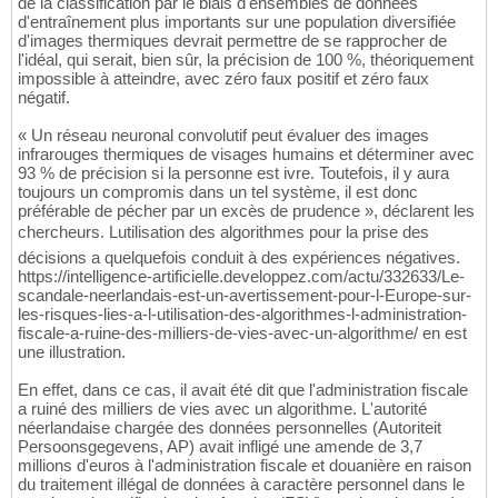
de la classification par le biais d'ensembles de données
d'entraînement plus importants sur une population diversifiée
d'images thermiques devrait permettre de se rapprocher de
l'idéal, qui serait, bien sûr, la précision de 100 %, théoriquement
impossible à atteindre, avec zéro faux positif et zéro faux
négatif.
« Un réseau neuronal convolutif peut évaluer des images
infrarouges thermiques de visages humains et déterminer avec
93 % de précision si la personne est ivre. Toutefois, il y aura
toujours un compromis dans un tel système, il est donc
préférable de pécher par un excès de prudence », déclarent les
chercheurs. Lutilisation des algorithmes pour la prise des
décisions a quelquefois conduit à des expériences négatives.
https://intelligence-artificielle.developpez.com/actu/332633/Le-
scandale-neerlandais-est-un-avertissement-pour-l-Europe-sur-
les-risques-lies-a-l-utilisation-des-algorithmes-l-administration-
fiscale-a-ruine-des-milliers-de-vies-avec-un-algorithme/ en est
une illustration.
En effet, dans ce cas, il avait été dit que l'administration fiscale
a ruiné des milliers de vies avec un algorithme. L'autorité
néerlandaise chargée des données personnelles (Autoriteit
Persoonsgegevens, AP) avait infligé une amende de 3,7
millions d'euros à l'administration fiscale et douanière en raison
du traitement illégal de données à caractère personnel dans le