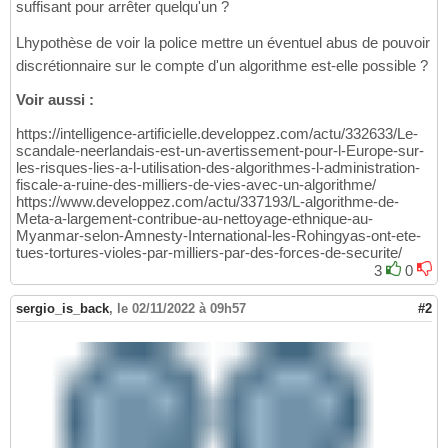
suffisant pour arrêter quelqu'un ?
Lhypothèse de voir la police mettre un éventuel abus de pouvoir
discrétionnaire sur le compte d'un algorithme est-elle possible ?
Voir aussi :
https://intelligence-artificielle.developpez.com/actu/332633/Le-
scandale-neerlandais-est-un-avertissement-pour-l-Europe-sur-
les-risques-lies-a-l-utilisation-des-algorithmes-l-administration-
fiscale-a-ruine-des-milliers-de-vies-avec-un-algorithme/
https://www.developpez.com/actu/337193/L-algorithme-de-
Meta-a-largement-contribue-au-nettoyage-ethnique-au-
Myanmar-selon-Amnesty-International-les-Rohingyas-ont-ete-
tues-tortures-violes-par-milliers-par-des-forces-de-securite/
3
0
sergio_is_back
,
le 02/11/2022 à 09h57
#2