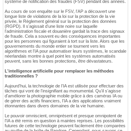
système de notification des fraudes (FSV) pendant des années.
Au cours de son enquête sur le FSV, l'AP a découvert une
longue liste de violations de la loi sur la protection de la vie
privée, le Règlement général sur la protection des données
(RGPD). Il s'agissait d'une liste noire sur laquelle
l'administration fiscale et douanière gardait la trace des signaux
de fraude. Cela a souvent eu des conséquences importantes
pour les personnes qui figuraient à tort sur la liste. Alors que les
gouvernements du monde entier se tournent vers les
algorithmes et l'IA pour automatiser leurs systèmes, le scandale
néerlandais montre à quel point les systèmes automatisés
peuvent, sans les bonnes protections, être dévastateurs.
L'intelligence artificielle pour remplacer les méthodes
traditionnelles ?
Aujourd'hui, la technologie de l'IA est utilisée pour effectuer des
tâches qui vont de l'insignifiant au monumental. Qu'il s'agisse
d'améliorer la photographie mobile grâce à des caméras IA ou
de gérer des actifs financiers, l'IA a des applications vraiment
étonnantes dans divers domaines de la vie humaine.
Le pouvoir omniscient, omniprésent et presque omnipotent de
l'IA a été remis en question à maintes reprises. Les possibilités
futures de cette technologie peuvent facilement être comparées
au mythe de la boîte de Pandore. Cependant, nous savons ce