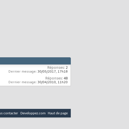
Réponses:
2
Dernier message:
30/05/2017,
17h18
Réponses:
48
Dernier message:
30/04/2010,
11h20
s contacter
Developpez.com
Haut de page