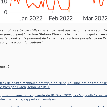
vent plus se bercer d'illusions en pensant que 'les conteneurs sont 
'en préoccupent
'", déclare Stefano Chierici, chercheur principal en sé
s le cloud, et ils prennent de l'argent réel. La forte prévalence de l'a
 récompense pour les auteurs
."
inent ?
fres de crypto-monnaies ont triplé en 2022, YouTube est en tête de li
de près par Twich, selon Group-IB
rypto-monnaies ont augmenté de 81 % en 2021, les "rug pulls" étant u
bercriminalité, rapporte Chainalysis