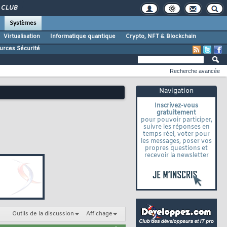
CLUB
Systèmes
Virtualisation
Informatique quantique
Crypto, NFT & Blockchain
urces Sécurité
Recherche avancée
Navigation
Inscrivez-vous
gratuitement
pour pouvoir participer,
suivre les réponses en
temps réel, voter pour
les messages, poser vos
propres questions et
recevoir la newsletter
Outils de la discussion
Affichage