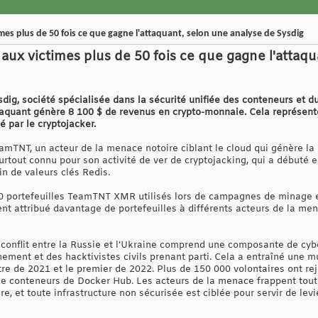
mes plus de 50 fois ce que gagne l'attaquant, selon une analyse de Sysdig
aux victimes plus de 50 fois ce que gagne l'attaq
ig, société spécialisée dans la sécurité unifiée des conteneurs et du
taquant génère 8 100 $ de revenus en crypto-monnaie. Cela représente
 par le cryptojacker.
mTNT, un acteur de la menace notoire ciblant le cloud qui génère la m
rtout connu pour son activité de ver de cryptojacking, qui a débuté 
n de valeurs clés Redis.
10 portefeuilles TeamTNT XMR utilisés lors de campagnes de minage e
nt attribué davantage de portefeuilles à différents acteurs de la mena
e conflit entre la Russie et l'Ukraine comprend une composante de cyb
ment et des hacktivistes civils prenant parti. Cela a entraîné une mu
re de 2021 et le premier de 2022. Plus de 150 000 volontaires ont r
 de conteneurs de Docker Hub. Les acteurs de la menace frappent tou
e, et toute infrastructure non sécurisée est ciblée pour servir de levi