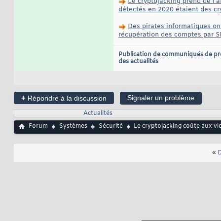
Le cryptojacking prend de l'
détectés en 2020 étaient des cr
Des pirates informatiques on
récupération des comptes par 
Publication de communiqués de pr
des actualités
+
Signaler un problème
Répondre à la discussion
Actualités
Forum
Systèmes
Sécurité
Le cryptojacking coûte aux vic
«
D