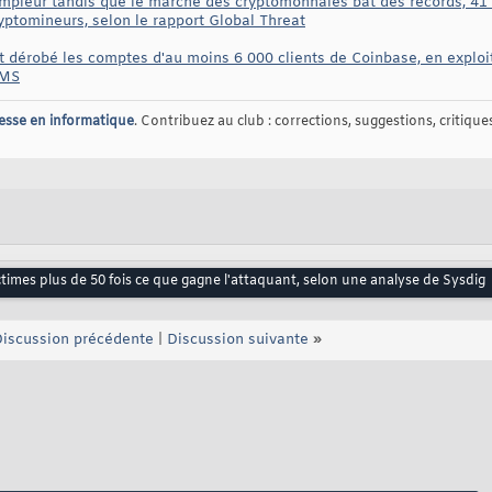
ampleur tandis que le marché des cryptomonnaies bat des records, 41 
yptomineurs, selon le rapport Global Threat
t dérobé les comptes d'au moins 6 000 clients de Coinbase, en exploit
SMS
esse en informatique
. Contribuez au club : corrections, suggestions, critiques,
times plus de 50 fois ce que gagne l'attaquant, selon une analyse de Sysdig
iscussion précédente
|
Discussion suivante
»