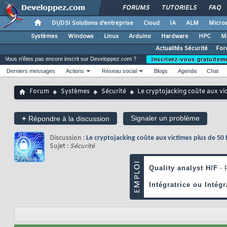
FORUMS
TUTORIELS
FAQ
DI/DSI Solutions d'entreprise
Cloud
IA
ALM
Micros
Systèmes
Windows
Linux
Arduino
Hardware
HPC
M
Actualités Sécurité
For
Vous n'êtes pas encore inscrit sur Developpez.com ?
Inscrivez-vous gratuitem
Derniers messages
Actions
Réseau social
Blogs
Agenda
Chat
Forum
Systèmes
Sécurité
Le cryptojacking coûte aux vic
+
Signaler un problème
Répondre à la discussion
Discussion :
Le cryptojacking coûte aux victimes plus de 50 
Sujet :
Sécurité