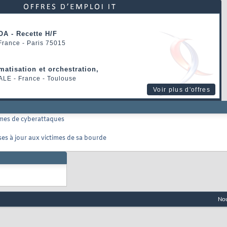
OA - Recette H/F
 France - Paris 75015
matisation et orchestration,
ALE
- France - Toulouse
Voir plus d'offres
imes de cyberattaques
s à jour aux victimes de sa bourde
Nou