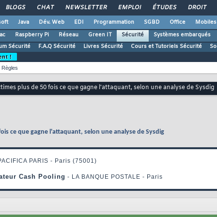
BLOGS
CHAT
NEWSLETTER
EMPLOI
ÉTUDES
DROIT
oft
Java
Dév. Web
EDI
Programmation
SGBD
Office
Mobiles
ac
Raspberry Pi
Réseau
Green IT
Sécurité
Systèmes embarqués
um Sécurité
F.A.Q Sécurité
Livres Sécurité
Cours et Tutoriels Sécurité
So
ent !
Règles
times plus de 50 fois ce que gagne l'attaquant, selon une analyse de Sysdig
fois ce que gagne l'attaquant, selon une analyse de Sysdig