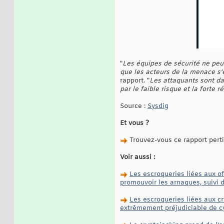
"
Les équipes de sécurité ne peu
que les acteurs de la menace s
rapport. "
Les attaquants sont dan
par le faible risque et la forte
Source :
Sysdig
Et vous ?
Trouvez-vous ce rapport pert
Voir aussi :
Les escroqueries liées aux of
promouvoir les arnaques, suivi 
Les escroqueries liées aux c
extrêmement préjudiciable de cy