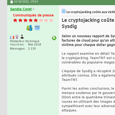
15/10/2022,
17h19
Sandra Coret
Le cryptojacking coûte aux victi
Communiqués de presse
Le cryptojacking coûte 
Sysdig
Selon un nouveau rapport de Sysd
factures de cloud pour qu'un at
Rédacteur technique
Inscrit en
Mai 2018
victime pour chaque dollar gagné
Messages
2 135
Le rapport examine en détail Tea
le cryptojacking. TeamTNT est su
vulnérables du populaire magasi
L'équipe de Sysdig a récupéré 
attribués connus. Elle a égaleme
TeamTNT.
Parmi les autres conclusions, l
menace soutenus par le gouverne
DDoS entre le quatrième trimest
russes en utilisant des images
sympathisant avec leur adversair
attaques.