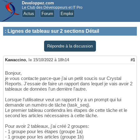
Developpez.com
Le Club des Développeurs et IT Pro
Actus
Forum
Emploi
:
Lignes de tableau sur 2 sections Détail
Répondre à la discussion
Kawaccino
,
le 15/10/2022 à 18h14
#1
Bonjour,
je vous contacte parce-que j'ai un petit soucis sur Crystal
Reports. J'essaie de faire un rapport dans lequel je vais avoir 2
tableaux de données l'un derrière l'autre.
Lorsque l'utilisateur veut un rapport il y a un prompt qui lui
demande un numéro de tâche (task_seq).
Le premier tableau contiendra les étapes de cette tâche et le
second les articles nécessaires à cette tâche.
Pour avoir 2 tableaux, j'ai créé 2 groupes:
- 1 groupe pour les étapes (groupe 1a)
- 1 groupe pour les articles (groupe 1b)