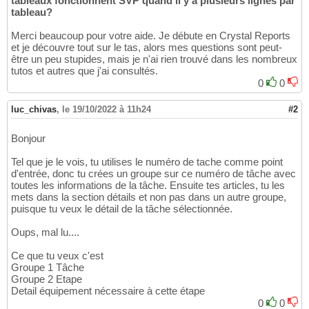
tableaux fonctionnent SVP quand il y a plusieurs lignes par
tableau?
Merci beaucoup pour votre aide. Je débute en Crystal Reports
et je découvre tout sur le tas, alors mes questions sont peut-
être un peu stupides, mais je n'ai rien trouvé dans les nombreux
tutos et autres que j'ai consultés.
0
0
luc_chivas
,
le 19/10/2022 à 11h24
#2
Bonjour
Tel que je le vois, tu utilises le numéro de tache comme point
d'entrée, donc tu crées un groupe sur ce numéro de tâche avec
toutes les informations de la tâche. Ensuite tes articles, tu les
mets dans la section détails et non pas dans un autre groupe,
puisque tu veux le détail de la tâche sélectionnée.
Oups, mal lu....
Ce que tu veux c'est
Groupe 1 Tâche
Groupe 2 Etape
Detail équipement nécessaire à cette étape
0
0