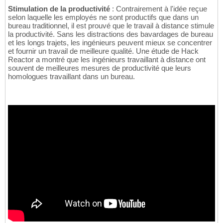
Stimulation de la productivité
: Contrairement à l'idée reçue
selon laquelle les employés ne sont productifs que dans un
bureau traditionnel, il est prouvé que le travail à distance stimule
la productivité. Sans les distractions des bavardages de bureau
et les longs trajets, les ingénieurs peuvent mieux se concentrer
et fournir un travail de meilleure qualité. Une étude de Hack
Reactor a montré que les ingénieurs travaillant à distance ont
souvent de meilleures mesures de productivité que leurs
homologues travaillant dans un bureau.