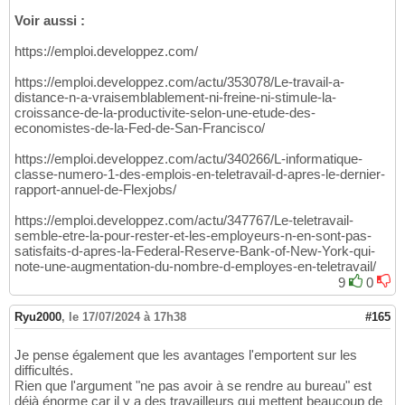
Voir aussi :
https://emploi.developpez.com/
https://emploi.developpez.com/actu/353078/Le-travail-a-
distance-n-a-vraisemblablement-ni-freine-ni-stimule-la-
croissance-de-la-productivite-selon-une-etude-des-
economistes-de-la-Fed-de-San-Francisco/
https://emploi.developpez.com/actu/340266/L-informatique-
classe-numero-1-des-emplois-en-teletravail-d-apres-le-dernier-
rapport-annuel-de-Flexjobs/
https://emploi.developpez.com/actu/347767/Le-teletravail-
semble-etre-la-pour-rester-et-les-employeurs-n-en-sont-pas-
satisfaits-d-apres-la-Federal-Reserve-Bank-of-New-York-qui-
note-une-augmentation-du-nombre-d-employes-en-teletravail/
9
0
Ryu2000
,
le 17/07/2024 à 17h38
#165
Je pense également que les avantages l'emportent sur les
difficultés.
Rien que l'argument "ne pas avoir à se rendre au bureau" est
déjà énorme car il y a des travailleurs qui mettent beaucoup de