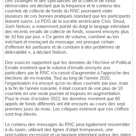
Des stratèges et des spécialistes de la collecte de fonds
démocrates ont déclaré que la fréquence et le contenu des
courriels de collecte de fonds du RNC pourraient violer
plusieurs de ces bonnes pratiques standard que les participants
doivent suivre. Le PDG de la société américaine Civic Shout,
Josh Nelson, a notamment pointé du doigt le langage intimidant
des récents emails de collecte de fonds, souvent envoyés plus
de 10 fois par jour. « Ce genre de volume, combiné au ton
méchant et menaçant du message, est presque certain
d'offenser les partisans et de conduire à des problèmes de
délivrabilité », a déclaré Nelson.
Des sources rapportent que les données de l'Archive of Political
Emails montrent que le volume d'emails envoyés aux
particuliers par le RNC n'a cessé d'augmenter à l'approche des
élections de mi-mandat. Tout au long de l'année 2020,
l'organisation n'a envoyé qu'un ou deux courriels par jour, mais
à la fin de l'année suivante, il était courant de voir plus de 10
courriels en une seule journée et toujours en augmentation.
Pour le mois d'octobre 2022, les données montrent que 80
appels de fonds différents ont été envoyés au cours des sept
premiers jours du mois. Les critiques estiment que ces chiffres
sont trop élevés.
Le contenu des messages du RNC peut également ressembler
à du spam, utilisant des lignes d'objet trompeuses, une
ponctuation excessive et un langage intimidant autour des dates