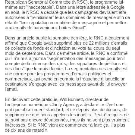
Republican Senatorial Committee (NRSC), le programme lui-
même est "inacceptable". Dans une lettre adressée à Google
en août, le NRSC a déclaré que les campagnes devraient être
autorisées à "réinitialiser" leurs domaines de messagerie afin de
rétablir "leur réputation en matière de messagerie et permettre
aux emails de parvenir aux boîtes Gmail".
Dans un article publié la semaine dernière, le RNC a également
affirmé que Google avait supprimé plus de 22 millions d'emails
de collecte de fonds et d'incitation au vote au cours du seul
mois de septembre. Dans ce même article, le RNC a confirmé
qu'il n'a mis à jour sa "segmentation des messages pour tenir
compte de la récence des clics, des signatures de pétitions et
des dons" que le mois dernier. La segmentation des emails est
une norme pour les programmes d'emails politiques et
commerciaux, qui prend en compte la fréquence à laquelle un
destinataire s'engage avec les messages avant de lui envoyer
l'email.
En décrivant cette pratique, Will Bunnett, directeur de
l'entreprise numérique Clarify Agency, a déclaré : « c'est une
pratique absolument standard, et ce depuis plus de dix ans, de
supprimer ce que nous appelons les inactifs. Peut-être qu'ils ne
se sont pas encore désabonnés, mais ils ne sont plus vraiment
intéressés. Si le RNC vient de commencer à faire ça, il a plus
de dix ans de retard ».