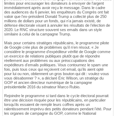
limites pour encourager les donateurs à envoyer de l'argent
immédiatement après avoir reçu le message. Dans le cadre
des audiences du 6 janvier, les enquêteurs du Congrès ont fait
valoir que l'ex-président Donald Trump a collecté plus de 250
millions de dollars pour un fonds, qui n'a jamais existé, de
défense électorale visant à annuler les résultats de l'élection de
2020. Le RNC structure souvent ses emails dans un style
similaire à celui de la campagne Trump.
Mais pour certains stratèges républicains, le programme pilote
de Google crée plus de problèmes qu'il n'en résout. « Je
considère le programme d'expéditeur vérifié de Google comme
un exercice de relations publiques plutôt que de répondre
réellement aux problèmes ou aux préoccupations des
expéditeurs d'emails politiques. Vous contournez le spam une
fois, puis tous ceux qui reçoivent cet email, qu'ils aient opté
pour lui ou non, obtiennent un gros bouton qui dit : voulez-vous
vous désabonner ? », a déclaré Éric Wilson, un stratège du
GOP et ancien directeur numérique de la campagne
présidentielle 2016 du sénateur Marco Rubio.
Rejoindre le programme si tard dans le cycle électoral pourrait
être une décision risquée pour les républicains, en particulier
lorsqu'ils essaient de remplir leurs coffres après un
ralentissement imprévu des petits donateurs pendant l'été. Pour
les organes de campagne du GOP, comme le National