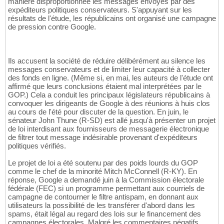
manière disproportionnée les messages envoyés par des
expéditeurs politiques conservateurs. S'appuyant sur les
résultats de l'étude, les républicains ont organisé une campagne
de pression contre Google.
Ils accusent la société de réduire délibérément au silence les
messages conservateurs et de limiter leur capacité à collecter
des fonds en ligne. (Même si, en mai, les auteurs de l'étude ont
affirmé que leurs conclusions étaient mal interprétées par le
GOP.) Cela a conduit les principaux législateurs républicains à
convoquer les dirigeants de Google à des réunions à huis clos
au cours de l'été pour discuter de la question. En juin, le
sénateur John Thune (R-SD) est allé jusqu'à présenter un projet
de loi interdisant aux fournisseurs de messagerie électronique
de filtrer tout message indésirable provenant d'expéditeurs
politiques vérifiés.
Le projet de loi a été soutenu par des poids lourds du GOP
comme le chef de la minorité Mitch McConnell (R-KY). En
réponse, Google a demandé juin à la Commission électorale
fédérale (FEC) si un programme permettant aux courriels de
campagne de contourner le filtre antispam, en donnant aux
utilisateurs la possibilité de les transférer d'abord dans les
spams, était légal au regard des lois sur le financement des
campagnes électorales. Malgré les commentaires négatifs