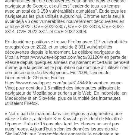
vulnérabilités ont été découvertes cette année dans le célèbre
navigateur de Google, et qu'il est "leader de tous les temps
avec un total de 3 159 vulnérabilités cumulées". Et de tous les
navigateurs les plus utilisés aujourd'hui, Chrome est le seul à
avoir déjà vu des vulnérabilités nouvellement découvertes en
octobre 2022 : CVE-2022-3307, CVE-2022-3318, CVE-2022-
3314, CVE-2022-3311 et CVE-2022-3309.
En deuxième position se trouve Firefox avec 117 vulnérabilités
enregistrées en 2022, et un total de 2 361 vulnérabilités
découvertes depuis le lancement. Le célèbre navigateur de
Mozilla https://www.developpez.com/actu/331264/ en perte de
vitesse depuis quelques années maintenant et certains pensent
même que la petite petite population qui continue à l'utiliser n'est
composée que de développeurs. Fin 2008, l'année de
lancement de Chrome, Firefox
https://www.developpez.com/actu/314548/ le vent en poupe.
Vingt pour cent des 1,5 milliard des internautes utilisaient le
navigateur de Mozilla pour surfer sur le Web. En Indonésie, en
Macédoine et en Slovénie, plus de la moitié des internautes
utilisaient Firefox.
« Notre part de marché dans ces régions a augmenté à une
vitesse folle », a déclaré Ken Kovash, président de Mozilla à
l'époque. Près de 15 ans plus tard, les choses ne sont pas
aussi roses. Aujourd'hui, selon les données issues du site
SimilarWeb, sur l'ensemble des appareils, le navigateur ne