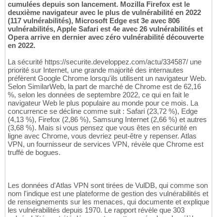
cumulées depuis son lancement. Mozilla Firefox est le
deuxième navigateur avec le plus de vulnérabilité en 2022
(117 vulnérabilités), Microsoft Edge est 3e avec 806
vulnérabilités, Apple Safari est 4e avec 26 vulnérabilités et
Opera arrive en dernier avec zéro vulnérabilité découverte
en 2022.
La sécurité https://securite.developpez.com/actu/334587/ une
priorité sur Internet, une grande majorité des internautes
préfèrent Google Chrome lorsqu'ils utilisent un navigateur Web.
Selon SimilarWeb, la part de marché de Chrome est de 62,16
%, selon les données de septembre 2022, ce qui en fait le
navigateur Web le plus populaire au monde pour ce mois. La
concurrence se décline comme suit : Safari (23,72 %), Edge
(4,13 %), Firefox (2,86 %), Samsung Internet (2,66 %) et autres
(3,68 %). Mais si vous pensez que vous êtes en sécurité en
ligne avec Chrome, vous devriez peut-être y repenser. Atlas
VPN, un fournisseur de services VPN, révèle que Chrome est
truffé de bogues.
Les données d'Atlas VPN sont tirées de VulDB, qui comme son
nom l'indique est une plateforme de gestion des vulnérabilités et
de renseignements sur les menaces, qui documente et explique
les vulnérabilités depuis 1970. Le rapport révèle que 303