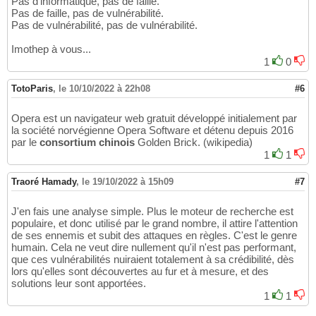
Pas d'informatique, pas de faille.
Pas de faille, pas de vulnérabilité.
Pas de vulnérabilité, pas de vulnérabilité.
Imothep à vous...
1
0
TotoParis
,
le 10/10/2022 à 22h08
#6
Opera est un navigateur web gratuit développé initialement par
la société norvégienne Opera Software et détenu depuis 2016
par le
consortium chinois
Golden Brick. (wikipedia)
1
1
Traoré Hamady
,
le 19/10/2022 à 15h09
#7
J'en fais une analyse simple. Plus le moteur de recherche est
populaire, et donc utilisé par le grand nombre, il attire l'attention
de ses ennemis et subit des attaques en règles. C'est le genre
humain. Cela ne veut dire nullement qu'il n'est pas performant,
que ces vulnérabilités nuiraient totalement à sa crédibilité, dès
lors qu'elles sont découvertes au fur et à mesure, et des
solutions leur sont apportées.
1
1