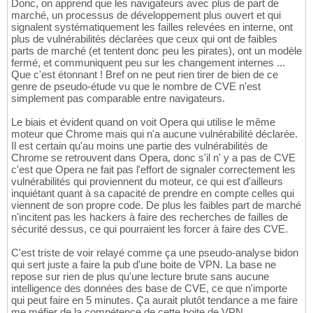
Donc, on apprend que les navigateurs avec plus de part de
marché, un processus de développement plus ouvert et qui
signalent systématiquement les failles relevées en interne, ont
plus de vulnérabilités déclarées que ceux qui ont de faibles
parts de marché (et tentent donc peu les pirates), ont un modèle
fermé, et communiquent peu sur les changement internes ...
Que c'est étonnant ! Bref on ne peut rien tirer de bien de ce
genre de pseudo-étude vu que le nombre de CVE n'est
simplement pas comparable entre navigateurs.
Le biais et évident quand on voit Opera qui utilise le même
moteur que Chrome mais qui n'a aucune vulnérabilité déclarée.
Il est certain qu'au moins une partie des vulnérabilités de
Chrome se retrouvent dans Opera, donc s'il n' y a pas de CVE
c'est que Opera ne fait pas l'effort de signaler correctement les
vulnérabilités qui proviennent du moteur, ce qui est d'ailleurs
inquiétant quant à sa capacité de prendre en compte celles qui
viennent de son propre code. De plus les faibles part de marché
n'incitent pas les hackers à faire des recherches de failles de
sécurité dessus, ce qui pourraient les forcer à faire des CVE.
C'est triste de voir relayé comme ça une pseudo-analyse bidon
qui sert juste a faire la pub d'une boite de VPN. La base ne
repose sur rien de plus qu'une lecture brute sans aucune
intelligence des données des base de CVE, ce que n'importe
qui peut faire en 5 minutes. Ça aurait plutôt tendance a me faire
me méfier de la compétence de cette boite de VPN.