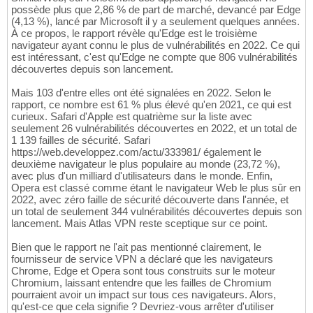
possède plus que 2,86 % de part de marché, devancé par Edge
(4,13 %), lancé par Microsoft il y a seulement quelques années.
À ce propos, le rapport révèle qu'Edge est le troisième
navigateur ayant connu le plus de vulnérabilités en 2022. Ce qui
est intéressant, c'est qu'Edge ne compte que 806 vulnérabilités
découvertes depuis son lancement.
Mais 103 d'entre elles ont été signalées en 2022. Selon le
rapport, ce nombre est 61 % plus élevé qu'en 2021, ce qui est
curieux. Safari d'Apple est quatrième sur la liste avec
seulement 26 vulnérabilités découvertes en 2022, et un total de
1 139 failles de sécurité. Safari
https://web.developpez.com/actu/333981/ également le
deuxième navigateur le plus populaire au monde (23,72 %),
avec plus d'un milliard d'utilisateurs dans le monde. Enfin,
Opera est classé comme étant le navigateur Web le plus sûr en
2022, avec zéro faille de sécurité découverte dans l'année, et
un total de seulement 344 vulnérabilités découvertes depuis son
lancement. Mais Atlas VPN reste sceptique sur ce point.
Bien que le rapport ne l'ait pas mentionné clairement, le
fournisseur de service VPN a déclaré que les navigateurs
Chrome, Edge et Opera sont tous construits sur le moteur
Chromium, laissant entendre que les failles de Chromium
pourraient avoir un impact sur tous ces navigateurs. Alors,
qu'est-ce que cela signifie ? Devriez-vous arrêter d'utiliser