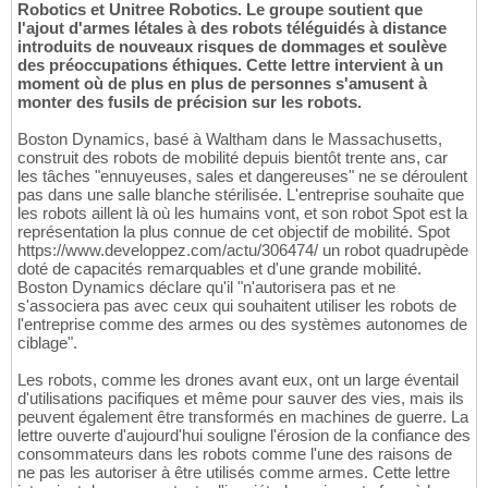
Robotics et Unitree Robotics. Le groupe soutient que
l'ajout d'armes létales à des robots téléguidés à distance
introduits de nouveaux risques de dommages et soulève
des préoccupations éthiques. Cette lettre intervient à un
moment où de plus en plus de personnes s'amusent à
monter des fusils de précision sur les robots.
Boston Dynamics, basé à Waltham dans le Massachusetts,
construit des robots de mobilité depuis bientôt trente ans, car
les tâches "ennuyeuses, sales et dangereuses" ne se déroulent
pas dans une salle blanche stérilisée. L'entreprise souhaite que
les robots aillent là où les humains vont, et son robot Spot est la
représentation la plus connue de cet objectif de mobilité. Spot
https://www.developpez.com/actu/306474/ un robot quadrupède
doté de capacités remarquables et d'une grande mobilité.
Boston Dynamics déclare qu'il "n'autorisera pas et ne
s'associera pas avec ceux qui souhaitent utiliser les robots de
l'entreprise comme des armes ou des systèmes autonomes de
ciblage".
Les robots, comme les drones avant eux, ont un large éventail
d'utilisations pacifiques et même pour sauver des vies, mais ils
peuvent également être transformés en machines de guerre. La
lettre ouverte d'aujourd'hui souligne l'érosion de la confiance des
consommateurs dans les robots comme l'une des raisons de
ne pas les autoriser à être utilisés comme armes. Cette lettre