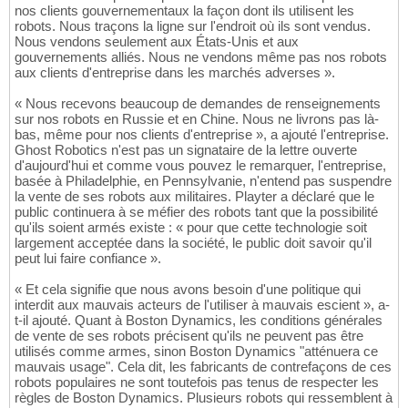
nos clients gouvernementaux la façon dont ils utilisent les
robots. Nous traçons la ligne sur l'endroit où ils sont vendus.
Nous vendons seulement aux États-Unis et aux
gouvernements alliés. Nous ne vendons même pas nos robots
aux clients d'entreprise dans les marchés adverses ».
« Nous recevons beaucoup de demandes de renseignements
sur nos robots en Russie et en Chine. Nous ne livrons pas là-
bas, même pour nos clients d'entreprise », a ajouté l'entreprise.
Ghost Robotics n'est pas un signataire de la lettre ouverte
d'aujourd'hui et comme vous pouvez le remarquer, l'entreprise,
basée à Philadelphie, en Pennsylvanie, n'entend pas suspendre
la vente de ses robots aux militaires. Playter a déclaré que le
public continuera à se méfier des robots tant que la possibilité
qu'ils soient armés existe : « pour que cette technologie soit
largement acceptée dans la société, le public doit savoir qu'il
peut lui faire confiance ».
« Et cela signifie que nous avons besoin d'une politique qui
interdit aux mauvais acteurs de l'utiliser à mauvais escient », a-
t-il ajouté. Quant à Boston Dynamics, les conditions générales
de vente de ses robots précisent qu'ils ne peuvent pas être
utilisés comme armes, sinon Boston Dynamics "atténuera ce
mauvais usage". Cela dit, les fabricants de contrefaçons de ces
robots populaires ne sont toutefois pas tenus de respecter les
règles de Boston Dynamics. Plusieurs robots qui ressemblent à