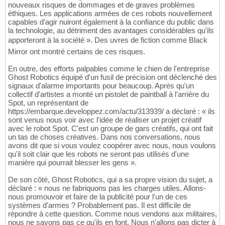
nouveaux risques de dommages et de graves problèmes
éthiques. Les applications armées de ces robots nouvellement
capables d'agir nuiront également à la confiance du public dans
la technologie, au détriment des avantages considérables qu'ils
apporteront à la société ». Des uvres de fiction comme Black
Mirror ont montré certains de ces risques.
En outre, des efforts palpables comme le chien de l'entreprise
Ghost Robotics équipé d'un fusil de précision ont déclenché des
signaux d'alarme importants pour beaucoup. Après qu'un
collectif d'artistes a monté un pistolet de paintball à l'arrière du
Spot, un représentant de
https://embarque.developpez.com/actu/313939/ a déclaré : « ils
sont venus nous voir avec l'idée de réaliser un projet créatif
avec le robot Spot. C'est un groupe de gars créatifs, qui ont fait
un tas de choses créatives. Dans nos conversations, nous
avons dit que si vous voulez coopérer avec nous, nous voulons
qu'il soit clair que les robots ne seront pas utilisés d'une
manière qui pourrait blesser les gens ».
De son côté, Ghost Robotics, qui a sa propre vision du sujet, a
déclaré : « nous ne fabriquons pas les charges utiles. Allons-
nous promouvoir et faire de la publicité pour l'un de ces
systèmes d'armes ? Probablement pas. Il est difficile de
répondre à cette question. Comme nous vendons aux militaires,
nous ne savons pas ce qu'ils en font. Nous n'allons pas dicter à