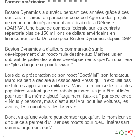
l'armée américaine
!!!!!!!!!!!!!!!!!!!!!!!!!!!!!!!!!!
Boston Dynamics a survécu pendant des années grâce à des
contrats militaires, en particulier ceux de l'Agence des projets
de recherche du département américain de la Défense
(DARPA). Une base de données fédérale sur les contrats
répertorie plus de 150 millions de dollars américains en
financement de la Défense pour Boston Dynamics depuis 1994.
Boston Dynamics a d'ailleurs communiqué sur le
développement d'un robot-mule destiné aux Marines us en
oubliant de parler des autres développements que l'on qualifiera
de "plus dangereux pour le vivant"
Lors de la présentation de son robot "SpotMini", son fondateur,
Marc Raibert a déclaré à l'Associated Press qu'il n'excluait pas
de futures applications militaires. Mais il a minimisé les craintes
populaires voulant que ses robots puissent un jour être utilisés
pour tuer. Il a même ajouté l'argument "faux-cul" par excellence:
« Nous y pensons, mais c'est aussi vrai pour les voitures, les
avions, les ordinateurs, les lasers ».
Donc, vu qu'une voiture peut écraser quelqu'un, le monsieur se
dit que cela permet d'utiliser ses robots pour tuer... Intéressant
comme argument non?
4
0