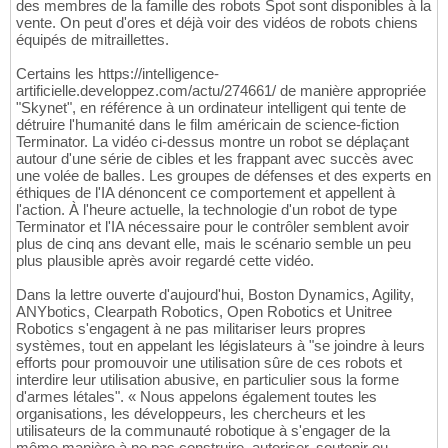
des membres de la famille des robots Spot sont disponibles à la
vente. On peut d'ores et déjà voir des vidéos de robots chiens
équipés de mitraillettes.
Certains les https://intelligence-
artificielle.developpez.com/actu/274661/ de manière appropriée
"Skynet", en référence à un ordinateur intelligent qui tente de
détruire l'humanité dans le film américain de science-fiction
Terminator. La vidéo ci-dessus montre un robot se déplaçant
autour d'une série de cibles et les frappant avec succès avec
une volée de balles. Les groupes de défenses et des experts en
éthiques de l'IA dénoncent ce comportement et appellent à
l'action. À l'heure actuelle, la technologie d'un robot de type
Terminator et l'IA nécessaire pour le contrôler semblent avoir
plus de cinq ans devant elle, mais le scénario semble un peu
plus plausible après avoir regardé cette vidéo.
Dans la lettre ouverte d'aujourd'hui, Boston Dynamics, Agility,
ANYbotics, Clearpath Robotics, Open Robotics et Unitree
Robotics s'engagent à ne pas militariser leurs propres
systèmes, tout en appelant les législateurs à "se joindre à leurs
efforts pour promouvoir une utilisation sûre de ces robots et
interdire leur utilisation abusive, en particulier sous la forme
d'armes létales". « Nous appelons également toutes les
organisations, les développeurs, les chercheurs et les
utilisateurs de la communauté robotique à s'engager de la
même manière à ne pas construire, autoriser, soutenir ou