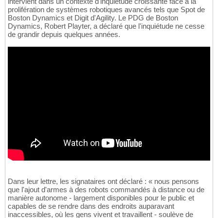
intervient dans un contexte d'inquiétude croissante face à la
prolifération de systèmes robotiques avancés tels que Spot de
Boston Dynamics et Digit d'Agility. Le PDG de Boston
Dynamics, Robert Playter, a déclaré que l'inquiétude ne cesse
de grandir depuis quelques années.
Dans leur lettre, les signataires ont déclaré : « nous pensons
que l'ajout d'armes à des robots commandés à distance ou de
manière autonome - largement disponibles pour le public et
capables de se rendre dans des endroits auparavant
inaccessibles, où les gens vivent et travaillent - soulève de