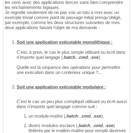
les sens avec des applications tierces sans bien comprendre
les enchaînements logiques.
Je regrette seulement de ne pas voir un tuto à mini avec un
exemple trivial comme point de passage initial presqu'obligé,
par exemple, comme les deux structures suivantes de mes
deux applications faisant l'objet de ma demande :
Soit une application exécutable monolithique :
C'est, à priori, le cas le plus simple utilisant ou écrit dans
n'importe quel langage (
.batch
,
.cmd
,
.exe
).
Quelle est la séquence des opérations pour permettre
une exécution dans un conteneur unique ?...
.
Soit une application exécutable modulaire :
C'est le cas un peu plus compliqué utilisant ou écrit aussi
dans n'importe quel langage comme suit :
un module-maître (
.batch
,
.cmd
,
.exe
),
divers modules-esclave (
.batch
,
.cmd
,
.exe
)
fédérés par le maillon-maître pour remplir diverses