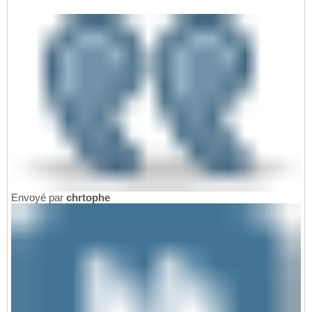
Envoyé par
chrtophe