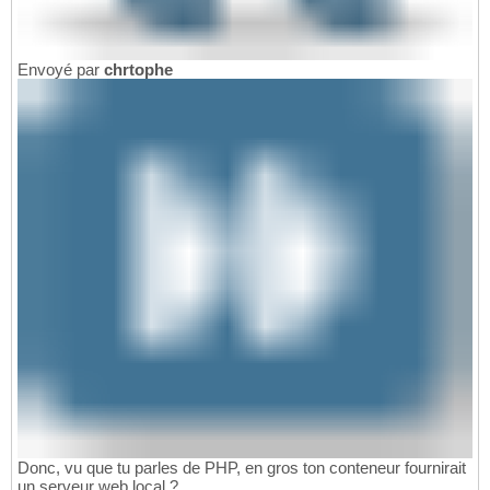
Envoyé par
chrtophe
Donc, vu que tu parles de PHP, en gros ton conteneur fournirait
un serveur web local ? .........