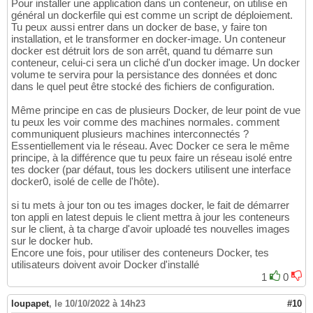
Pour installer une application dans un conteneur, on utilise en
général un dockerfile qui est comme un script de déploiement.
Tu peux aussi entrer dans un docker de base, y faire ton
installation, et le transformer en docker-image. Un conteneur
docker est détruit lors de son arrêt, quand tu démarre sun
conteneur, celui-ci sera un cliché d'un docker image. Un docker
volume te servira pour la persistance des données et donc
dans le quel peut être stocké des fichiers de configuration.
Même principe en cas de plusieurs Docker, de leur point de vue
tu peux les voir comme des machines normales. comment
communiquent plusieurs machines interconnectés ?
Essentiellement via le réseau. Avec Docker ce sera le même
principe, à la différence que tu peux faire un réseau isolé entre
tes docker (par défaut, tous les dockers utilisent une interface
docker0, isolé de celle de l'hôte).
si tu mets à jour ton ou tes images docker, le fait de démarrer
ton appli en latest depuis le client mettra à jour les conteneurs
sur le client, à ta charge d'avoir uploadé tes nouvelles images
sur le docker hub.
Encore une fois, pour utiliser des conteneurs Docker, tes
utilisateurs doivent avoir Docker d'installé
1
0
loupapet
,
le 10/10/2022 à 14h23
#10