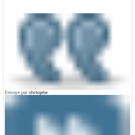
Envoyé par
chrtophe