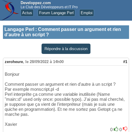
Developpez.com
Le Club des Développeurs et IT Pro
Actus
Forum Langage Perl
Emploi
Langage Perl
:
Comment passer un argument et rien
d'autre à un script ?
Répondre à la discussion
zeroheure
,
le 28/09/2022 à 14h00
#1
Bonjour
Comment passer un argument et rien d'autre à un script ?
Par exemple monscript.pl -d
Perl interprête ça comme une variable inutilisée (Name
"main::d" used only once: possible typo). J'ai pas mal cherché,
je suppose que ça vient de l'interpréteur (mais je suis une
quiche en programmation). Et ne me sortez pas Getopt ça ne
marche pas.
Xavier
0
0