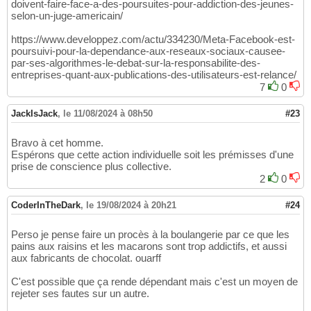
doivent-faire-face-a-des-poursuites-pour-addiction-des-jeunes-
selon-un-juge-americain/
https://www.developpez.com/actu/334230/Meta-Facebook-est-
poursuivi-pour-la-dependance-aux-reseaux-sociaux-causee-
par-ses-algorithmes-le-debat-sur-la-responsabilite-des-
entreprises-quant-aux-publications-des-utilisateurs-est-relance/
7
0
JackIsJack
,
le 11/08/2024 à 08h50
#23
Bravo à cet homme.
Espérons que cette action individuelle soit les prémisses d'une
prise de conscience plus collective.
2
0
CoderInTheDark
,
le 19/08/2024 à 20h21
#24
Perso je pense faire un procès à la boulangerie par ce que les
pains aux raisins et les macarons sont trop addictifs, et aussi
aux fabricants de chocolat. ouarff
C'est possible que ça rende dépendant mais c'est un moyen de
rejeter ses fautes sur un autre.