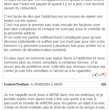
alors que l'autre est payant et quand il y en a plus c'est terminé
(avant d'y retourner).
C'est facile de dire que l'addiction est un moyen de rejeter ses
fautes sur les autres.
C'est vrai pour le premier pas mais ensuite les facteurs sont
bien plus complexes et certains ne sont pas sous le contrôle de
la personne addicte.
Et en sortir est parfois suffisamment compliquée pour qu'une
décision individuelle ne suffise pas (ce n'est pas pour rien si les
fumeurs s'y prennent souvent à plusieurs fois pour arrêter ou si
les centres de désintoxication existent).
En plus nous en sommes pas égaux faces à l'addiction et nous
sommes plus ou moins sensibles à certaines formes. (J'ai
assez peu de problème avec celle liée aux réseaux sociaux par
contre je suis très sensibles à l'alcool ou à la cigarette)
2
0
CoderInTheDark
,
le 25/08/2024 à 18h55
#26
Je me rappelle avoir jouer à WOW dans ma vie antérieur, et je
perdais toutes mes après-midi à finir une quète à la noix à
parcourir le monde de wWOW pour récupérer un objet à la noix.
J'étais en Arrêt maladie, pas le droit de sortir et du temps à tuer,