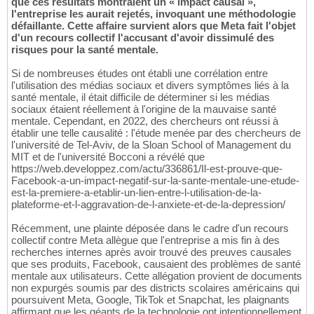
que ces résultats montraient un « impact causal »,
l'entreprise les aurait rejetés, invoquant une méthodologie
défaillante. Cette affaire survient alors que Meta fait l'objet
d'un recours collectif l'accusant d'avoir dissimulé des
risques pour la santé mentale.
Si de nombreuses études ont établi une corrélation entre
l'utilisation des médias sociaux et divers symptômes liés à la
santé mentale, il était difficile de déterminer si les médias
sociaux étaient réellement à l'origine de la mauvaise santé
mentale. Cependant, en 2022, des chercheurs ont réussi à
établir une telle causalité : l'étude menée par des chercheurs de
l'université de Tel-Aviv, de la Sloan School of Management du
MIT et de l'université Bocconi a révélé que
https://web.developpez.com/actu/336861/Il-est-prouve-que-
Facebook-a-un-impact-negatif-sur-la-sante-mentale-une-etude-
est-la-premiere-a-etablir-un-lien-entre-l-utilisation-de-la-
plateforme-et-l-aggravation-de-l-anxiete-et-de-la-depression/
Récemment, une plainte déposée dans le cadre d'un recours
collectif contre Meta allègue que l'entreprise a mis fin à des
recherches internes après avoir trouvé des preuves causales
que ses produits, Facebook, causaient des problèmes de santé
mentale aux utilisateurs. Cette allégation provient de documents
non expurgés soumis par des districts scolaires américains qui
poursuivent Meta, Google, TikTok et Snapchat, les plaignants
affirmant que les géants de la technologie ont intentionnellement