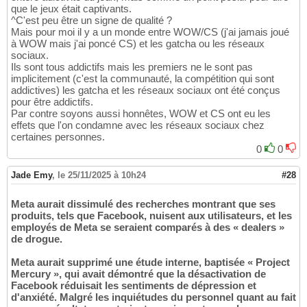
que le jeux était captivants.
^C'est peu être un signe de qualité ?
Mais pour moi il y a un monde entre WOW/CS (j'ai jamais joué
à WOW mais j'ai poncé CS) et les gatcha ou les réseaux
sociaux.
Ils sont tous addictifs mais les premiers ne le sont pas
implicitement (c'est la communauté, la compétition qui sont
addictives) les gatcha et les réseaux sociaux ont été conçus
pour être addictifs.
Par contre soyons aussi honnêtes, WOW et CS ont eu les
effets que l'on condamne avec les réseaux sociaux chez
certaines personnes.
0
0
Jade Emy
,
le 25/11/2025 à 10h24
#28
Meta aurait dissimulé des recherches montrant que ses
produits, tels que Facebook, nuisent aux utilisateurs, et les
employés de Meta se seraient comparés à des « dealers »
de drogue.
Meta aurait supprimé une étude interne, baptisée « Project
Mercury », qui avait démontré que la désactivation de
Facebook réduisait les sentiments de dépression et
d'anxiété. Malgré les inquiétudes du personnel quant au fait