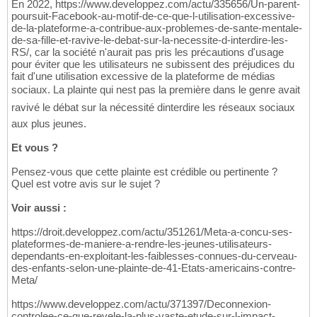
En 2022, https://www.developpez.com/actu/335656/Un-parent-
poursuit-Facebook-au-motif-de-ce-que-l-utilisation-excessive-
de-la-plateforme-a-contribue-aux-problemes-de-sante-mentale-
de-sa-fille-et-ravive-le-debat-sur-la-necessite-d-interdire-les-
RS/, car la société n'aurait pas pris les précautions d'usage
pour éviter que les utilisateurs ne subissent des préjudices du
fait d'une utilisation excessive de la plateforme de médias
sociaux. La plainte qui nest pas la première dans le genre avait
ravivé le débat sur la nécessité dinterdire les réseaux sociaux
aux plus jeunes.
Et vous ?
Pensez-vous que cette plainte est crédible ou pertinente ?
Quel est votre avis sur le sujet ?
Voir aussi :
https://droit.developpez.com/actu/351261/Meta-a-concu-ses-
plateformes-de-maniere-a-rendre-les-jeunes-utilisateurs-
dependants-en-exploitant-les-faiblesses-connues-du-cerveau-
des-enfants-selon-une-plainte-de-41-Etats-americains-contre-
Meta/
https://www.developpez.com/actu/371397/Deconnexion-
controlee-ce-que-revele-la-plus-vaste-etude-sur-l-impact-