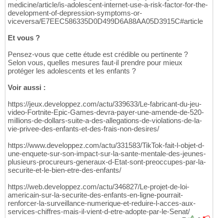
medicine/article/is-adolescent-internet-use-a-risk-factor-for-the-
development-of-depression-symptoms-or-
viceversa/E7EEC586335D0D499D6A88AA05D3915C#article
Et vous ?
Pensez-vous que cette étude est crédible ou pertinente ?
Selon vous, quelles mesures faut-il prendre pour mieux
protéger les adolescents et les enfants ?
Voir aussi :
https://jeux.developpez.com/actu/339633/Le-fabricant-du-jeu-
video-Fortnite-Epic-Games-devra-payer-une-amende-de-520-
millions-de-dollars-suite-a-des-allegations-de-violations-de-la-
vie-privee-des-enfants-et-des-frais-non-desires/
https://www.developpez.com/actu/331583/TikTok-fait-l-objet-d-
une-enquete-sur-son-impact-sur-la-sante-mentale-des-jeunes-
plusieurs-procureurs-generaux-d-Etat-sont-preoccupes-par-la-
securite-et-le-bien-etre-des-enfants/
https://web.developpez.com/actu/346827/Le-projet-de-loi-
americain-sur-la-securite-des-enfants-en-ligne-pourrait-
renforcer-la-surveillance-numerique-et-reduire-l-acces-aux-
services-chiffres-mais-il-vient-d-etre-adopte-par-le-Senat/