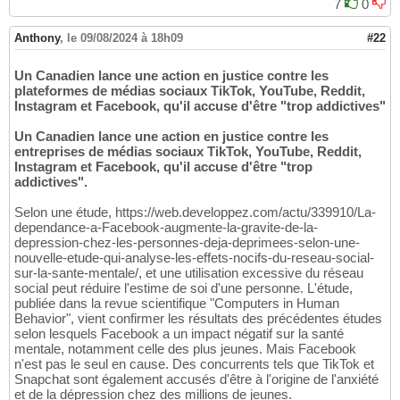
7
0
Anthony
,
le 09/08/2024 à 18h09
#22
Un Canadien lance une action en justice contre les
plateformes de médias sociaux TikTok, YouTube, Reddit,
Instagram et Facebook, qu'il accuse d'être "trop addictives"
Un Canadien lance une action en justice contre les
entreprises de médias sociaux TikTok, YouTube, Reddit,
Instagram et Facebook, qu'il accuse d'être "trop
addictives".
Selon une étude, https://web.developpez.com/actu/339910/La-
dependance-a-Facebook-augmente-la-gravite-de-la-
depression-chez-les-personnes-deja-deprimees-selon-une-
nouvelle-etude-qui-analyse-les-effets-nocifs-du-reseau-social-
sur-la-sante-mentale/, et une utilisation excessive du réseau
social peut réduire l'estime de soi d'une personne. L'étude,
publiée dans la revue scientifique "Computers in Human
Behavior", vient confirmer les résultats des précédentes études
selon lesquels Facebook a un impact négatif sur la santé
mentale, notamment celle des plus jeunes. Mais Facebook
n'est pas le seul en cause. Des concurrents tels que TikTok et
Snapchat sont également accusés d'être à l'origine de l'anxiété
et de la dépression chez des millions de jeunes.