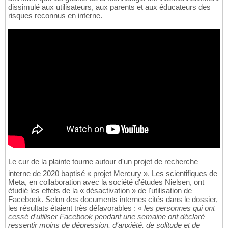
dissimulé aux utilisateurs, aux parents et aux éducateurs des
risques reconnus en interne.
Le cur de la plainte tourne autour d'un projet de recherche
interne de 2020 baptisé « projet Mercury ». Les scientifiques de
Meta, en collaboration avec la société d'études Nielsen, ont
étudié les effets de la « désactivation » de l'utilisation de
Facebook. Selon des documents internes cités dans le dossier,
les résultats étaient très défavorables : «
les personnes qui ont
cessé d'utiliser Facebook pendant une semaine ont déclaré
ressentir moins de dépression, d'anxiété, de solitude et de