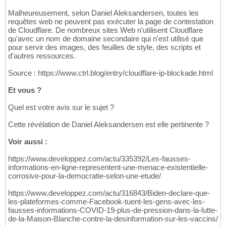
Malheureusement, selon Daniel Aleksandersen, toutes les
requêtes web ne peuvent pas exécuter la page de contestation
de Cloudflare. De nombreux sites Web n'utilisent Cloudflare
qu'avec un nom de domaine secondaire qui n'est utilisé que
pour servir des images, des feuilles de style, des scripts et
d'autres ressources.
Source : https://www.ctrl.blog/entry/cloudflare-ip-blockade.html
Et vous ?
Quel est votre avis sur le sujet ?
Cette révélation de Daniel Aleksandersen est elle pertinente ?
Voir aussi :
https://www.developpez.com/actu/335392/Les-fausses-
informations-en-ligne-representent-une-menace-existentielle-
corrosive-pour-la-democratie-selon-une-etude/
https://www.developpez.com/actu/316843/Biden-declare-que-
les-plateformes-comme-Facebook-tuent-les-gens-avec-les-
fausses-informations-COVID-19-plus-de-pression-dans-la-lutte-
de-la-Maison-Blanche-contre-la-desinformation-sur-les-vaccins/