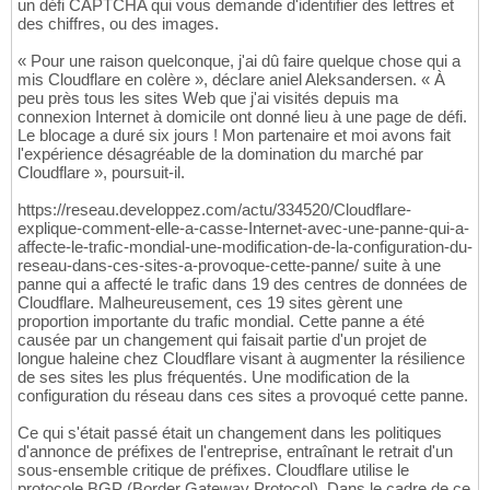
un défi CAPTCHA qui vous demande d'identifier des lettres et
des chiffres, ou des images.
« Pour une raison quelconque, j'ai dû faire quelque chose qui a
mis Cloudflare en colère », déclare aniel Aleksandersen. « À
peu près tous les sites Web que j'ai visités depuis ma
connexion Internet à domicile ont donné lieu à une page de défi.
Le blocage a duré six jours ! Mon partenaire et moi avons fait
l'expérience désagréable de la domination du marché par
Cloudflare », poursuit-il.
https://reseau.developpez.com/actu/334520/Cloudflare-
explique-comment-elle-a-casse-Internet-avec-une-panne-qui-a-
affecte-le-trafic-mondial-une-modification-de-la-configuration-du-
reseau-dans-ces-sites-a-provoque-cette-panne/ suite à une
panne qui a affecté le trafic dans 19 des centres de données de
Cloudflare. Malheureusement, ces 19 sites gèrent une
proportion importante du trafic mondial. Cette panne a été
causée par un changement qui faisait partie d'un projet de
longue haleine chez Cloudflare visant à augmenter la résilience
de ses sites les plus fréquentés. Une modification de la
configuration du réseau dans ces sites a provoqué cette panne.
Ce qui s'était passé était un changement dans les politiques
d'annonce de préfixes de l'entreprise, entraînant le retrait d'un
sous-ensemble critique de préfixes. Cloudflare utilise le
protocole BGP (Border Gateway Protocol). Dans le cadre de ce