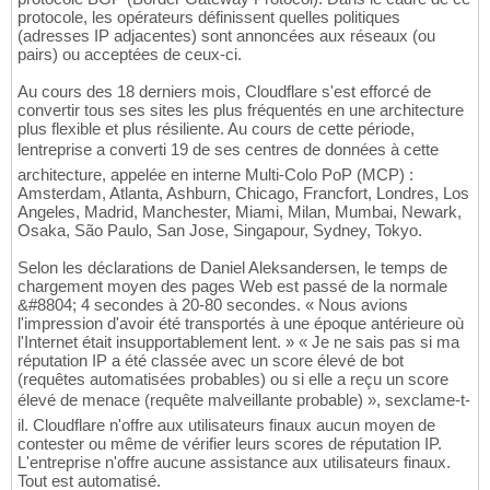
protocole, les opérateurs définissent quelles politiques
(adresses IP adjacentes) sont annoncées aux réseaux (ou
pairs) ou acceptées de ceux-ci.
Au cours des 18 derniers mois, Cloudflare s'est efforcé de
convertir tous ses sites les plus fréquentés en une architecture
plus flexible et plus résiliente. Au cours de cette période,
lentreprise a converti 19 de ses centres de données à cette
architecture, appelée en interne Multi-Colo PoP (MCP) :
Amsterdam, Atlanta, Ashburn, Chicago, Francfort, Londres, Los
Angeles, Madrid, Manchester, Miami, Milan, Mumbai, Newark,
Osaka, São Paulo, San Jose, Singapour, Sydney, Tokyo.
Selon les déclarations de Daniel Aleksandersen, le temps de
chargement moyen des pages Web est passé de la normale
&#8804; 4 secondes à 20-80 secondes. « Nous avions
l'impression d'avoir été transportés à une époque antérieure où
l'Internet était insupportablement lent. » « Je ne sais pas si ma
réputation IP a été classée avec un score élevé de bot
(requêtes automatisées probables) ou si elle a reçu un score
élevé de menace (requête malveillante probable) », sexclame-t-
il. Cloudflare n'offre aux utilisateurs finaux aucun moyen de
contester ou même de vérifier leurs scores de réputation IP.
L'entreprise n'offre aucune assistance aux utilisateurs finaux.
Tout est automatisé.