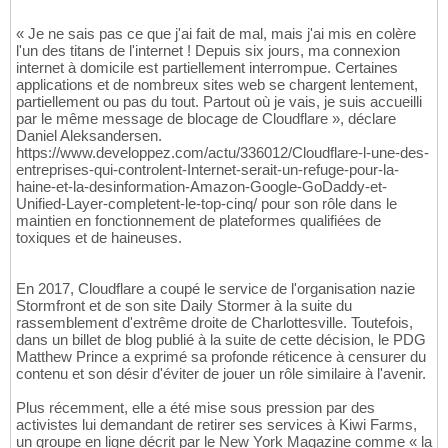
« Je ne sais pas ce que j'ai fait de mal, mais j'ai mis en colère
l'un des titans de l'internet ! Depuis six jours, ma connexion
internet à domicile est partiellement interrompue. Certaines
applications et de nombreux sites web se chargent lentement,
partiellement ou pas du tout. Partout où je vais, je suis accueilli
par le même message de blocage de Cloudflare », déclare
Daniel Aleksandersen.
https://www.developpez.com/actu/336012/Cloudflare-l-une-des-
entreprises-qui-controlent-Internet-serait-un-refuge-pour-la-
haine-et-la-desinformation-Amazon-Google-GoDaddy-et-
Unified-Layer-completent-le-top-cinq/ pour son rôle dans le
maintien en fonctionnement de plateformes qualifiées de
toxiques et de haineuses.
En 2017, Cloudflare a coupé le service de l'organisation nazie
Stormfront et de son site Daily Stormer à la suite du
rassemblement d'extrême droite de Charlottesville. Toutefois,
dans un billet de blog publié à la suite de cette décision, le PDG
Matthew Prince a exprimé sa profonde réticence à censurer du
contenu et son désir d'éviter de jouer un rôle similaire à l'avenir.
Plus récemment, elle a été mise sous pression par des
activistes lui demandant de retirer ses services à Kiwi Farms,
un groupe en ligne décrit par le New York Magazine comme « la