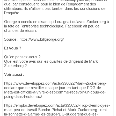
que, par conséquent, pour le bien de l'engagement des
utilisateurs, ils n'allaient pas tomber dans les conclusions de
l'enquête.
George a conclu en disant qu'il craignait qu'avec Zuckerberg à
la tête de l'entreprise technologique, Facebook ait peu de
chances de réussir.
Source : https://www.billgeorge.org/
Et vous ?
Qu'en pensez-vous ?
Quel est votre avis sur les qualités de dirigeant de Mark
Zuckerberg ?
Voir aussi :
https://www.developpez.com/actu/336022/Mark-Zuckerberg-
declare-que-se-reveiller-chaque-jour-en-tant-que-PDG-de-
Meta-est-difficile-a-vivre-c-est-comme-recevoir-un-coup-de-
poing-dans-l-estomac/
https://emploi.developpez.com/actu/335692/-Trop-d-employes-
mais-peu-de-travail-Sundar-Pichai-et-Mark-Zuckerberg-tirent-
la-sonnette-d-alarme-les-deux-PDG-suggerent-que-les-