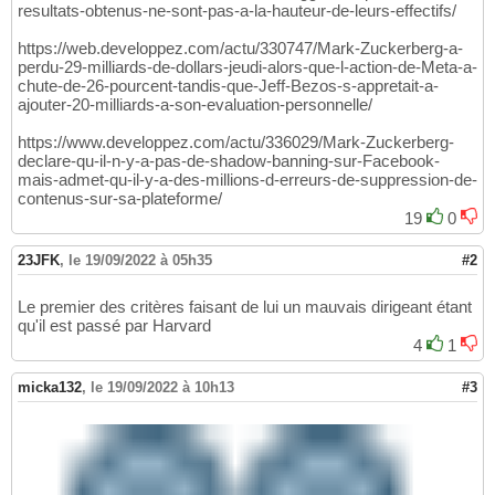
resultats-obtenus-ne-sont-pas-a-la-hauteur-de-leurs-effectifs/
https://web.developpez.com/actu/330747/Mark-Zuckerberg-a-
perdu-29-milliards-de-dollars-jeudi-alors-que-l-action-de-Meta-a-
chute-de-26-pourcent-tandis-que-Jeff-Bezos-s-appretait-a-
ajouter-20-milliards-a-son-evaluation-personnelle/
https://www.developpez.com/actu/336029/Mark-Zuckerberg-
declare-qu-il-n-y-a-pas-de-shadow-banning-sur-Facebook-
mais-admet-qu-il-y-a-des-millions-d-erreurs-de-suppression-de-
contenus-sur-sa-plateforme/
19
0
23JFK
,
le 19/09/2022 à 05h35
#2
Le premier des critères faisant de lui un mauvais dirigeant étant
qu'il est passé par Harvard
4
1
micka132
,
le 19/09/2022 à 10h13
#3