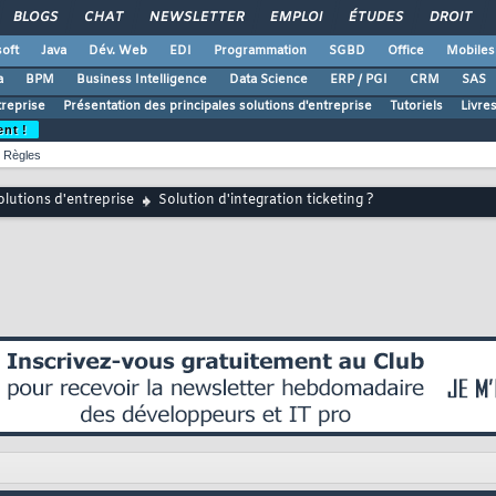
BLOGS
CHAT
NEWSLETTER
EMPLOI
ÉTUDES
DROIT
oft
Java
Dév. Web
EDI
Programmation
SGBD
Office
Mobiles
a
BPM
Business Intelligence
Data Science
ERP / PGI
CRM
SAS
treprise
Présentation des principales solutions d'entreprise
Tutoriels
Livre
ent !
Règles
lutions d'entreprise
Solution d'integration ticketing ?