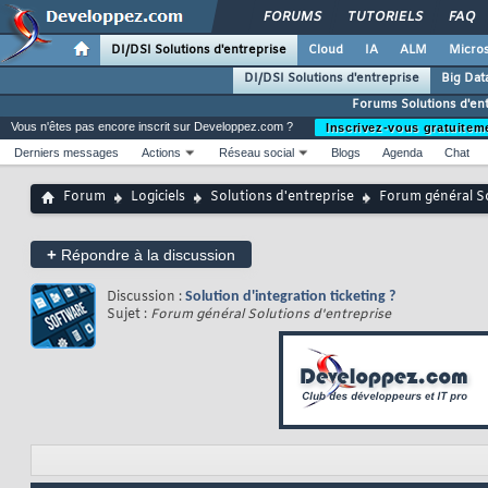
FORUMS
TUTORIELS
FAQ
DI/DSI Solutions d'entreprise
Cloud
IA
ALM
Micros
DI/DSI Solutions d'entreprise
Big Dat
Forums Solutions d'en
Vous n'êtes pas encore inscrit sur Developpez.com ?
Inscrivez-vous gratuitem
Derniers messages
Actions
Réseau social
Blogs
Agenda
Chat
Forum
Logiciels
Solutions d'entreprise
Forum général So
+
Répondre à la discussion
Discussion :
Solution d'integration ticketing ?
Sujet :
Forum général Solutions d'entreprise