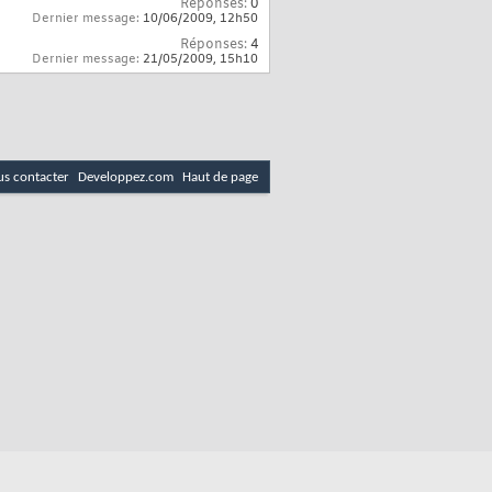
Réponses:
0
Dernier message:
10/06/2009,
12h50
Réponses:
4
Dernier message:
21/05/2009,
15h10
s contacter
Developpez.com
Haut de page