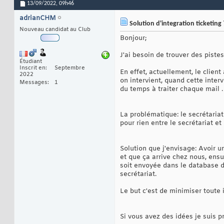
13/09/2022,
09h46
adrianCHM
Solution d'integration ticketing 
Nouveau candidat au Club
Bonjour;
J'ai besoin de trouver des piste
Étudiant
Inscrit en
Septembre
En effet, actuellement, le client
2022
on intervient, quand cette interv
Messages
1
du temps à traiter chaque mail .
La problématique: le secrétariat 
pour rien entre le secrétariat et
Solution que j'envisage: Avoir un
et que ça arrive chez nous, ensui
soit envoyée dans le database d
secrétariat.
Le but c'est de minimiser toute 
Si vous avez des idées je suis pr