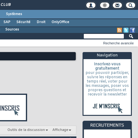
CLUB
Systèmes
SAP
Sécurité
Droit
OnlyOffice
s
Sources
Recherche avancée
Navigation
Inscrivez-vous
gratuitement
pour pouvoir participer,
suivre les réponses en
temps réel, voter pour
les messages, poser vos
propres questions et
recevoir la newsletter
Outils de la discussion
Affichage