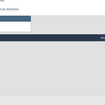
Part
nt les WebPart
Nou