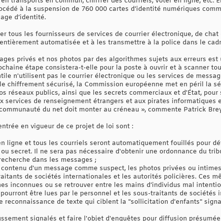
n transports en commun, chiffrer des courriels, voter en ligne, etc. E
rocédé à la suspension de 760 000 cartes d’identité numériques comme
age d’identité.
ger tous les fournisseurs de services de courrier électronique, de cha
tièrement automatisée et à les transmettre à la police dans le cadre
ages privés et nos photos par des algorithmes sujets aux erreurs est 
rochaine étape consistera-t-elle pour la poste à ouvrir et à scanner to
ile n'utilisent pas le courrier électronique ou les services de messag
 le chiffrement sécurisé, la Commission européenne met en péril la sé
 réseaux publics, ainsi que les secrets commerciaux et d'État, pour s
aux services de renseignement étrangers et aux pirates informatiques 
la communauté du net doit monter au créneau », commente Patrick Breye
ntrée en vigueur de ce projet de loi sont :
en ligne et tous les courriels seront automatiquement fouillés pour dé
 ou secret. Il ne sera pas nécessaire d'obtenir une ordonnance du tri
e recherche dans les messages ;
e contenu d'un message comme suspect, les photos privées ou intimes
raitants de sociétés internationales et les autorités policières. Ces
es inconnues ou se retrouver entre les mains d’individus mal intentio
pourront être lues par le personnel et les sous-traitants de sociétés i
 de reconnaissance de texte qui ciblent la "sollicitation d'enfants" sign
ussement signalés et faire l'objet d'enquêtes pour diffusion présumée