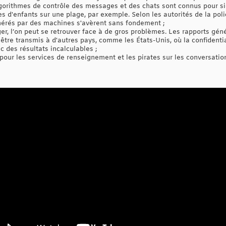
lgorithmes de contrôle des messages et des chats sont connus pour s
es d'enfants sur une plage, par exemple. Selon les autorités de la pol
nérés par des machines s'avèrent sans fondement ;
ger, l’on peut se retrouver face à de gros problèmes. Les rapports gén
tre transmis à d'autres pays, comme les États-Unis, où la confident
c des résultats incalculables ;
 pour les services de renseignement et les pirates sur les conversation