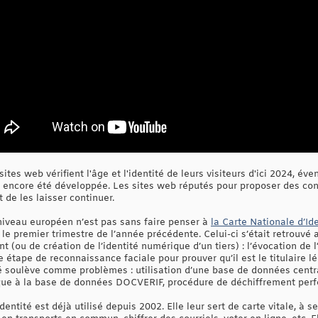
tes web vérifient l'âge et l'identité de leurs visiteurs d'ici 2024, é
s encore été développée. Les sites web réputés pour proposer des cont
t de les laisser continuer.
 niveau européen n’est pas sans faire penser à
la Carte Nationale d’Id
s le premier trimestre de l’année précédente. Celui-ci s’était retrouvé
t (ou de création de l’identité numérique d’un tiers) : l’évocation de 
 étape de reconnaissance faciale pour prouver qu’il est le titulaire lé
té soulève comme problèmes : utilisation d’une base de données centr
ue à la base de données DOCVERIF, procédure de déchiffrement perfec
dentité est déjà utilisé depuis 2002. Elle leur sert de carte vitale, à 