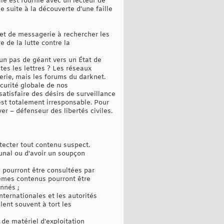
lle est fournie avec un lecteur de
 suite à la découverte d’une faille
t et de messagerie à rechercher les
 de la lutte contre la
un pas de géant vers un État de
utes les lettres ? Les réseaux
erie, mais les forums du darknet.
curité globale de nos
atisfaire des désirs de surveillance
est totalement irresponsable. Pour
r – défenseur des libertés civiles.
tecter tout contenu suspect.
bunal ou d'avoir un soupçon
 pourront être consultées par
 mêmes contenus pourront être
nnés ;
nternationales et les autorités
alent souvent à tort les
 de matériel d'exploitation