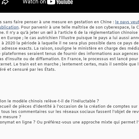
 sans faire penser à une mesure en gestation en Chine :
le pays veu
ublication
. Pour parvenir à une telle maîtrise de son cyberespace, la Ch
. Il n’y a qu’à jeter un œil à l’article 6 de la réglementation chinoise 
en Europe ; le cas autrichien l’illustre puisque le pays a lui aussi an
 à 2020 la période à laquelle il ne sera plus possible dans ce pays d
adresse exacts. La raison, souligne le ministère en charge des média
e plateformes seraient tenus de fournir des informations aux agence
s d'insulte ou de diffamation. En France, le processus est lancé pour
ternet. Le train est en marche ; lentement certes, mais il semble que la
éré et censuré par les États.
on le modèle chinois relève-t-il de l’inéluctable ?
ecueil de pièces d'identité à l'occasion de la création de comptes sur
tous les commentaires sur les réseaux sociaux fassent l’objet de re
le mesure ?
nonymat en ligne ? Ou préférez-vous une approche mixte qui permet l