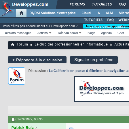
FORUMS
TUTORIELS
FAQ
DI/DSI Solutions d'entreprise
Cloud
IA
ALM
Micros
TUTORIELS
FAQ
WEBIN
Vous n'êtes pas encore inscrit sur Developpez.com ?
Inscrivez-vous gratuitem
Derniers messages
Actions
Réseau social
Blogs
Agenda
Chat
Forum
Le club des professionnels en informatique
Actualit
+
Signaler un problème
Répondre à la discussion
Discussion :
La Californie en passe d’éliminer la navigation 
01/09/2022,
03h35
Patrick Ruiz