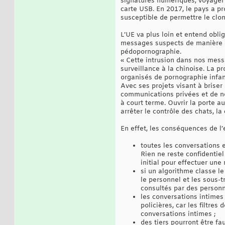
signatures numériques, voyager e
carte USB. En 2017, le pays a p
susceptible de permettre le clon
L’UE va plus loin et entend obli
messages suspects de manière en
pédopornographie.
« Cette intrusion dans nos mess
surveillance à la chinoise. La p
organisés de pornographie infant
Avec ses projets visant à briser
communications privées et de nos
à court terme. Ouvrir la porte 
arrêter le contrôle des chats, 
En effet, les conséquences de l’e
toutes les conversations 
Rien ne reste confidentiel
initial pour effectuer un
si un algorithme classe l
le personnel et les sous-t
consultés par des personn
les conversations intimes 
policières, car les filtres
conversations intimes ;
des tiers pourront être fa