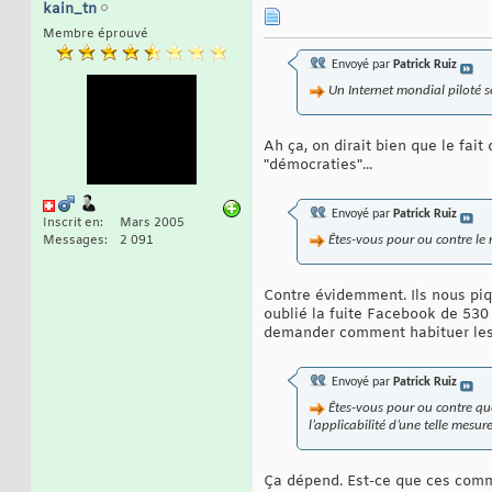
kain_tn
Membre éprouvé
Envoyé par
Patrick Ruiz
Un Internet mondial piloté se
Ah ça, on dirait bien que le fait
"démocraties"...
Envoyé par
Patrick Ruiz
Inscrit en
Mars 2005
Messages
2 091
Êtes-vous pour ou contre le r
Contre évidemment. Ils nous piq
oublié la fuite Facebook de 530
demander comment habituer les 
Envoyé par
Patrick Ruiz
Êtes-vous pour ou contre que
l’applicabilité d’une telle mesur
Ça dépend. Est-ce que ces comme