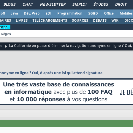
BLOGS
CHAT
NEWSLETTER
EMPLOI
ÉTUDES
DROIT
oft
Java
Dév. Web
EDI
Programmation
SGBD
Office
Mobiles
AIRES
LIVRES
TÉLÉCHARGEMENTS
SOURCES
DÉBATS
WIKI
DIC
ent !
Règles
és
La Californie en passe d’éliminer la navigation anonyme en ligne ? Oui,
anonyme en ligne ? Oui, d’après une loi qui attend signature