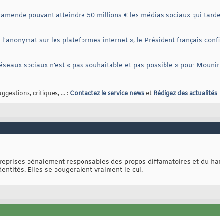
 amende pouvant atteindre 50 millions € les médias sociaux qui tarden
l'anonymat sur les plateformes internet », le Président français confir
réseaux sociaux n'est « pas souhaitable et pas possible » pour Mounir 
gestions, critiques, ... :
Contactez le service news
et
Rédigez des actualités
entreprises pénalement responsables des propos diffamatoires et du h
dentités. Elles se bougeraient vraiment le cul.