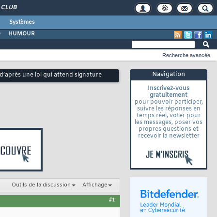
CLUB
Systèmes
O
HUMOUR
Recherche avancée
Navigation
 d’après une loi qui attend signature
Inscrivez-vous
gratuitement
pour pouvoir participer,
suivre les réponses en
temps réel, voter pour
les messages, poser vos
propres questions et
recevoir la newsletter
Outils de la discussion
Affichage
#1