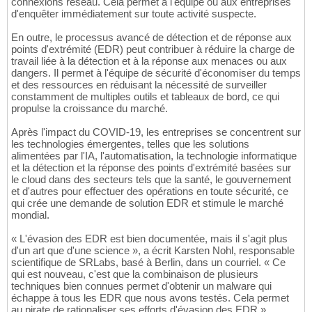
connexions réseau. Cela permet à l'équipe ou aux entreprises
d'enquêter immédiatement sur toute activité suspecte.
En outre, le processus avancé de détection et de réponse aux
points d'extrémité (EDR) peut contribuer à réduire la charge de
travail liée à la détection et à la réponse aux menaces ou aux
dangers. Il permet à l'équipe de sécurité d'économiser du temps
et des ressources en réduisant la nécessité de surveiller
constamment de multiples outils et tableaux de bord, ce qui
propulse la croissance du marché.
Après l'impact du COVID-19, les entreprises se concentrent sur
les technologies émergentes, telles que les solutions
alimentées par l'IA, l'automatisation, la technologie informatique
et la détection et la réponse des points d'extrémité basées sur
le cloud dans des secteurs tels que la santé, le gouvernement
et d'autres pour effectuer des opérations en toute sécurité, ce
qui crée une demande de solution EDR et stimule le marché
mondial.
« L'évasion des EDR est bien documentée, mais il s'agit plus
d'un art que d'une science », a écrit Karsten Nohl, responsable
scientifique de SRLabs, basé à Berlin, dans un courriel. « Ce
qui est nouveau, c'est que la combinaison de plusieurs
techniques bien connues permet d'obtenir un malware qui
échappe à tous les EDR que nous avons testés. Cela permet
au pirate de rationaliser ses efforts d'évasion des EDR ».