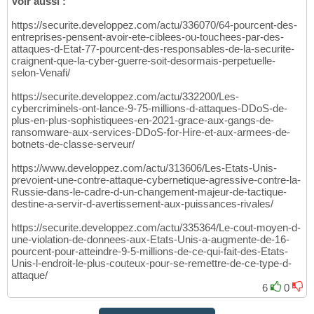
Voir aussi :
https://securite.developpez.com/actu/336070/64-pourcent-des-
entreprises-pensent-avoir-ete-ciblees-ou-touchees-par-des-
attaques-d-Etat-77-pourcent-des-responsables-de-la-securite-
craignent-que-la-cyber-guerre-soit-desormais-perpetuelle-
selon-Venafi/
https://securite.developpez.com/actu/332200/Les-
cybercriminels-ont-lance-9-75-millions-d-attaques-DDoS-de-
plus-en-plus-sophistiquees-en-2021-grace-aux-gangs-de-
ransomware-aux-services-DDoS-for-Hire-et-aux-armees-de-
botnets-de-classe-serveur/
https://www.developpez.com/actu/313606/Les-Etats-Unis-
prevoient-une-contre-attaque-cybernetique-agressive-contre-la-
Russie-dans-le-cadre-d-un-changement-majeur-de-tactique-
destine-a-servir-d-avertissement-aux-puissances-rivales/
https://securite.developpez.com/actu/335364/Le-cout-moyen-d-
une-violation-de-donnees-aux-Etats-Unis-a-augmente-de-16-
pourcent-pour-atteindre-9-5-millions-de-ce-qui-fait-des-Etats-
Unis-l-endroit-le-plus-couteux-pour-se-remettre-de-ce-type-d-
attaque/
6
0