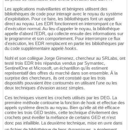
Les applications malveillantes et bénignes utilisent des
bibliothèques de code pour interagir avec le noyau du système
d'exploitation. Pour ce faire, les bibliothèques font un appel
direct au noyau. Les EDR fonctionnent en interrompant ce flux
d'exécution normal. Au lieu d'appeler le noyau, la bibliothèque
appelle d'abord l'EDR, qui collecte ensuite des informations sur
le programme et son comportement. Pour interrompre ce flux
d'exécution, les EDR remplacent en partie les bibliothèques par
du code supplémentaire appelé
hooks
.
Nohl et son collègue Jorge Gimenez, chercheur au SRLabs, ont
testé trois EDR très répandus vendus par Symantec,
SentinelOne et Microsoft, un échantillon qu'ils estiment
représentatif des offres du marché dans son ensemble. À la
surprise des chercheurs, ils ont constaté que les trois
dispositifs pouvaient être contournés en utilisant l'une ou les
deux techniques d'évasion assez simples.
Ces techniques visent les crochets utilisés par les DEG. La
première méthode contourne la fonction de hook et effectue des
appels système directs au noyau. Bien qu'elle ait été efficace
contre les trois GED testés, cette technique d'évitement des
crochets peut éveiller la méfiance de certains GED et n'est
donc pas infaillible. La deuxième technique, mise en uvre dans
un fichier de bibliothèque de liens dynamiques, a également