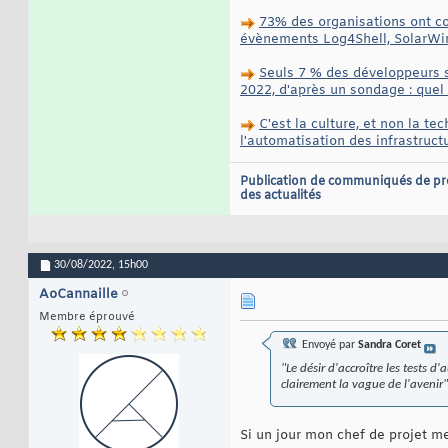
73% des organisations ont co
évènements Log4Shell, SolarWin
Seuls 7 % des développeurs s
2022, d'après un sondage : quel 
C'est la culture, et non la t
l'automatisation des infrastruct
Publication de communiqués de pr
des actualités
30/08/2022,
15h00
AoCannaille
Membre éprouvé
Envoyé par
Sandra Coret
"
Le désir d'accroître les tests 
clairement la vague de l'avenir
"
Si un jour mon chef de projet me