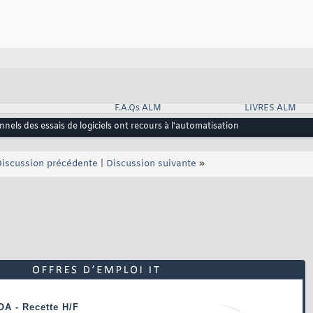
F.A.Qs ALM
LIVRES ALM
nels des essais de logiciels ont recours à l'automatisation
iscussion précédente
|
Discussion suivante
»
OA - Recette H/F