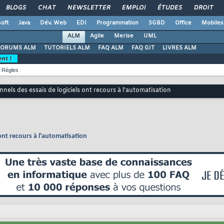
BLOGS
CHAT
NEWSLETTER
EMPLOI
ÉTUDES
DROIT
oft
Java
Dév. Web
EDI
Programmation
SGBD
Office
Mobiles
ALM
Agile
Merise
UML
FORUMS ALM
TUTORIELS ALM
FAQ ALM
FAQ GIT
LIVRES ALM
ent !
Règles
nels des essais de logiciels ont recours à l'automatisation
 ont recours à l'automatisation