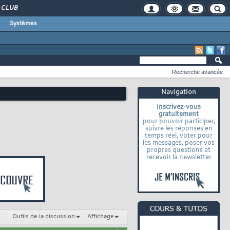
CLUB
Systèmes
Recherche avancée
Navigation
Inscrivez-vous
gratuitement
pour pouvoir participer,
suivre les réponses en
temps réel, voter pour
les messages, poser vos
propres questions et
recevoir la newsletter
Outils de la discussion
Affichage