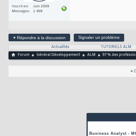
Inscrit en
Juin 2009
Messages
1 468
+
Signaler un problème
Répondre à la discussion
Actualités
TUTORIELS ALM
Forum
Général Développement
ALM
97 % des profession
«
D
Business Analyst - M