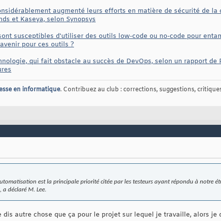
nsidérablement augmenté leurs efforts en matière de sécurité de la ch
ds et Kaseya, selon Synopsys
ont susceptibles d'utiliser des outils low-code ou no-code pour enta
avenir pour ces outils ?
echnologie, qui fait obstacle au succès de DevOps, selon un rapport de 
ures
esse en informatique
. Contribuez au club : corrections, suggestions, critiques,
d'automatisation est la principale priorité citée par les testeurs ayant répondu à notre
, a déclaré M. Lee.
 dis autre chose que ça pour le projet sur lequel je travaille, alors