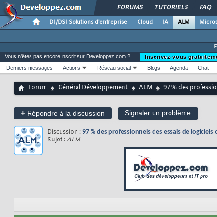
FORUMS
TUTORIELS
FAQ
DI/DSI Solutions d'entreprise
Cloud
IA
ALM
Micros
Vous n'êtes pas encore inscrit sur Developpez.com ?
Inscrivez-vous gratuitem
Derniers messages
Actions
Réseau social
Blogs
Agenda
Chat
Forum
Général Développement
ALM
97 % des profession
+
Signaler un problème
Répondre à la discussion
Discussion :
97 % des professionnels des essais de logiciels
Sujet :
ALM