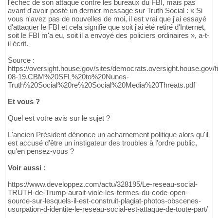
l'échec de son attaque contre les bureaux du FBI, mais pas
avant d'avoir posté un dernier message sur Truth Social : « Si
vous n'avez pas de nouvelles de moi, il est vrai que j'ai essayé
d'attaquer le FBI et cela signifie que soit j'ai été retiré d'Internet,
soit le FBI m'a eu, soit il a envoyé des policiers ordinaires », a-t-
il écrit.
Source :
https://oversight.house.gov/sites/democrats.oversight.house.gov/f
08-19.CBM%20SFL%20to%20Nunes-
Truth%20Social%20re%20Social%20Media%20Threats.pdf
Et vous ?
Quel est votre avis sur le sujet ?
L'ancien Président dénonce un acharnement politique alors qu'il
est accusé d'être un instigateur des troubles à l'ordre public,
qu'en pensez-vous ?
Voir aussi :
https://www.developpez.com/actu/328195/Le-reseau-social-
TRUTH-de-Trump-aurait-viole-les-termes-du-code-open-
source-sur-lesquels-il-est-construit-plagiat-photos-obscenes-
usurpation-d-identite-le-reseau-social-est-attaque-de-toute-part/