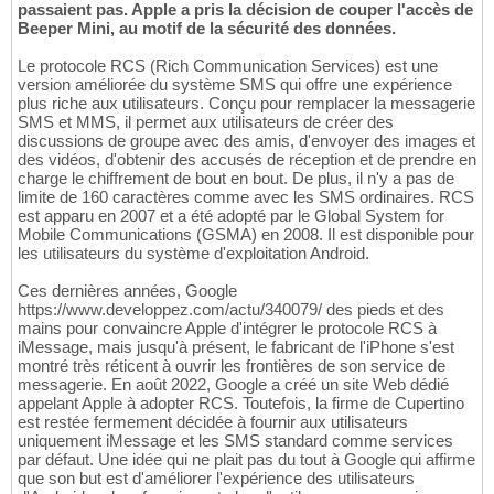
passaient pas. Apple a pris la décision de couper l'accès de
Beeper Mini, au motif de la sécurité des données.
Le protocole RCS (Rich Communication Services) est une
version améliorée du système SMS qui offre une expérience
plus riche aux utilisateurs. Conçu pour remplacer la messagerie
SMS et MMS, il permet aux utilisateurs de créer des
discussions de groupe avec des amis, d'envoyer des images et
des vidéos, d'obtenir des accusés de réception et de prendre en
charge le chiffrement de bout en bout. De plus, il n'y a pas de
limite de 160 caractères comme avec les SMS ordinaires. RCS
est apparu en 2007 et a été adopté par le Global System for
Mobile Communications (GSMA) en 2008. Il est disponible pour
les utilisateurs du système d'exploitation Android.
Ces dernières années, Google
https://www.developpez.com/actu/340079/ des pieds et des
mains pour convaincre Apple d'intégrer le protocole RCS à
iMessage, mais jusqu'à présent, le fabricant de l'iPhone s'est
montré très réticent à ouvrir les frontières de son service de
messagerie. En août 2022, Google a créé un site Web dédié
appelant Apple à adopter RCS. Toutefois, la firme de Cupertino
est restée fermement décidée à fournir aux utilisateurs
uniquement iMessage et les SMS standard comme services
par défaut. Une idée qui ne plait pas du tout à Google qui affirme
que son but est d'améliorer l'expérience des utilisateurs