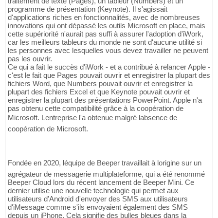
traitement de texte (Pages), un tableur (Numbers) et un
programme de présentation (Keynote). Il s'agissait
d'applications riches en fonctionnalités, avec de nombreuses
innovations qui ont dépassé les outils Microsoft en place, mais
cette supériorité n'aurait pas suffi à assurer l'adoption d'iWork,
car les meilleurs tableurs du monde ne sont d'aucune utilité si
les personnes avec lesquelles vous devez travailler ne peuvent
pas les ouvrir.
Ce qui a fait le succès d'iWork - et a contribué à relancer Apple -
c'est le fait que Pages pouvait ouvrir et enregistrer la plupart des
fichiers Word, que Numbers pouvait ouvrir et enregistrer la
plupart des fichiers Excel et que Keynote pouvait ouvrir et
enregistrer la plupart des présentations PowerPoint. Apple n'a
pas obtenu cette compatibilité grâce à la coopération de
Microsoft. Lentreprise l'a obtenue malgré labsence de
coopération de Microsoft.
Fondée en 2020, léquipe de Beeper travaillait à lorigine sur un
agrégateur de messagerie multiplateforme, qui a été renommé
Beeper Cloud lors du récent lancement de Beeper Mini. Ce
dernier utilise une nouvelle technologie qui permet aux
utilisateurs d'Android d'envoyer des SMS aux utilisateurs
d'iMessage comme s'ils envoyaient également des SMS
depuis un iPhone. Cela signifie des bulles bleues dans la