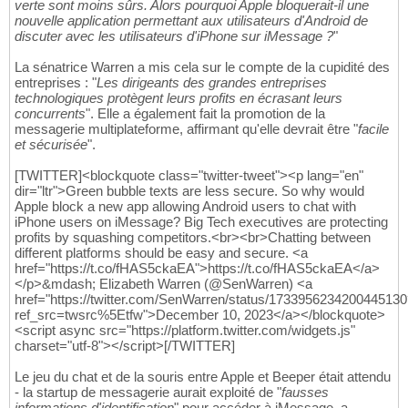
verte sont moins sûrs. Alors pourquoi Apple bloquerait-il une
nouvelle application permettant aux utilisateurs d'Android de
discuter avec les utilisateurs d'iPhone sur iMessage ?
"
La sénatrice Warren a mis cela sur le compte de la cupidité des
entreprises : "
Les dirigeants des grandes entreprises
technologiques protègent leurs profits en écrasant leurs
concurrents
". Elle a également fait la promotion de la
messagerie multiplateforme, affirmant qu'elle devrait être "
facile
et sécurisée
".
[TWITTER]<blockquote class="twitter-tweet"><p lang="en"
dir="ltr">Green bubble texts are less secure. So why would
Apple block a new app allowing Android users to chat with
iPhone users on iMessage? Big Tech executives are protecting
profits by squashing competitors.<br><br>Chatting between
different platforms should be easy and secure. <a
href="https://t.co/fHAS5ckaEA">https://t.co/fHAS5ckaEA</a>
</p>&mdash; Elizabeth Warren (@SenWarren) <a
href="https://twitter.com/SenWarren/status/173395623420044513
ref_src=twsrc%5Etfw">December 10, 2023</a></blockquote>
<script async src="https://platform.twitter.com/widgets.js"
charset="utf-8"></script>[/TWITTER]
Le jeu du chat et de la souris entre Apple et Beeper était attendu
- la startup de messagerie aurait exploité de "
fausses
informations d'identification
" pour accéder à iMessage, a