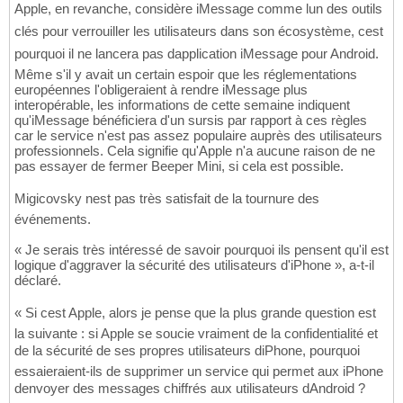
Apple, en revanche, considère iMessage comme lun des outils
clés pour verrouiller les utilisateurs dans son écosystème, cest
pourquoi il ne lancera pas dapplication iMessage pour Android.
Même s'il y avait un certain espoir que les réglementations
européennes l'obligeraient à rendre iMessage plus
interopérable, les informations de cette semaine indiquent
qu'iMessage bénéficiera d'un sursis par rapport à ces règles
car le service n'est pas assez populaire auprès des utilisateurs
professionnels. Cela signifie qu'Apple n'a aucune raison de ne
pas essayer de fermer Beeper Mini, si cela est possible.
Migicovsky nest pas très satisfait de la tournure des
événements.
« Je serais très intéressé de savoir pourquoi ils pensent qu'il est
logique d'aggraver la sécurité des utilisateurs d'iPhone », a-t-il
déclaré.
« Si cest Apple, alors je pense que la plus grande question est
la suivante : si Apple se soucie vraiment de la confidentialité et
de la sécurité de ses propres utilisateurs diPhone, pourquoi
essaieraient-ils de supprimer un service qui permet aux iPhone
denvoyer des messages chiffrés aux utilisateurs dAndroid ?