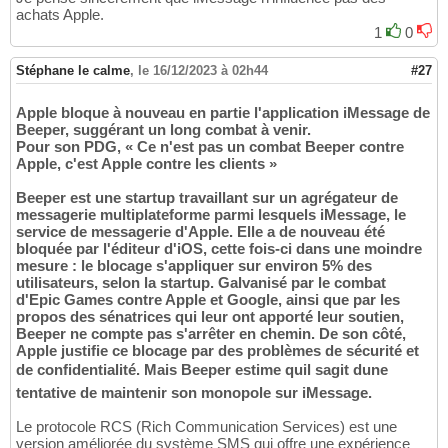
achats Apple.
1
0
Stéphane le calme
,
le 16/12/2023 à 02h44
#27
Apple bloque à nouveau en partie l'application iMessage de
Beeper, suggérant un long combat à venir.
Pour son PDG, « Ce n'est pas un combat Beeper contre
Apple, c'est Apple contre les clients »
Beeper est une startup travaillant sur un agrégateur de
messagerie multiplateforme parmi lesquels iMessage, le
service de messagerie d'Apple. Elle a de nouveau été
bloquée par l'éditeur d'iOS, cette fois-ci dans une moindre
mesure : le blocage s'appliquer sur environ 5% des
utilisateurs, selon la startup. Galvanisé par le combat
d'Epic Games contre Apple et Google, ainsi que par les
propos des sénatrices qui leur ont apporté leur soutien,
Beeper ne compte pas s'arrêter en chemin. De son côté,
Apple justifie ce blocage par des problèmes de sécurité et
de confidentialité. Mais Beeper estime quil sagit dune
tentative de maintenir son monopole sur iMessage.
Le protocole RCS (Rich Communication Services) est une
version améliorée du système SMS qui offre une expérience