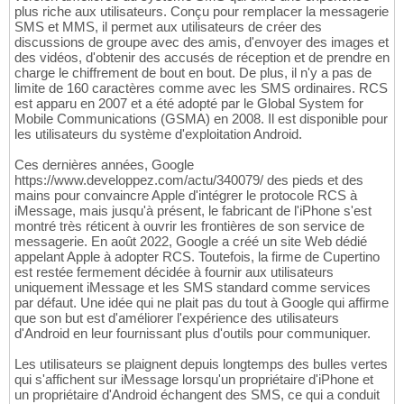
plus riche aux utilisateurs. Conçu pour remplacer la messagerie
SMS et MMS, il permet aux utilisateurs de créer des
discussions de groupe avec des amis, d'envoyer des images et
des vidéos, d'obtenir des accusés de réception et de prendre en
charge le chiffrement de bout en bout. De plus, il n'y a pas de
limite de 160 caractères comme avec les SMS ordinaires. RCS
est apparu en 2007 et a été adopté par le Global System for
Mobile Communications (GSMA) en 2008. Il est disponible pour
les utilisateurs du système d'exploitation Android.
Ces dernières années, Google
https://www.developpez.com/actu/340079/ des pieds et des
mains pour convaincre Apple d'intégrer le protocole RCS à
iMessage, mais jusqu'à présent, le fabricant de l'iPhone s'est
montré très réticent à ouvrir les frontières de son service de
messagerie. En août 2022, Google a créé un site Web dédié
appelant Apple à adopter RCS. Toutefois, la firme de Cupertino
est restée fermement décidée à fournir aux utilisateurs
uniquement iMessage et les SMS standard comme services
par défaut. Une idée qui ne plait pas du tout à Google qui affirme
que son but est d'améliorer l'expérience des utilisateurs
d'Android en leur fournissant plus d'outils pour communiquer.
Les utilisateurs se plaignent depuis longtemps des bulles vertes
qui s'affichent sur iMessage lorsqu'un propriétaire d'iPhone et
un propriétaire d'Android échangent des SMS, ce qui a conduit