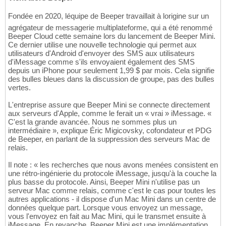
Fondée en 2020, léquipe de Beeper travaillait à lorigine sur un
agrégateur de messagerie multiplateforme, qui a été renommé
Beeper Cloud cette semaine lors du lancement de Beeper Mini.
Ce dernier utilise une nouvelle technologie qui permet aux
utilisateurs d'Android d'envoyer des SMS aux utilisateurs
d'iMessage comme s'ils envoyaient également des SMS
depuis un iPhone pour seulement 1,99 $ par mois. Cela signifie
des bulles bleues dans la discussion de groupe, pas des bulles
vertes.
L'entreprise assure que Beeper Mini se connecte directement
aux serveurs d'Apple, comme le ferait un « vrai » iMessage. «
C'est la grande avancée. Nous ne sommes plus un
intermédiaire », explique Éric Migicovsky, cofondateur et PDG
de Beeper, en parlant de la suppression des serveurs Mac de
relais.
Il note : « les recherches que nous avons menées consistent en
une rétro-ingénierie du protocole iMessage, jusqu'à la couche la
plus basse du protocole. Ainsi, Beeper Mini n'utilise pas un
serveur Mac comme relais, comme c'est le cas pour toutes les
autres applications - il dispose d'un Mac Mini dans un centre de
données quelque part. Lorsque vous envoyez un message,
vous l'envoyez en fait au Mac Mini, qui le transmet ensuite à
iMessage. En revanche, Beeper Mini est une implémentation