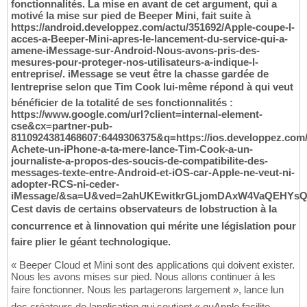
fonctionnalités. La mise en avant de cet argument, qui a
motivé la mise sur pied de Beeper Mini, fait suite à
https://android.developpez.com/actu/351692/Apple-coupe-l-
acces-a-Beeper-Mini-apres-le-lancement-du-service-qui-a-
amene-iMessage-sur-Android-Nous-avons-pris-des-
mesures-pour-proteger-nos-utilisateurs-a-indique-l-
entreprise/. iMessage se veut être la chasse gardée de
lentreprise selon que Tim Cook lui-même répond à qui veut
bénéficier de la totalité de ses fonctionnalités :
https://www.google.com/url?client=internal-element-
cse&cx=partner-pub-
8110924381468607:6449306375&q=https://ios.developpez.com/
Achete-un-iPhone-a-ta-mere-lance-Tim-Cook-a-un-
journaliste-a-propos-des-soucis-de-compatibilite-des-
messages-texte-entre-Android-et-iOS-car-Apple-ne-veut-ni-
adopter-RCS-ni-ceder-
iMessage/&sa=U&ved=2ahUKEwitkrGLjomDAxW4VaQEHYs
Cest davis de certains observateurs de lobstruction à la
concurrence et à linnovation qui mérite une législation pour
faire plier le géant technologique.
« Beeper Cloud et Mini sont des applications qui doivent exister.
Nous les avons mises sur pied. Nous allons continuer à les
faire fonctionner. Nous les partagerons largement », lance lun
des créateurs de lapplication qui soutient « quApple facilite