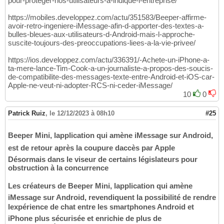
pour-proteger-nos-utilisateurs-a-indique-l-entreprise/
https://mobiles.developpez.com/actu/351583/Beeper-affirme-
avoir-retro-ingeniere-iMessage-afin-d-apporter-des-textes-a-
bulles-bleues-aux-utilisateurs-d-Android-mais-l-approche-
suscite-toujours-des-preoccupations-liees-a-la-vie-privee/
https://ios.developpez.com/actu/336391/-Achete-un-iPhone-a-
ta-mere-lance-Tim-Cook-a-un-journaliste-a-propos-des-soucis-
de-compatibilite-des-messages-texte-entre-Android-et-iOS-car-
Apple-ne-veut-ni-adopter-RCS-ni-ceder-iMessage/
10
0
Patrick Ruiz
,
le 12/12/2023 à 08h10
#25
Beeper Mini, lapplication qui amène iMessage sur Android,
est de retour après la coupure daccès par Apple
Désormais dans le viseur de certains législateurs pour
obstruction à la concurrence
Les créateurs de Beeper Mini, lapplication qui amène
iMessage sur Android, revendiquent la possibilité de rendre
lexpérience de chat entre les smartphones Android et
iPhone plus sécurisée et enrichie de plus de