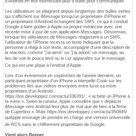
d'Android en leur fournissant plus d'outils pour communiquer.
Les utilisateurs se plaignent depuis longtemps des bulles vertes
qui s'affichent sur iMessage lorsqu'un propriétaire d'iPhone et
un propriétaire d'Android échangent des SMS, ce qui a conduit
Google à faire goûter à Apple sa propre médecine avec une
récente mise à jour de son application Messages. Désormais,
lorsque les utilisateurs de Messages réagissent à un SMS,
l'utilisateur de l'iPhone recevra un texte indiquant que la
personne a réagi à son texte, accompagné d'une description de
la réaction, comme "j'ai aimé" ou "j'ai adoré" un message, au
lieu de voir le pouce levé ou le cur apparaître sur le message.
Ce qui est une pique à l'endroit d'Apple.
Lors d'un événement en septembre de l'année dernière, un
participant propriétaire d'un iPhone a interpellé Cook sur les
problèmes liés aux vidéos envoyées entre lui et sa mère
propriétaire d'un Android.
https://ios.developpez.com/actu/336391/ : « achète un iPhone à
ta mère ». Selon la rumeur, Apple considère que « déplacer
iMessage vers Android fera plus de mal que de bien à la firme
de Cupertino ». Mais https://ios.developpez.com/actu/350845/
quApple envisage de prendre en charge une version universelle
de RCS sans le chiffrement propriétaire de Google.
Vient alors Beeper