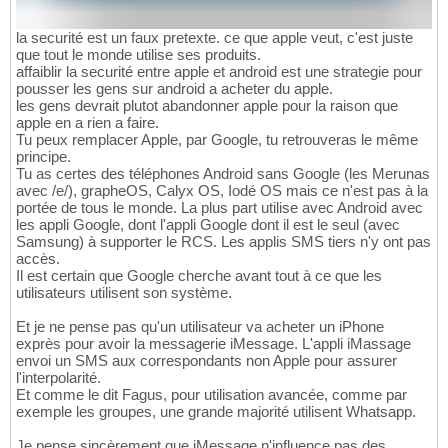
la securité est un faux pretexte. ce que apple veut, c'est juste
que tout le monde utilise ses produits.
affaiblir la securité entre apple et android est une strategie pour
pousser les gens sur android a acheter du apple.
les gens devrait plutot abandonner apple pour la raison que
apple en a rien a faire.
Tu peux remplacer Apple, par Google, tu retrouveras le même
principe.
Tu as certes des téléphones Android sans Google (les Merunas
avec /e/), grapheOS, Calyx OS, Iodé OS mais ce n'est pas à la
portée de tous le monde. La plus part utilise avec Android avec
les appli Google, dont l'appli Google dont il est le seul (avec
Samsung) à supporter le RCS. Les applis SMS tiers n'y ont pas
accès.
Il est certain que Google cherche avant tout à ce que les
utilisateurs utilisent son système.
Et je ne pense pas qu'un utilisateur va acheter un iPhone
exprès pour avoir la messagerie iMessage. L'appli iMassage
envoi un SMS aux correspondants non Apple pour assurer
l'interpolarité.
Et comme le dit Fagus, pour utilisation avancée, comme par
exemple les groupes, une grande majorité utilisent Whatsapp.
Je pense sincèrement que iMessage n'influence pas des