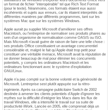
un format de fichier "interopérable" tel que Rich Text Format
(pour le texte). Néanmoins, ces formats étaient eux aussi
incohérents et sujets aux erreurs, car ils étaient interprétés de
différentes manières par différents programmes, tant sur les
systèmes Mac que sur les systèmes Windows.
Apple aurait pu supplier Microsoft d'améliorer ses offres
Macintosh, ou l'entreprise de normaliser ses produits phares au
sein d'un organisme de normalisation comme OASIS ou ISO.
Mais Microsoft n'avait guère de raison de faire une telle chose :
ses produits Office constituaient un avantage concurrentiel
considérable et, malgré le fait qu'Apple était trop petit pour
constituer une véritable menace, Microsoft avait la réputation de
se donner beaucoup de mal pour éliminer les concurrents
potentiels, y compris les ordinateurs Macintosh et les
ordinateurs fonctionnant avec le système d'exploitation
GNU/Linux.
Apple n'a pas compté sur la bonne volonté et la générosité de
Microsoft. Lentreprise sest plutôt appuyée sur la rétro-
ingénierie. Après sa campagne publicitaire Switch de 2002
destinée à amener les clients potentiels d'Apple d'ignorer les
mythes sur la difficulté d'intégrer les Macs dans les flux de
travail Windows, elle a intensifié le travail sur sa suite de
productivité iWork. Lancée en 2005, elle comprenait déjà un