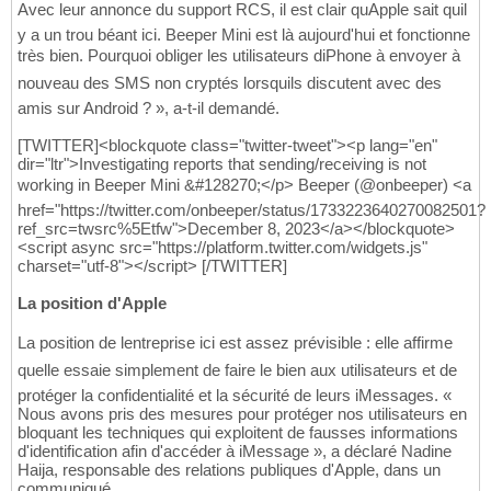
Avec leur annonce du support RCS, il est clair quApple sait quil
y a un trou béant ici. Beeper Mini est là aujourd'hui et fonctionne
très bien. Pourquoi obliger les utilisateurs diPhone à envoyer à
nouveau des SMS non cryptés lorsquils discutent avec des
amis sur Android ? », a-t-il demandé.
[TWITTER]<blockquote class="twitter-tweet"><p lang="en"
dir="ltr">Investigating reports that sending/receiving is not
working in Beeper Mini &#128270;</p> Beeper (@onbeeper) <a
href="https://twitter.com/onbeeper/status/1733223640270082501?
ref_src=twsrc%5Etfw">December 8, 2023</a></blockquote>
<script async src="https://platform.twitter.com/widgets.js"
charset="utf-8"></script> [/TWITTER]
La position d'Apple
La position de lentreprise ici est assez prévisible : elle affirme
quelle essaie simplement de faire le bien aux utilisateurs et de
protéger la confidentialité et la sécurité de leurs iMessages. «
Nous avons pris des mesures pour protéger nos utilisateurs en
bloquant les techniques qui exploitent de fausses informations
d'identification afin d'accéder à iMessage », a déclaré Nadine
Haija, responsable des relations publiques d'Apple, dans un
communiqué.