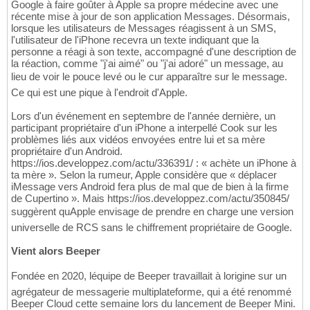
Google à faire goûter à Apple sa propre médecine avec une
récente mise à jour de son application Messages. Désormais,
lorsque les utilisateurs de Messages réagissent à un SMS,
l'utilisateur de l'iPhone recevra un texte indiquant que la
personne a réagi à son texte, accompagné d'une description de
la réaction, comme "j'ai aimé" ou "j'ai adoré" un message, au
lieu de voir le pouce levé ou le cur apparaître sur le message.
Ce qui est une pique à l'endroit d'Apple.
Lors d'un événement en septembre de l'année dernière, un
participant propriétaire d'un iPhone a interpellé Cook sur les
problèmes liés aux vidéos envoyées entre lui et sa mère
propriétaire d'un Android.
https://ios.developpez.com/actu/336391/ : « achète un iPhone à
ta mère ». Selon la rumeur, Apple considère que « déplacer
iMessage vers Android fera plus de mal que de bien à la firme
de Cupertino ». Mais https://ios.developpez.com/actu/350845/
suggèrent quApple envisage de prendre en charge une version
universelle de RCS sans le chiffrement propriétaire de Google.
Vient alors Beeper
Fondée en 2020, léquipe de Beeper travaillait à lorigine sur un
agrégateur de messagerie multiplateforme, qui a été renommé
Beeper Cloud cette semaine lors du lancement de Beeper Mini.