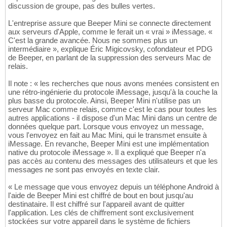
discussion de groupe, pas des bulles vertes.
L'entreprise assure que Beeper Mini se connecte directement
aux serveurs d'Apple, comme le ferait un « vrai » iMessage. «
C'est la grande avancée. Nous ne sommes plus un
intermédiaire », explique Éric Migicovsky, cofondateur et PDG
de Beeper, en parlant de la suppression des serveurs Mac de
relais.
Il note : « les recherches que nous avons menées consistent en
une rétro-ingénierie du protocole iMessage, jusqu'à la couche la
plus basse du protocole. Ainsi, Beeper Mini n'utilise pas un
serveur Mac comme relais, comme c'est le cas pour toutes les
autres applications - il dispose d'un Mac Mini dans un centre de
données quelque part. Lorsque vous envoyez un message,
vous l'envoyez en fait au Mac Mini, qui le transmet ensuite à
iMessage. En revanche, Beeper Mini est une implémentation
native du protocole iMessage ». Il a expliqué que Beeper n'a
pas accès au contenu des messages des utilisateurs et que les
messages ne sont pas envoyés en texte clair.
« Le message que vous envoyez depuis un téléphone Android à
l'aide de Beeper Mini est chiffré de bout en bout jusqu'au
destinataire. Il est chiffré sur l'appareil avant de quitter
l'application. Les clés de chiffrement sont exclusivement
stockées sur votre appareil dans le système de fichiers