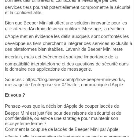
données des utilisateurs, car laccès à iMessage par des
services tiers pourrait potentiellement compromettre la sécurité
et la confidentialité.
Bien que Beeper Mini ait offert une solution innovante pour les
utilisateurs dAndroid désireux dutiliser iMessage, la réaction
dApple met en évidence les défis auxquels sont confrontés les
développeurs tiers cherchant à intégrer des services exclusifs à
des plateformes bien établies. Lavenir de Beeper Mini reste
incertain, mais cet événement souligne limportance de la
compatibilité interplateforme et des questions de sécurité dans
le domaine des applications de messagerie.
Sources : https://blog.beeper.com/p/how-beeper-mini-works,
message de l'entreprise sur X/Twitter, communiqué d'Apple
Et vous ?
Pensez-vous que la décision dApple de couper laccès de
Beeper Mini est justifiée pour des raisons de sécurité et de
confidentialité, ou est-ce une stratégie pour maintenir son
écosystème fermé ?
Comment la coupure de laccès de Beeper Mini par Apple
affecte-t-elle la perception de lentreprise en tant que promoteur