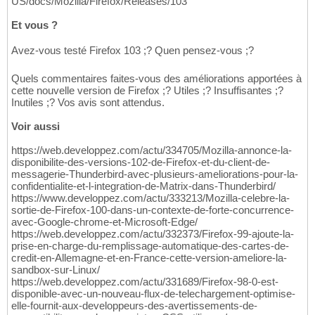
US/docs/Mozilla/Firefox/Releases/103
Et vous ?
Avez-vous testé Firefox 103 ;? Quen pensez-vous ;?
Quels commentaires faites-vous des améliorations apportées à
cette nouvelle version de Firefox ;? Utiles ;? Insuffisantes ;?
Inutiles ;? Vos avis sont attendus.
Voir aussi
https://web.developpez.com/actu/334705/Mozilla-annonce-la-
disponibilite-des-versions-102-de-Firefox-et-du-client-de-
messagerie-Thunderbird-avec-plusieurs-ameliorations-pour-la-
confidentialite-et-l-integration-de-Matrix-dans-Thunderbird/
https://www.developpez.com/actu/333213/Mozilla-celebre-la-
sortie-de-Firefox-100-dans-un-contexte-de-forte-concurrence-
avec-Google-chrome-et-Microsoft-Edge/
https://web.developpez.com/actu/332373/Firefox-99-ajoute-la-
prise-en-charge-du-remplissage-automatique-des-cartes-de-
credit-en-Allemagne-et-en-France-cette-version-ameliore-la-
sandbox-sur-Linux/
https://web.developpez.com/actu/331689/Firefox-98-0-est-
disponible-avec-un-nouveau-flux-de-telechargement-optimise-
elle-fournit-aux-developpeurs-des-avertissements-de-