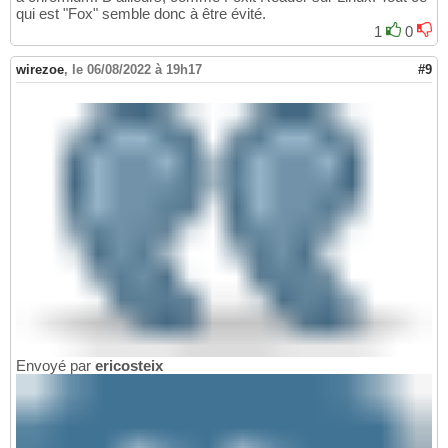
qui est "Fox" semble donc à être évité.
1
0
wirezoe
,
le 06/08/2022 à 19h17
#9
Envoyé par
ericosteix