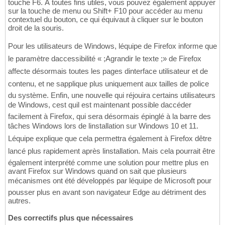
touche F6. À toutes fins utiles, vous pouvez également appuyer
sur la touche de menu ou Shift+ F10 pour accéder au menu
contextuel du bouton, ce qui équivaut à cliquer sur le bouton
droit de la souris.
Pour les utilisateurs de Windows, léquipe de Firefox informe que
le paramètre daccessibilité « ;Agrandir le texte ;» de Firefox
affecte désormais toutes les pages dinterface utilisateur et de
contenu, et ne sapplique plus uniquement aux tailles de police
du système. Enfin, une nouvelle qui réjouira certains utilisateurs
de Windows, cest quil est maintenant possible daccéder
facilement à Firefox, qui sera désormais épinglé à la barre des
tâches Windows lors de linstallation sur Windows 10 et 11.
Léquipe explique que cela permettra également à Firefox dêtre
lancé plus rapidement après linstallation. Mais cela pourrait être
également interprété comme une solution pour mettre plus en
avant Firefox sur Windows quand on sait que plusieurs
mécanismes ont été développés par léquipe de Microsoft pour
pousser plus en avant son navigateur Edge au détriment des
autres.
Des correctifs plus que nécessaires