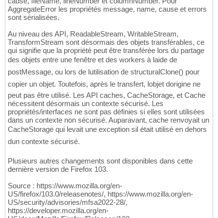
cause, fileName, lineNumber et columnNumber. Pour
AggregateError les propriétés message, name, cause et errors
sont sérialisées.
Au niveau des API, ReadableStream, WritableStream,
TransformStream sont désormais des objets transférables, ce
qui signifie que la propriété peut être transférée lors du partage
des objets entre une fenêtre et des workers à laide de
postMessage, ou lors de lutilisation de structuralClone() pour
copier un objet. Toutefois, après le transfert, lobjet dorigine ne
peut pas être utilisé. Les API caches, CacheStorage, et Cache
nécessitent désormais un contexte sécurisé. Les
propriétés/interfaces ne sont pas définies si elles sont utilisées
dans un contexte non sécurisé. Auparavant, cache renvoyait un
CacheStorage qui levait une exception sil était utilisé en dehors
dun contexte sécurisé.
Plusieurs autres changements sont disponibles dans cette
dernière version de Firefox 103.
Source : https://www.mozilla.org/en-
US/firefox/103.0/releasenotes/, https://www.mozilla.org/en-
US/security/advisories/mfsa2022-28/,
https://developer.mozilla.org/en-