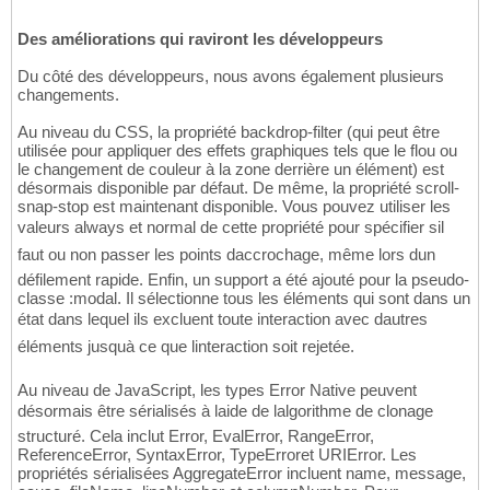
Des améliorations qui raviront les développeurs
Du côté des développeurs, nous avons également plusieurs
changements.
Au niveau du CSS, la propriété backdrop-filter (qui peut être
utilisée pour appliquer des effets graphiques tels que le flou ou
le changement de couleur à la zone derrière un élément) est
désormais disponible par défaut. De même, la propriété scroll-
snap-stop est maintenant disponible. Vous pouvez utiliser les
valeurs always et normal de cette propriété pour spécifier sil
faut ou non passer les points daccrochage, même lors dun
défilement rapide. Enfin, un support a été ajouté pour la pseudo-
classe :modal. Il sélectionne tous les éléments qui sont dans un
état dans lequel ils excluent toute interaction avec dautres
éléments jusquà ce que linteraction soit rejetée.
Au niveau de JavaScript, les types Error Native peuvent
désormais être sérialisés à laide de lalgorithme de clonage
structuré. Cela inclut Error, EvalError, RangeError,
ReferenceError, SyntaxError, TypeErroret URIError. Les
propriétés sérialisées AggregateError incluent name, message,