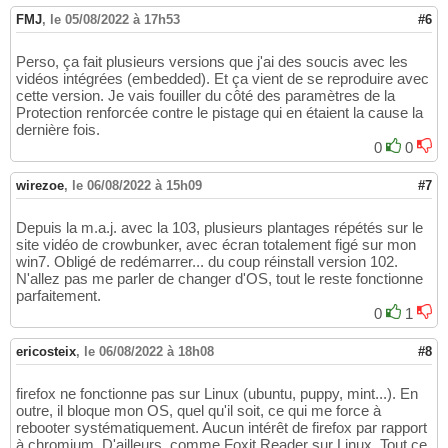
FMJ
,
le 05/08/2022 à 17h53
#6
Perso, ça fait plusieurs versions que j'ai des soucis avec les
vidéos intégrées (embedded). Et ça vient de se reproduire avec
cette version. Je vais fouiller du côté des paramètres de la
Protection renforcée contre le pistage qui en étaient la cause la
dernière fois.
0
0
wirezoe
,
le 06/08/2022 à 15h09
#7
Depuis la m.a.j. avec la 103, plusieurs plantages répétés sur le
site vidéo de crowbunker, avec écran totalement figé sur mon
win7. Obligé de redémarrer... du coup réinstall version 102.
N'allez pas me parler de changer d'OS, tout le reste fonctionne
parfaitement.
0
1
ericosteix
,
le 06/08/2022 à 18h08
#8
firefox ne fonctionne pas sur Linux (ubuntu, puppy, mint...). En
outre, il bloque mon OS, quel qu'il soit, ce qui me force à
rebooter systématiquement. Aucun intérêt de firefox par rapport
à chromium. D'ailleurs, comme Foxit Reader sur Linux. Tout ce