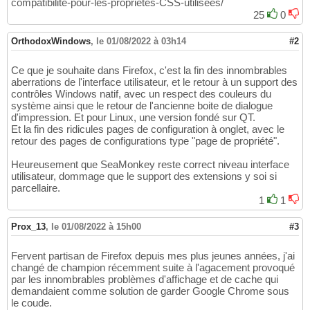
compatibilite-pour-les-proprietes-CSS-utilisees/
25
0
OrthodoxWindows
,
le 01/08/2022 à 03h14
#2
Ce que je souhaite dans Firefox, c'est la fin des innombrables
aberrations de l'interface utilisateur, et le retour à un support des
contrôles Windows natif, avec un respect des couleurs du
système ainsi que le retour de l'ancienne boite de dialogue
d'impression. Et pour Linux, une version fondé sur QT.
Et la fin des ridicules pages de configuration à onglet, avec le
retour des pages de configurations type "page de propriété".
Heureusement que SeaMonkey reste correct niveau interface
utilisateur, dommage que le support des extensions y soi si
parcellaire.
1
1
Prox_13
,
le 01/08/2022 à 15h00
#3
Fervent partisan de Firefox depuis mes plus jeunes années, j'ai
changé de champion récemment suite à l'agacement provoqué
par les innombrables problèmes d'affichage et de cache qui
demandaient comme solution de garder Google Chrome sous
le coude.