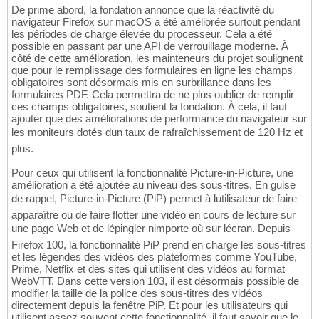
De prime abord, la fondation annonce que la réactivité du
navigateur Firefox sur macOS a été améliorée surtout pendant
les périodes de charge élevée du processeur. Cela a été
possible en passant par une API de verrouillage moderne. À
côté de cette amélioration, les mainteneurs du projet soulignent
que pour le remplissage des formulaires en ligne les champs
obligatoires sont désormais mis en surbrillance dans les
formulaires PDF. Cela permettra de ne plus oublier de remplir
ces champs obligatoires, soutient la fondation. À cela, il faut
ajouter que des améliorations de performance du navigateur sur
les moniteurs dotés dun taux de rafraîchissement de 120 Hz et
plus.
Pour ceux qui utilisent la fonctionnalité Picture-in-Picture, une
amélioration a été ajoutée au niveau des sous-titres. En guise
de rappel, Picture-in-Picture (PiP) permet à lutilisateur de faire
apparaître ou de faire flotter une vidéo en cours de lecture sur
une page Web et de lépingler nimporte où sur lécran. Depuis
Firefox 100, la fonctionnalité PiP prend en charge les sous-titres
et les légendes des vidéos des plateformes comme YouTube,
Prime, Netflix et des sites qui utilisent des vidéos au format
WebVTT. Dans cette version 103, il est désormais possible de
modifier la taille de la police des sous-titres des vidéos
directement depuis la fenêtre PiP. Et pour les utilisateurs qui
utilisent assez souvent cette fonctionnalité, il faut savoir que le