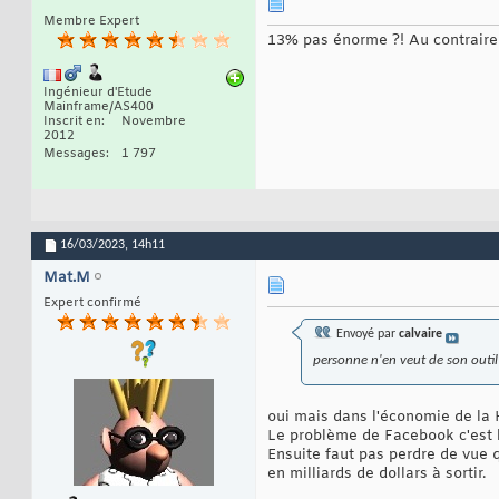
Membre Expert
13% pas énorme ?! Au contraire 
Ingénieur d'Etude
Mainframe/AS400
Inscrit en
Novembre
2012
Messages
1 797
16/03/2023,
14h11
Mat.M
Expert confirmé
Envoyé par
calvaire
personne n'en veut de son outil
oui mais dans l'économie de la H
Le problème de Facebook c'est la
Ensuite faut pas perdre de vue 
en milliards de dollars à sortir.