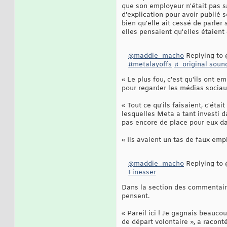
que son employeur n'était pas sa
d'explication pour avoir publié s
bien qu'elle ait cessé de parler
elles pensaient qu'elles étaient 
@maddie_macho
Replying to 
#metalayoffs
♬ original soun
« Le plus fou, c'est qu'ils ont e
pour regarder les médias sociaux
« Tout ce qu'ils faisaient, c'ét
lesquelles Meta a tant investi da
pas encore de place pour eux dan
« Ils avaient un tas de faux emp
@maddie_macho
Replying to
Finesser
Dans la section des commentaires
pensent.
« Pareil ici ! Je gagnais beauc
de départ volontaire », a raconté