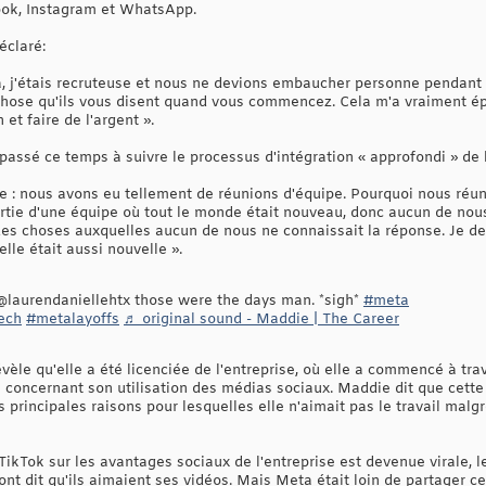
ook, Instagram et WhatsApp.
éclaré:
a, j'étais recruteuse et nous ne devions embaucher personne pendant 
hose qu'ils vous disent quand vous commencez. Cela m'a vraiment épou
 et faire de l'argent ».
passé ce temps à suivre le processus d'intégration « approfondi » de l
folle : nous avons eu tellement de réunions d'équipe. Pourquoi nous 
partie d'une équipe où tout le monde était nouveau, donc aucun de nou
es choses auxquelles aucun de nous ne connaissait la réponse. Je d
elle était aussi nouvelle ».
@laurendaniellehtx those were the days man. *sigh*
#meta
ech
#metalayoffs
♬ original sound - Maddie | The Career
vèle qu'elle a été licenciée de l'entreprise, où elle a commencé à tr
concernant son utilisation des médias sociaux. Maddie dit que cette s
 principales raisons pour lesquelles elle n'aimait pas le travail malgr
ikTok sur les avantages sociaux de l'entreprise est devenue virale, l
i ont dit qu'ils aimaient ses vidéos. Mais Meta était loin de partager 