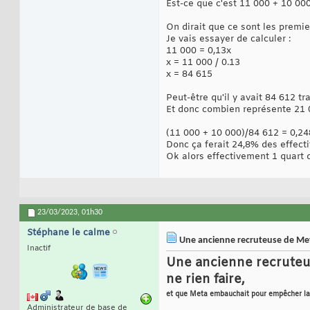
Est-ce que c'est 11 000 + 10 000
On dirait que ce sont les premie
Je vais essayer de calculer :
11 000 = 0,13x
x = 11 000 / 0.13
x = 84 615
Peut-être qu'il y avait 84 612 tr
Et donc combien représente 21 
(11 000 + 10 000)/84 612 = 0,24
Donc ça ferait 24,8% des effecti
Ok alors effectivement 1 quart
23/03/2023,
01h30
Stéphane le calme
Une ancienne recruteuse de Meta/
Inactif
Une ancienne recruteus
ne rien faire,
et que Meta embauchait pour empêcher la 
Administrateur de base de