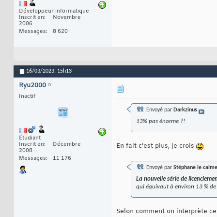
Développeur informatique
Inscrit en
Novembre
2006
Messages
8 620
16/03/2023,
15h13
Ryu2000
Inactif
Envoyé par
Darkzinus
13% pas énorme ?!
Étudiant
Inscrit en
Décembre
En fait c'est plus, je crois
2008
Messages
11 176
Envoyé par
Stéphane le calm
La nouvelle série de licencieme
qui équivaut à environ 13 % de l
Selon comment on interprète ce