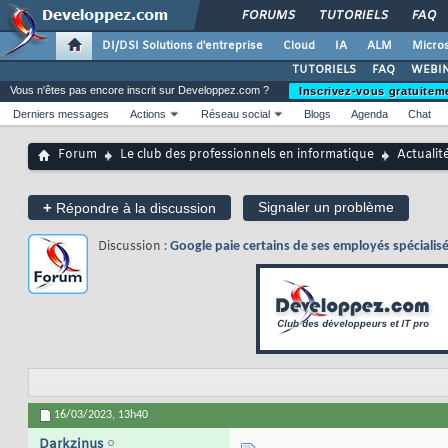
FORUMS
TUTORIELS
FAQ
DI/DSI Solutions d'entreprise
Cloud
IA
ALM
Micros
TUTORIELS
FAQ
WEBIN
Vous n'êtes pas encore inscrit sur Developpez.com ?
Inscrivez-vous gratuitem
Derniers messages
Actions
Réseau social
Blogs
Agenda
Chat
Forum
Le club des professionnels en informatique
Actualit
+
Signaler un problème
Répondre à la discussion
Discussion :
Google paie certains de ses employés spécialisé
16/03/2023,
13h40
Darkzinus