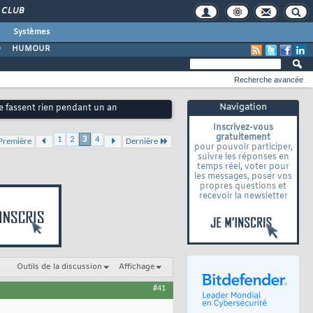
CLUB
Systèmes
O
HUMOUR
Recherche avancée
Navigation
ne fassent rien pendant un an
Inscrivez-vous
gratuitement
1
2
3
4
Première
Dernière
pour pouvoir participer,
suivre les réponses en
temps réel, voter pour
les messages, poser vos
propres questions et
recevoir la newsletter
Outils de la discussion
Affichage
#41