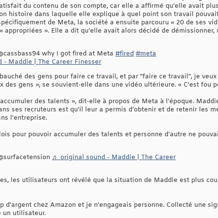
tisfait du contenu de son compte, car elle a affirmé qu'elle avait p
on histoire dans laquelle elle explique à quel point son travail pouvait 
 spécifiquement de Meta, la société a ensuite parcouru « 20 de ses vi
« appropriées ». Elle a dit qu'elle avait alors décidé de démissionner, 
@cassbass94 why I got fired at Meta
#fired
#meta
d - Maddie | The Career Finesser
mbauché des gens pour faire ce travail, et par "faire ce travail", je ve
 des gens », se souvient-elle dans une vidéo ultérieure. « C'est fou p
ait accumuler des talents », dit-elle à propos de Meta à l'époque. Mad
ns ses recruteurs est qu'il leur a permis d'obtenir et de retenir les m
s l'entreprise.
lois pour pouvoir accumuler des talents et personne d'autre ne pouvait
 @surfacetension
♬ original sound - Maddie | The Career
, les utilisateurs ont révélé que la situation de Maddie est plus cou
oup d'argent chez Amazon et je n'engageais personne. Collecté une si
 un utilisateur.