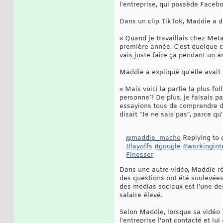
l'entreprise, qui possède Faceb
Dans un clip TikTok, Maddie a d
« Quand je travaillais chez Met
première année. C'est quelque c
vais juste faire ça pendant un an
Maddie a expliqué qu'elle avait 
« Mais voici la partie la plus 
personne*! De plus, je faisais 
essayions tous de comprendre d
disait "Je ne sais pas", parce qu'
@maddie_macho
Replying to 
#layoffs
#google
#workingint
Finesser
Dans une autre vidéo, Maddie ré
des questions ont été soulevées 
des médias sociaux est l'une des
salaire élevé.
Selon Maddie, lorsque sa vidéo T
l'entreprise l'ont contacté et lu