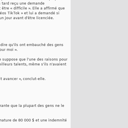
lus tard reçu une demande
être « difficile ». Elle a affirmé que
déos TikTok » et lui a demandé si
un jour avant d'être licenciée.
ux dire qu'ils ont embauché des gens
our moi ».
die suppose que l'une des raisons pour
eilleurs talents, même s'ils n'avaient
 avancer », conclut-elle.
rante que la plupart des gens ne le
gnature de 80 000 $ et une indemnité