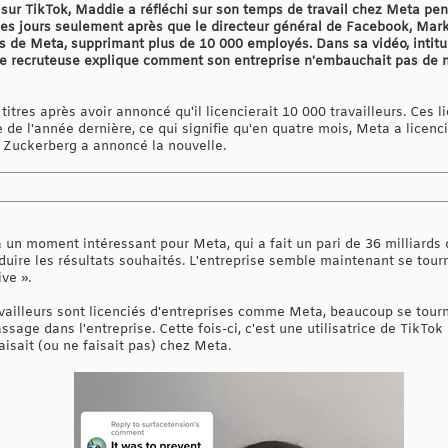
sur TikTok, Maddie a réfléchi sur son temps de travail chez Meta p
es jours seulement après que le directeur général de Facebook, Mar
s de Meta, supprimant plus de 10 000 employés. Dans sa vidéo, intitu
nne recruteuse explique comment son entreprise n'embauchait pas de n
titres après avoir annoncé qu'il licencierait 10 000 travailleurs. Ces
e l'année dernière, ce qui signifie qu'en quatre mois, Meta a licencié
 Zuckerberg a annoncé la nouvelle.
un moment intéressant pour Meta, qui a fait un pari de 36 milliards d
oduire les résultats souhaités. L'entreprise semble maintenant se tou
ive ».
availleurs sont licenciés d'entreprises comme Meta, beaucoup se tour
ssage dans l'entreprise. Cette fois-ci, c'est une utilisatrice de TikTo
aisait (ou ne faisait pas) chez Meta.