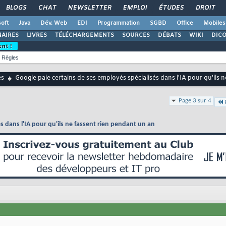
BLOGS
CHAT
NEWSLETTER
EMPLOI
ÉTUDES
DROIT
oft
Java
Dév. Web
EDI
Programmation
SGBD
Office
Mobiles
AIRES
LIVRES
TÉLÉCHARGEMENTS
SOURCES
DÉBATS
WIKI
DIC
ent !
Règles
és
Google paie certains de ses employés spécialisés dans l'IA pour qu'ils 
Page 3 sur 4
s dans l'IA pour qu'ils ne fassent rien pendant un an