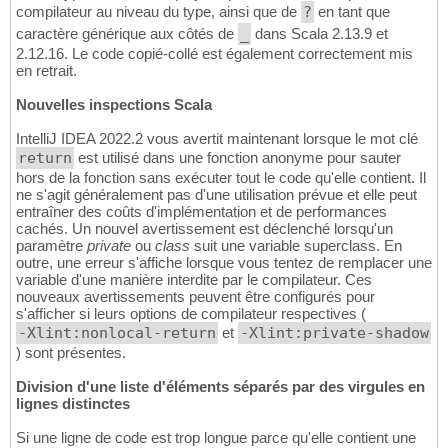
compilateur au niveau du type, ainsi que de
?
en tant que
caractère générique aux côtés de
_
dans Scala 2.13.9 et
2.12.16. Le code copié-collé est également correctement mis
en retrait.
Nouvelles inspections Scala
IntelliJ IDEA 2022.2 vous avertit maintenant lorsque le mot clé
return
est utilisé dans une fonction anonyme pour sauter
hors de la fonction sans exécuter tout le code qu'elle contient. Il
ne s'agit généralement pas d'une utilisation prévue et elle peut
entraîner des coûts d'implémentation et de performances
cachés. Un nouvel avertissement est déclenché lorsqu'un
paramètre
private
ou
class
suit une variable superclass. En
outre, une erreur s'affiche lorsque vous tentez de remplacer une
variable d'une manière interdite par le compilateur. Ces
nouveaux avertissements peuvent être configurés pour
s'afficher si leurs options de compilateur respectives (
-Xlint:nonlocal-return
et
-Xlint:private-shadow
) sont présentes.
Division d'une liste d'éléments séparés par des virgules en
lignes distinctes
Si une ligne de code est trop longue parce qu'elle contient une