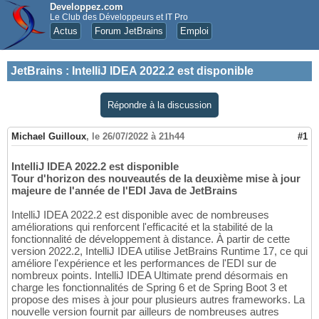
Developpez.com
Le Club des Développeurs et IT Pro
Actus
Forum JetBrains
Emploi
JetBrains
:
IntelliJ IDEA 2022.2 est disponible
Répondre à la discussion
Michael Guilloux
,
le 26/07/2022 à 21h44
#1
IntelliJ IDEA 2022.2 est disponible
Tour d'horizon des nouveautés de la deuxième mise à jour
majeure de l'année de l'EDI Java de JetBrains
IntelliJ IDEA 2022.2 est disponible avec de nombreuses
améliorations qui renforcent l'efficacité et la stabilité de la
fonctionnalité de développement à distance. À partir de cette
version 2022.2, IntelliJ IDEA utilise JetBrains Runtime 17, ce qui
améliore l'expérience et les performances de l'EDI sur de
nombreux points. IntelliJ IDEA Ultimate prend désormais en
charge les fonctionnalités de Spring 6 et de Spring Boot 3 et
propose des mises à jour pour plusieurs autres frameworks. La
nouvelle version fournit par ailleurs de nombreuses autres