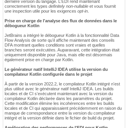
dernière version du langage. L'EDI rend maintenant
correctement les types
definitely non-nullable
et vous fournit
une inspection utile pour les exigences
opt-in
.
Prise en charge de l'analyse des flux de données dans le
débogueur Kotlin
JetBrains a intégré le débogueur Kotlin à la fonctionnalité Data
Flow Analysis de sorte qu'il affiche maintenant des conseils
DFA montrant quelles conditions sont vraies et quelles
branches seront exécutées. Auparavant, cette intégration était
uniquement disponible pour Java, mais elle est désormais
également prise en charge par Kotlin.
Le générateur natif IntelliJ IDEA utilise la version du
compilateur Kotlin configurée dans le projet
À partir de la version 2022.2, le compilateur Kotlin intégré n'est
plus utilisé avec le générateur natif IntelliJ IDEA. Les builds
locales et de CI s'exécutent maintenant avec la version du
compilateur Kotlin déclarée dans les paramètres du projet.
Cette modification élimine les incohérences entre les builds
locales et de CI qui apparaissaient précédemment en raison du
manque de correspondance entre la version du compilateur
intégré et la version définie dans le fichier de build du projet.
Amélioration des performances de l'EDI pour Kotlin