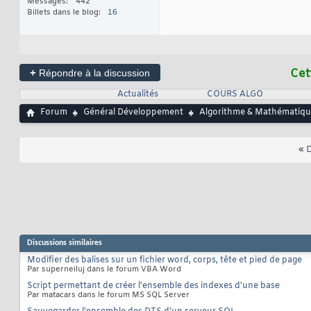
Messages
442
Billets dans le blog
16
+
Cet
Répondre à la discussion
Actualités
COURS ALGO
Forum
Général Développement
Algorithme & Mathématiqu
«
D
Discussions similaires
Modifier des balises sur un fichier word, corps, tête et pied de page
Par superneiluj dans le forum VBA Word
Script permettant de créer l'ensemble des indexes d'une base
Par matacars dans le forum MS SQL Server