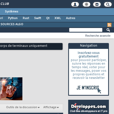
CLUB
Systèmes
rl
Python
Rust
Swift
Qt
XML
Autres
SOURCES ALGO
Recherche avancée
Navigation
corps de terminaux uniquement
Inscrivez-vous
gratuitement
pour pouvoir participer,
suivre les réponses en
temps réel, voter pour
les messages, poser vos
propres questions et
recevoir la newsletter
Outils de la discussion
Affichage