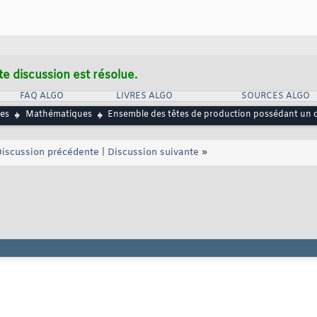
te discussion est résolue.
FAQ ALGO
LIVRES ALGO
SOURCES ALGO
es
Mathématiques
Ensemble des têtes de production possédant un 
iscussion précédente
|
Discussion suivante
»