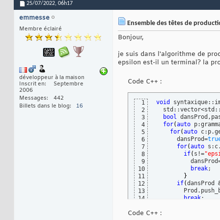
25/07/2022,
06h17
emmesse
Ensemble des têtes de product
Membre éclairé
Bonjour,
je suis dans l'algorithme de prod
epsilon est-il un terminal? la pr
développeur à la maison
Code C++ :
Inscrit en
Septembre
2006
Messages
442
void
 syntaxique::i
1
Billets dans le blog
16
  std::vector<std::
2
bool
 dansProd,pas
3
for
(
auto
 p:gramm
4
for
(
auto
 c:p.g
5
      dansProd=
tru
6
for
(
auto
 s:c
7
if
(
s!=
"eps
8
	  dansProd
9
break
;

10
}
11
if
(
dansProd 
12
	Prod.push_
13
break
;

14
}
15
Code C++ :
}
16