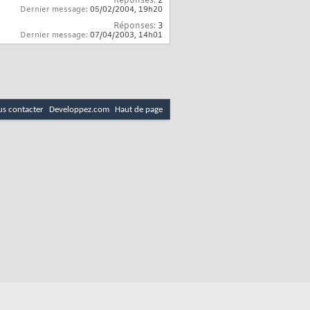
Réponses:
2
Dernier message:
05/02/2004,
19h20
Réponses:
3
Dernier message:
07/04/2003,
14h01
s contacter
Developpez.com
Haut de page