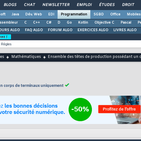
BLOGS
CHAT
NEWSLETTER
EMPLOI
ÉTUDES
DROIT
oft
Java
Dév. Web
EDI
Programmation
SGBD
Office
Mobiles
ssembleur
C
C++
C#
D
Go
Kotlin
Objective C
Pascal
Pe
OURS ALGO
FAQ ALGO
FORUM ALGO
EXERCICES ALGO
LIVRES ALGO
ent !
Règles
es
Mathématiques
Ensemble des têtes de production possédant un 
un corps de terminaux uniquement