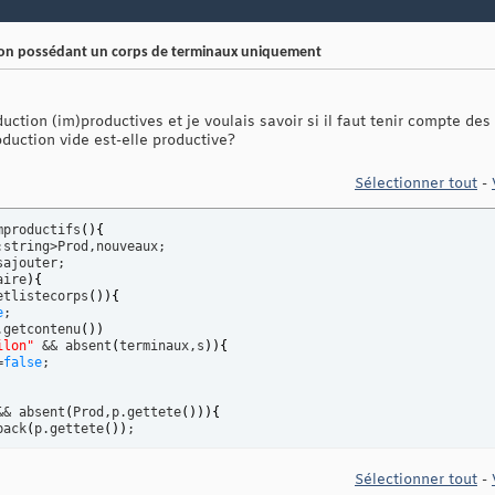
ion possédant un corps de terminaux uniquement
uction (im)productives et je voulais savoir si il faut tenir compte des
oduction vide est-elle productive?
Sélectionner tout
-
mproductifs
(
)
{
string>Prod,nouveaux;

ajouter;

aire
)
{
etlistecorps
(
)
)
{
e
;

.getcontenu
(
)
)
ilon"
 && absent
(
terminaux,s
)
)
{
=
false
;

&& absent
(
Prod,p.gettete
(
)
)
)
{
back
(
p.gettete
(
)
)
;

Sélectionner tout
-