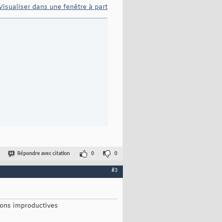
Visualiser dans une fenêtre à part
Répondre avec citation
0
0
#3
tions improductives