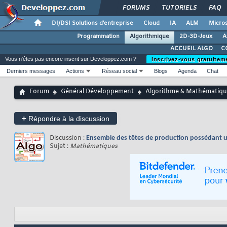
FORUMS
TUTORIELS
FAQ
DI/DSI Solutions d'entreprise
Cloud
IA
ALM
Micros
Programmation
Algorithmique
2D-3D-Jeux
A
ACCUEIL ALGO
C
Vous n'êtes pas encore inscrit sur Developpez.com ?
Inscrivez-vous gratuitem
Derniers messages
Actions
Réseau social
Blogs
Agenda
Chat
Forum
Général Développement
Algorithme & Mathématiqu
+
Répondre à la discussion
Discussion :
Ensemble des têtes de production possédant 
Sujet :
Mathématiques