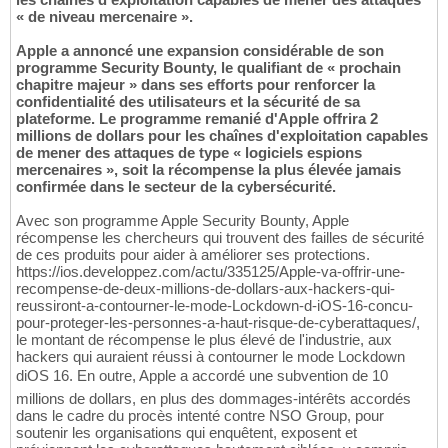
« de niveau mercenaire ».
Apple a annoncé une expansion considérable de son
programme Security Bounty, le qualifiant de « prochain
chapitre majeur » dans ses efforts pour renforcer la
confidentialité des utilisateurs et la sécurité de sa
plateforme. Le programme remanié d'Apple offrira 2
millions de dollars pour les chaînes d'exploitation capables
de mener des attaques de type « logiciels espions
mercenaires », soit la récompense la plus élevée jamais
confirmée dans le secteur de la cybersécurité.
Avec son programme Apple Security Bounty, Apple
récompense les chercheurs qui trouvent des failles de sécurité
de ces produits pour aider à améliorer ses protections.
https://ios.developpez.com/actu/335125/Apple-va-offrir-une-
recompense-de-deux-millions-de-dollars-aux-hackers-qui-
reussiront-a-contourner-le-mode-Lockdown-d-iOS-16-concu-
pour-proteger-les-personnes-a-haut-risque-de-cyberattaques/,
le montant de récompense le plus élevé de l'industrie, aux
hackers qui auraient réussi à contourner le mode Lockdown
diOS 16. En outre, Apple a accordé une subvention de 10
millions de dollars, en plus des dommages-intérêts accordés
dans le cadre du procès intenté contre NSO Group, pour
soutenir les organisations qui enquêtent, exposent et