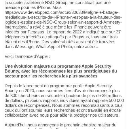
la société israélienne NSO Group, ne constituait pas une
menace pour les iPhone. Mais
https://www.developpez.com/actu/330633/Malgre-le-battage-
mediatique-la-securite-de-l-iPhone-n-est-pas-a-la-hauteur-des-
logiciels-espions-de-NSO-Group-selon-un-rapport-d-Amnesty-
International/ a révélé que même les iPhone peuvent être
infectés par Pegasus. Le rapport de 2022 a indiqué que sur 37
téléphones infectés ou attaqués par Pegasus, tous sauf trois
étaient des iPhone. Des vulnérabilités auraient été trouvées
dans iMessage, WhatsApp et Photo, entre autres.
Voici l'annonce d'Apple :
Une évolution majeure du programme Apple Security
Bounty, avec les récompenses les plus prestigieuses du
secteur pour les recherches les plus avancées
Depuis le lancement du programme public Apple Security
Bounty en 2020, nous sommes fiers d'avoir récompensé plus
de 800 chercheurs en sécurité à hauteur de plus de 35 millions
de dollars, plusieurs rapports individuels ayant rapporté 500 000
dollars de récompenses. Nous sommes reconnaissants à tous
ceux qui ont soumis leurs recherches et ont travaillé en étroite
collaboration avec nous pour aider à protéger nos utilisateurs.
Aujourd'hui, nous annonçons le prochain chapitre majeur du