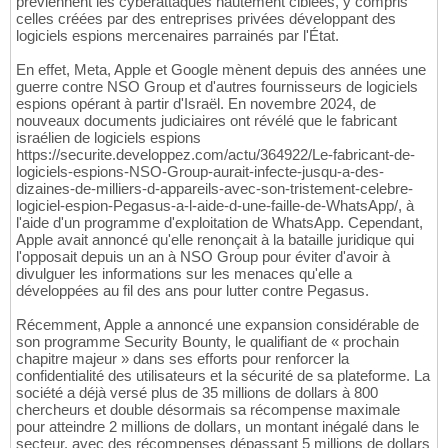
préviennent les cyberattaques hautement ciblées, y compris
celles créées par des entreprises privées développant des
logiciels espions mercenaires parrainés par l'État.
En effet, Meta, Apple et Google mènent depuis des années une
guerre contre NSO Group et d'autres fournisseurs de logiciels
espions opérant à partir d'Israël. En novembre 2024, de
nouveaux documents judiciaires ont révélé que le fabricant
israélien de logiciels espions
https://securite.developpez.com/actu/364922/Le-fabricant-de-
logiciels-espions-NSO-Group-aurait-infecte-jusqu-a-des-
dizaines-de-milliers-d-appareils-avec-son-tristement-celebre-
logiciel-espion-Pegasus-a-l-aide-d-une-faille-de-WhatsApp/, à
l'aide d'un programme d'exploitation de WhatsApp. Cependant,
Apple avait annoncé qu'elle renonçait à la bataille juridique qui
l'opposait depuis un an à NSO Group pour éviter d'avoir à
divulguer les informations sur les menaces qu'elle a
développées au fil des ans pour lutter contre Pegasus.
Récemment, Apple a annoncé une expansion considérable de
son programme Security Bounty, le qualifiant de « prochain
chapitre majeur » dans ses efforts pour renforcer la
confidentialité des utilisateurs et la sécurité de sa plateforme. La
société a déjà versé plus de 35 millions de dollars à 800
chercheurs et double désormais sa récompense maximale
pour atteindre 2 millions de dollars, un montant inégalé dans le
secteur, avec des récompenses dépassant 5 millions de dollars