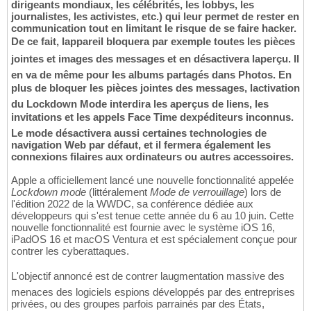
dirigeants mondiaux, les célébrités, les lobbys, les
journalistes, les activistes, etc.) qui leur permet de rester en
communication tout en limitant le risque de se faire hacker.
De ce fait, lappareil bloquera par exemple toutes les pièces
jointes et images des messages et en désactivera laperçu. Il
en va de même pour les albums partagés dans Photos. En
plus de bloquer les pièces jointes des messages, lactivation
du Lockdown Mode interdira les aperçus de liens, les
invitations et les appels Face Time dexpéditeurs inconnus.
Le mode désactivera aussi certaines technologies de
navigation Web par défaut, et il fermera également les
connexions filaires aux ordinateurs ou autres accessoires.
Apple a officiellement lancé une nouvelle fonctionnalité appelée
Lockdown mode
(littéralement
Mode de verrouillage
) lors de
l'édition 2022 de la WWDC, sa conférence dédiée aux
développeurs qui s'est tenue cette année du 6 au 10 juin. Cette
nouvelle fonctionnalité est fournie avec le système iOS 16,
iPadOS 16 et macOS Ventura et est spécialement conçue pour
contrer les cyberattaques.
L'objectif annoncé est de contrer laugmentation massive des
menaces des logiciels espions développés par des entreprises
privées, ou des groupes parfois parrainés par des États,