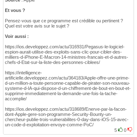
Et vous ?
Pensez-vous que ce programme est crédible ou pertinent ?
Quel est votre avis sur le sujet ?
Voir aussi :
https://ios.developpez.com/actu/316931/Pegasus-le-logiciel-
espion-aurait-utilise-des-exploits-sans-clic-pour-cibler-des-
milliers-d-iPhone-E-Macron-14-ministres-francais-et-d-autres-
chefs-d-Etat-sur-la-liste-des-personnes-ciblees/
https://intelligence-
artificielle.developpez.com/actu/364183/Apple-offre-une-prime-
d-un-million-a-toute-personne-capable-de-pirater-son-nouveau-
systeme-d-IA-qui-dispose-d-un-chiffrement-de-bout-en-bout-et-
supprime-immediatement-la-demande-une-fois-la-tache-
accomplie/
https://ios.developpez.com/actu/318689/Enerve-par-la-facon-
dont-Apple-gere-son-programme-Security-Bounty-un-
chercheur-publie-trois-vulnerabilites-0-day-dans-iOS-15-avec-
un-code-d-exploitation-envoye-comme-PoC/
5
0