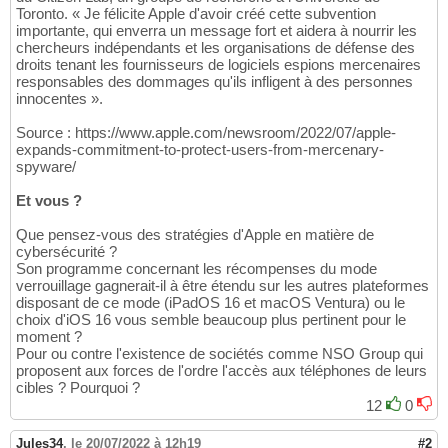
Toronto. « Je félicite Apple d'avoir créé cette subvention
importante, qui enverra un message fort et aidera à nourrir les
chercheurs indépendants et les organisations de défense des
droits tenant les fournisseurs de logiciels espions mercenaires
responsables des dommages qu'ils infligent à des personnes
innocentes ».
Source : https://www.apple.com/newsroom/2022/07/apple-
expands-commitment-to-protect-users-from-mercenary-
spyware/
Et vous ?
Que pensez-vous des stratégies d'Apple en matière de
cybersécurité ?
Son programme concernant les récompenses du mode
verrouillage gagnerait-il à être étendu sur les autres plateformes
disposant de ce mode (iPadOS 16 et macOS Ventura) ou le
choix d'iOS 16 vous semble beaucoup plus pertinent pour le
moment ?
Pour ou contre l'existence de sociétés comme NSO Group qui
proposent aux forces de l'ordre l'accès aux téléphones de leurs
cibles ? Pourquoi ?
12
0
Jules34
,
le 20/07/2022 à 12h19
#2