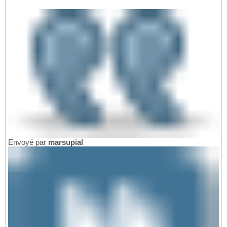
Envoyé par
marsupial