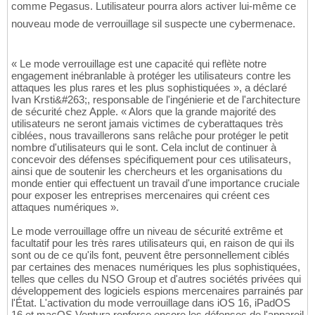
comme Pegasus. Lutilisateur pourra alors activer lui-même ce
nouveau mode de verrouillage sil suspecte une cybermenace.
« Le mode verrouillage est une capacité qui reflète notre
engagement inébranlable à protéger les utilisateurs contre les
attaques les plus rares et les plus sophistiquées », a déclaré
Ivan Krsti&#263;, responsable de l'ingénierie et de l'architecture
de sécurité chez Apple. « Alors que la grande majorité des
utilisateurs ne seront jamais victimes de cyberattaques très
ciblées, nous travaillerons sans relâche pour protéger le petit
nombre d'utilisateurs qui le sont. Cela inclut de continuer à
concevoir des défenses spécifiquement pour ces utilisateurs,
ainsi que de soutenir les chercheurs et les organisations du
monde entier qui effectuent un travail d'une importance cruciale
pour exposer les entreprises mercenaires qui créent ces
attaques numériques ».
Le mode verrouillage offre un niveau de sécurité extrême et
facultatif pour les très rares utilisateurs qui, en raison de qui ils
sont ou de ce qu'ils font, peuvent être personnellement ciblés
par certaines des menaces numériques les plus sophistiquées,
telles que celles du NSO Group et d'autres sociétés privées qui
développement des logiciels espions mercenaires parrainés par
l'État. L'activation du mode verrouillage dans iOS 16, iPadOS
16 et macOS Ventura renforce encore les défenses de l'appareil