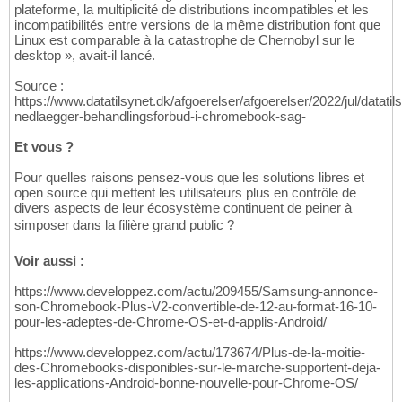
plateforme, la multiplicité de distributions incompatibles et les
incompatibilités entre versions de la même distribution font que
Linux est comparable à la catastrophe de Chernobyl sur le
desktop », avait-il lancé.
Source :
https://www.datatilsynet.dk/afgoerelser/afgoerelser/2022/jul/datatil
nedlaegger-behandlingsforbud-i-chromebook-sag-
Et vous ?
Pour quelles raisons pensez-vous que les solutions libres et
open source qui mettent les utilisateurs plus en contrôle de
divers aspects de leur écosystème continuent de peiner à
simposer dans la filière grand public ?
Voir aussi :
https://www.developpez.com/actu/209455/Samsung-annonce-
son-Chromebook-Plus-V2-convertible-de-12-au-format-16-10-
pour-les-adeptes-de-Chrome-OS-et-d-applis-Android/
https://www.developpez.com/actu/173674/Plus-de-la-moitie-
des-Chromebooks-disponibles-sur-le-marche-supportent-deja-
les-applications-Android-bonne-nouvelle-pour-Chrome-OS/