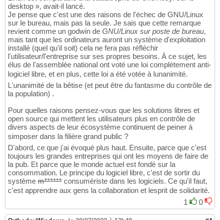
desktop », avait-il lancé.
Je pense que c'est une des raisons de l'échec de GNU/Linux
sur le bureau, mais pas la seule. Je sais que cette remarque
revient comme un godwin de
GNU/Linux sur poste de bureau
,
mais tant que les ordinateurs auront un système d'exploitation
installé (quel qu'il soit) cela ne fera pas réfléchir
l'utilisateur/l'entreprise sur ses propres besoins. À ce sujet, les
élus de l'assemblée national ont voté une loi complètement anti-
logiciel libre, et en plus, cette loi a été votée à lunanimité.
L'unanimité de la bêtise (et peut être du fantasme du contrôle de
la population) .
Pour quelles raisons pensez-vous que les solutions libres et
open source qui mettent les utilisateurs plus en contrôle de
divers aspects de leur écosystème continuent de peiner à
simposer dans la filière grand public ?
D'abord, ce que j'ai évoqué plus haut. Ensuite, parce que c'est
toujours les grandes entreprises qui ont les moyens de faire de
la pub. Et parce que le monde actuel est fondé sur la
consommation. Le principe du logiciel libre, c'est de sortir du
système
m******
consumériste dans les logiciels. Ce qu'il faut,
c'est apprendre aux gens la collaboration et lesprit de solidarité.
1
0