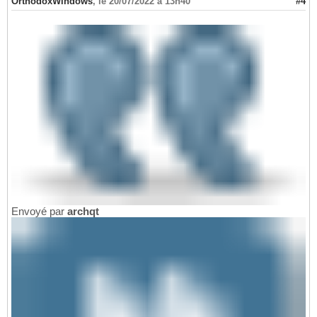
OrthodoxWindows
,
le 20/07/2022 à 13h40
#4
Envoyé par
archqt