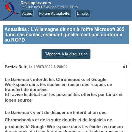
Developpez.com
Le Club des Développeurs et IT Pro
Actus
Forum Actualit�s
Emploi
Actualités
:
L'Allemagne dit non à l'offre Microsoft 365
dans ses écoles, estimant qu'elle n'est pas conforme
au RGPD
Répondre à la discussion
Patrick Ruiz
,
le 19/07/2022 à 20h02
#1
Le Danemark interdit les Chromebooks et Google
Workspace dans les écoles en raison des risques de
transfert de données
Et ravive le débat sur les possibilités offertes par Linux et
lopen source
Le Danemark vient de décider de linterdiction des
Chromebooks et de la suite doutils et de logiciels de
productivité Google Workspace dans les écoles en raison
des risques de transfert des données. Le tableau ravive le