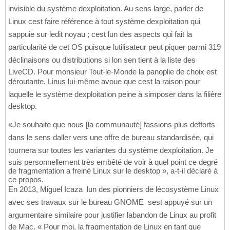
invisible du système dexploitation. Au sens large, parler de
Linux cest faire référence à tout système dexploitation qui
sappuie sur ledit noyau ; cest lun des aspects qui fait la
particularité de cet OS puisque lutilisateur peut piquer parmi 319
déclinaisons ou distributions si lon sen tient à la liste des
LiveCD. Pour monsieur Tout-le-Monde la panoplie de choix est
déroutante. Linus lui-même avoue que cest la raison pour
laquelle le système dexploitation peine à simposer dans la filière
desktop.
«Je souhaite que nous [la communauté] fassions plus defforts
dans le sens daller vers une offre de bureau standardisée, qui
tournera sur toutes les variantes du système dexploitation. Je
suis personnellement très embêté de voir à quel point ce degré
de fragmentation a freiné Linux sur le desktop », a-t-il déclaré à
ce propos.
En 2013, Miguel Icaza  lun des pionniers de lécosystème Linux
avec ses travaux sur le bureau GNOME  sest appuyé sur un
argumentaire similaire pour justifier labandon de Linux au profit
de Mac. « Pour moi, la fragmentation de Linux en tant que