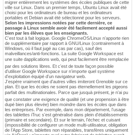
migrer entièrement les systèmes des écoles publiques de cette
ville sur Linux. Dans un premier temps, Ubuntu Linux avait été
choisi pour les ordinateurs de bureau et les ordinateurs
portables et Debian avait été sélectionné pour les serveurs.
Selon les impressions notées par cette dernière, ce
passage à Linux semble avoir été facilement accepté aussi
bien par les élèves que les enseignants.
C'est tout à fait logique. Google ChromeOS/Linux n'apporte rien
de supplémentaire par rapport à GNU/Linux (contrairement à
Windows, où il faut jugé au cas par cas), sauf des
malveillances/anti-fonctions. La suite Google Workspace est
une suite dapplications web, qui peut facilement être remplacée
par des solutions libres. Et c'est de toute façon possible
d'utiliser Google Workspace sur n'importe quel système
d'exploitation équipé d'un navigateur web.
J'espère vraiment que d'autres villes imiteront Grenoble sur ce
plan. Et que les écoles ne soient pas éternellement les pigeons
parfait des multinationales. Parce que jusquà présent, je n'ai pu
que constater une exigence de qualité (et une propension à être
dupé bien plus élevée) bien moindre dans les écoles que dans
les entreprises. Par exemple, dans mon département, l'usage
des tablettes iTruc s'est généralisé dans plein d'établissements
(primaire et secondaire). Et sur le terrain, l'échec et cuisant
(impossibilité de configurer un mode multi-utilisateur, obligation
de l'App Store, tablettes non réparables, transfères uniquement