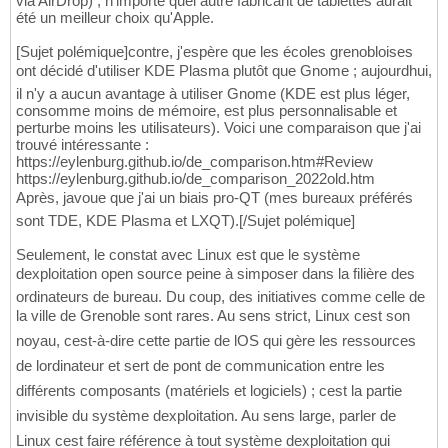
via AirDrop) ; n'importe quel autre fabricant de tablettes aurait
été un meilleur choix qu'Apple.
[Sujet polémique]contre, j'espère que les écoles grenobloises
ont décidé d'utiliser KDE Plasma plutôt que Gnome ; aujourdhui,
il n'y a aucun avantage à utiliser Gnome (KDE est plus léger,
consomme moins de mémoire, est plus personnalisable et
perturbe moins les utilisateurs). Voici une comparaison que j'ai
trouvé intéressante :
https://eylenburg.github.io/de_comparison.htm#Review
https://eylenburg.github.io/de_comparison_2022old.htm
Après, javoue que j'ai un biais pro-QT (mes bureaux préférés
sont TDE, KDE Plasma et LXQT).[/Sujet polémique]
Seulement, le constat avec Linux est que le système
dexploitation open source peine à simposer dans la filière des
ordinateurs de bureau. Du coup, des initiatives comme celle de
la ville de Grenoble sont rares. Au sens strict, Linux cest son
noyau, cest-à-dire cette partie de lOS qui gère les ressources
de lordinateur et sert de pont de communication entre les
différents composants (matériels et logiciels) ; cest la partie
invisible du système dexploitation. Au sens large, parler de
Linux cest faire référence à tout système dexploitation qui