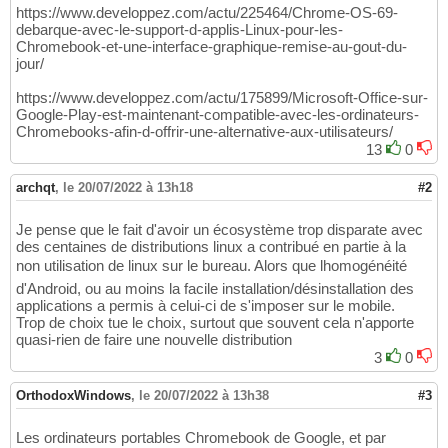
https://www.developpez.com/actu/225464/Chrome-OS-69-
debarque-avec-le-support-d-applis-Linux-pour-les-
Chromebook-et-une-interface-graphique-remise-au-gout-du-
jour/
https://www.developpez.com/actu/175899/Microsoft-Office-sur-
Google-Play-est-maintenant-compatible-avec-les-ordinateurs-
Chromebooks-afin-d-offrir-une-alternative-aux-utilisateurs/
13
0
archqt
,
le 20/07/2022 à 13h18
#2
Je pense que le fait d'avoir un écosystème trop disparate avec
des centaines de distributions linux a contribué en partie à la
non utilisation de linux sur le bureau. Alors que lhomogénéité
d'Android, ou au moins la facile installation/désinstallation des
applications a permis à celui-ci de s'imposer sur le mobile.
Trop de choix tue le choix, surtout que souvent cela n'apporte
quasi-rien de faire une nouvelle distribution
3
0
OrthodoxWindows
,
le 20/07/2022 à 13h38
#3
Les ordinateurs portables Chromebook de Google, et par