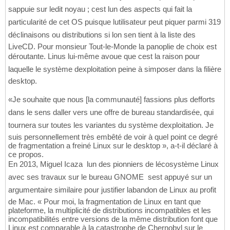
sappuie sur ledit noyau ; cest lun des aspects qui fait la
particularité de cet OS puisque lutilisateur peut piquer parmi 319
déclinaisons ou distributions si lon sen tient à la liste des
LiveCD. Pour monsieur Tout-le-Monde la panoplie de choix est
déroutante. Linus lui-même avoue que cest la raison pour
laquelle le système dexploitation peine à simposer dans la filière
desktop.
«Je souhaite que nous [la communauté] fassions plus defforts
dans le sens daller vers une offre de bureau standardisée, qui
tournera sur toutes les variantes du système dexploitation. Je
suis personnellement très embêté de voir à quel point ce degré
de fragmentation a freiné Linux sur le desktop », a-t-il déclaré à
ce propos.
En 2013, Miguel Icaza  lun des pionniers de lécosystème Linux
avec ses travaux sur le bureau GNOME  sest appuyé sur un
argumentaire similaire pour justifier labandon de Linux au profit
de Mac. « Pour moi, la fragmentation de Linux en tant que
plateforme, la multiplicité de distributions incompatibles et les
incompatibilités entre versions de la même distribution font que
Linux est comparable à la catastrophe de Chernobyl sur le