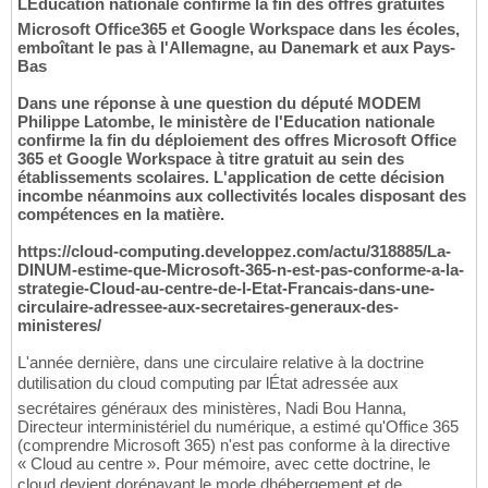
LÉducation nationale confirme la fin des offres gratuites
Microsoft Office365 et Google Workspace dans les écoles,
emboîtant le pas à l'Allemagne, au Danemark et aux Pays-
Bas
Dans une réponse à une question du député MODEM
Philippe Latombe, le ministère de l'Education nationale
confirme la fin du déploiement des offres Microsoft Office
365 et Google Workspace à titre gratuit au sein des
établissements scolaires. L'application de cette décision
incombe néanmoins aux collectivités locales disposant des
compétences en la matière.
https://cloud-computing.developpez.com/actu/318885/La-
DINUM-estime-que-Microsoft-365-n-est-pas-conforme-a-la-
strategie-Cloud-au-centre-de-l-Etat-Francais-dans-une-
circulaire-adressee-aux-secretaires-generaux-des-
ministeres/
L'année dernière, dans une circulaire relative à la doctrine
dutilisation du cloud computing par lÉtat adressée aux
secrétaires généraux des ministères, Nadi Bou Hanna,
Directeur interministériel du numérique, a estimé qu'Office 365
(comprendre Microsoft 365) n'est pas conforme à la directive
« Cloud au centre ». Pour mémoire, avec cette doctrine, le
cloud devient dorénavant le mode dhébergement et de