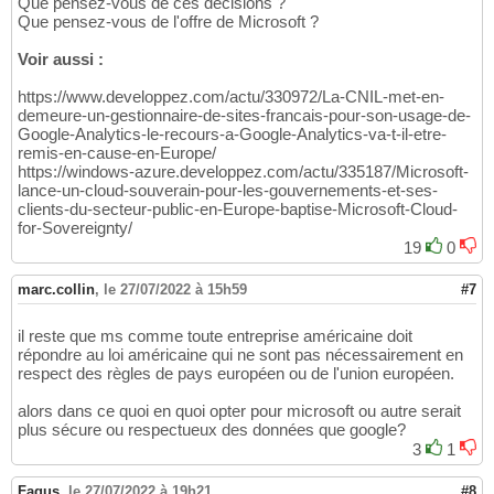
Que pensez-vous de ces décisions ?
Que pensez-vous de l'offre de Microsoft ?
Voir aussi :
https://www.developpez.com/actu/330972/La-CNIL-met-en-
demeure-un-gestionnaire-de-sites-francais-pour-son-usage-de-
Google-Analytics-le-recours-a-Google-Analytics-va-t-il-etre-
remis-en-cause-en-Europe/
https://windows-azure.developpez.com/actu/335187/Microsoft-
lance-un-cloud-souverain-pour-les-gouvernements-et-ses-
clients-du-secteur-public-en-Europe-baptise-Microsoft-Cloud-
for-Sovereignty/
19
0
marc.collin
,
le 27/07/2022 à 15h59
#7
il reste que ms comme toute entreprise américaine doit
répondre au loi américaine qui ne sont pas nécessairement en
respect des règles de pays européen ou de l'union européen.
alors dans ce quoi en quoi opter pour microsoft ou autre serait
plus sécure ou respectueux des données que google?
3
1
Fagus
,
le 27/07/2022 à 19h21
#8