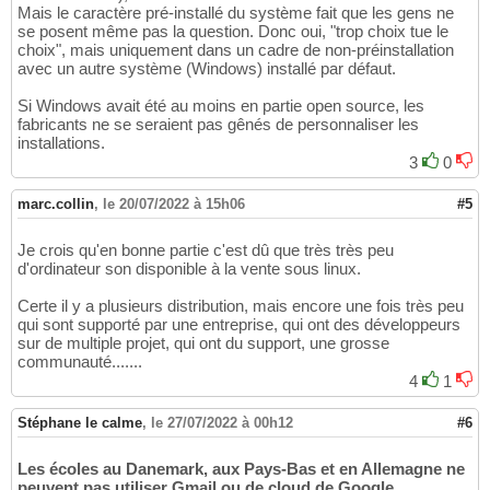
Mais le caractère pré-installé du système fait que les gens ne
se posent même pas la question. Donc oui, "trop choix tue le
choix", mais uniquement dans un cadre de non-préinstallation
avec un autre système (Windows) installé par défaut.
Si Windows avait été au moins en partie open source, les
fabricants ne se seraient pas gênés de personnaliser les
installations.
3
0
marc.collin
,
le 20/07/2022 à 15h06
#5
Je crois qu'en bonne partie c'est dû que très très peu
d'ordinateur son disponible à la vente sous linux.
Certe il y a plusieurs distribution, mais encore une fois très peu
qui sont supporté par une entreprise, qui ont des développeurs
sur de multiple projet, qui ont du support, une grosse
communauté.......
4
1
Stéphane le calme
,
le 27/07/2022 à 00h12
#6
Les écoles au Danemark, aux Pays-Bas et en Allemagne ne
peuvent pas utiliser Gmail ou de cloud de Google,