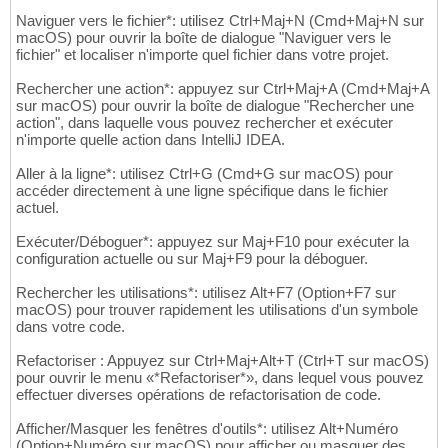
Naviguer vers le fichier*: utilisez Ctrl+Maj+N (Cmd+Maj+N sur
macOS) pour ouvrir la boîte de dialogue "Naviguer vers le
fichier" et localiser n'importe quel fichier dans votre projet.
Rechercher une action*: appuyez sur Ctrl+Maj+A (Cmd+Maj+A
sur macOS) pour ouvrir la boîte de dialogue "Rechercher une
action", dans laquelle vous pouvez rechercher et exécuter
n'importe quelle action dans IntelliJ IDEA.
Aller à la ligne*: utilisez Ctrl+G (Cmd+G sur macOS) pour
accéder directement à une ligne spécifique dans le fichier
actuel.
Exécuter/Déboguer*: appuyez sur Maj+F10 pour exécuter la
configuration actuelle ou sur Maj+F9 pour la déboguer.
Rechercher les utilisations*: utilisez Alt+F7 (Option+F7 sur
macOS) pour trouver rapidement les utilisations d'un symbole
dans votre code.
Refactoriser : Appuyez sur Ctrl+Maj+Alt+T (Ctrl+T sur macOS)
pour ouvrir le menu «*Refactoriser*», dans lequel vous pouvez
effectuer diverses opérations de refactorisation de code.
Afficher/Masquer les fenêtres d'outils*: utilisez Alt+Numéro
(Option+Numéro sur macOS) pour afficher ou masquer des