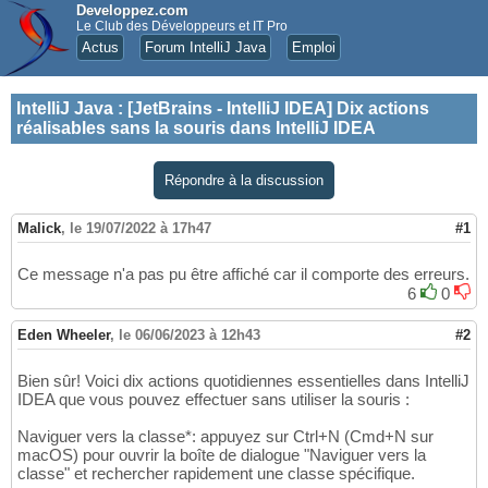
Developpez.com
Le Club des Développeurs et IT Pro
Actus
Forum IntelliJ Java
Emploi
IntelliJ Java
:
[JetBrains - IntelliJ IDEA] Dix actions
réalisables sans la souris dans IntelliJ IDEA
Répondre à la discussion
Malick
,
le 19/07/2022 à 17h47
#1
Ce message n'a pas pu être affiché car il comporte des erreurs.
6
0
Eden Wheeler
,
le 06/06/2023 à 12h43
#2
Bien sûr! Voici dix actions quotidiennes essentielles dans IntelliJ
IDEA que vous pouvez effectuer sans utiliser la souris :
Naviguer vers la classe*: appuyez sur Ctrl+N (Cmd+N sur
macOS) pour ouvrir la boîte de dialogue "Naviguer vers la
classe" et rechercher rapidement une classe spécifique.