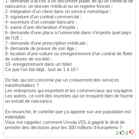
1- demande d'accès à un document public tel qu'un certificat de
naissance, un dossier médical ou un registre foncier ;
2- intégration d'un client dans un service numérique ;
3- signature d'un contrat commercial :
4- ouverture d'un compte bancaire ;
5- saisie d'une déclaration d'impôts ;
6- demande d'une place à l'université dans n'importe quel pays
de l'UE ;
7- demande d'une prescription médicale ;
8- demande de preuve de son âge ;
9- location d'une voiture ou enregistrement d'un contrat de flotte
de voitures de société ;
10- enregistrement dans un hôtel.
Ce que l'on fait déjà : tout de 1 à 10 !
De fait, qui est concerné par un croisement des services
transfrontaliers ?
Les entreprises qui exportent et les commerciaux qui voyagent.
Les autres, ce sont des touristes qui se moquent bien de fournir
un extrait de naissance.
En revanche, le contrôle que ça apporte sur une population est
indéniable.
Vous me rappelez comment Ursula VDL à gagné le droit de
prendre des décisions pour les 300 millions d'européens ?
2
0