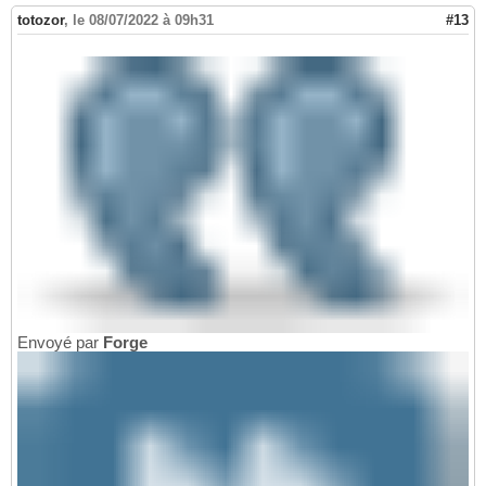
totozor
,
le 08/07/2022 à 09h31
#13
Envoyé par
Forge