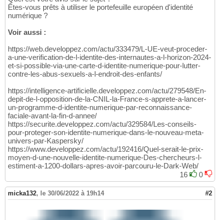
Êtes-vous prêts à utiliser le portefeuille européen d'identité
numérique ?
Voir aussi :
https://web.developpez.com/actu/333479/L-UE-veut-proceder-
a-une-verification-de-l-identite-des-internautes-a-l-horizon-2024-
et-si-possible-via-une-carte-d-identite-numerique-pour-lutter-
contre-les-abus-sexuels-a-l-endroit-des-enfants/
https://intelligence-artificielle.developpez.com/actu/279548/En-
depit-de-l-opposition-de-la-CNIL-la-France-s-apprete-a-lancer-
un-programme-d-identite-numerique-par-reconnaissance-
faciale-avant-la-fin-d-annee/
https://securite.developpez.com/actu/329584/Les-conseils-
pour-proteger-son-identite-numerique-dans-le-nouveau-meta-
univers-par-Kaspersky/
https://www.developpez.com/actu/192416/Quel-serait-le-prix-
moyen-d-une-nouvelle-identite-numerique-Des-chercheurs-l-
estiment-a-1200-dollars-apres-avoir-parcouru-le-Dark-Web/
16
0
micka132
,
le 30/06/2022 à 19h14
#2