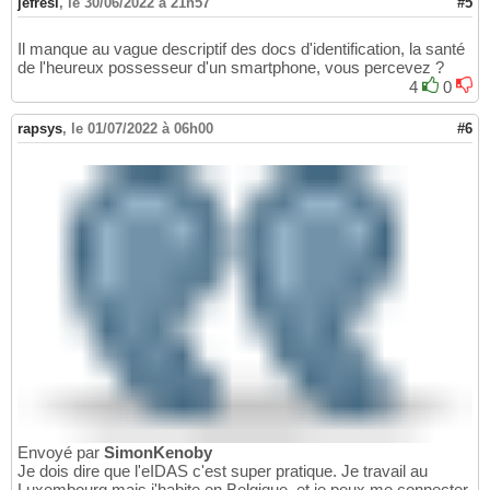
jefresi
,
le 30/06/2022 à 21h57
#5
Il manque au vague descriptif des docs d'identification, la santé
de l'heureux possesseur d'un smartphone, vous percevez ?
4
0
rapsys
,
le 01/07/2022 à 06h00
#6
Envoyé par
SimonKenoby
Je dois dire que l'eIDAS c'est super pratique. Je travail au
Luxembourg mais j'habite en Belgique, et je peux me connecter