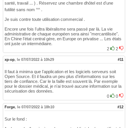
santé, travail ... ) . Réservez une chambre dhôtel est d'une
futilité sans nom ^^ .
Je suis contre toute utilisation commercial .
Encore une fois l'ultra libéralisme sera passé par là. La vie
administrative de chaque européen sera ainsi "mercantilisée".
En Chine l'état central gère, en Europe on privatise ... Les états
ont juste un intermédiaire.
2
2
xp-op
,
le 07/07/2022 à 10h29
#11
Il faut à minima que l'application et les logiciels serveurs soit
Open Source. Et il faudra un peu plus d'informations sur les
tiers de confiance. Car le la faille est souvent là. Par exemple
pour le dossier médical, je n'ai trouvé aucune information sur la
sécurisation des données.
0
0
Forge
,
le 07/07/2022 à 18h10
#12
Sur le fond :