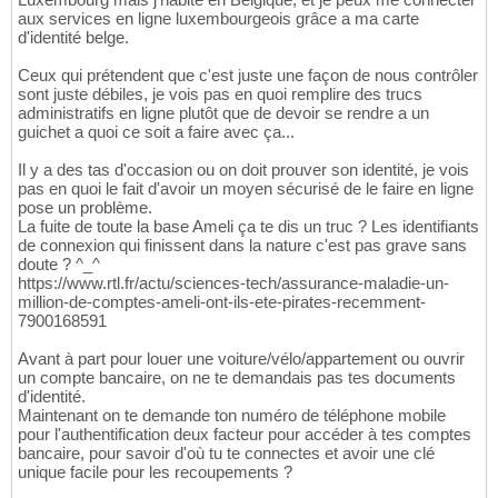
aux services en ligne luxembourgeois grâce a ma carte
d'identité belge.
Ceux qui prétendent que c'est juste une façon de nous contrôler
sont juste débiles, je vois pas en quoi remplire des trucs
administratifs en ligne plutôt que de devoir se rendre a un
guichet a quoi ce soit a faire avec ça...
Il y a des tas d'occasion ou on doit prouver son identité, je vois
pas en quoi le fait d'avoir un moyen sécurisé de le faire en ligne
pose un problème.
La fuite de toute la base Ameli ça te dis un truc ? Les identifiants
de connexion qui finissent dans la nature c'est pas grave sans
doute ? ^_^
https://www.rtl.fr/actu/sciences-tech/assurance-maladie-un-
million-de-comptes-ameli-ont-ils-ete-pirates-recemment-
7900168591
Avant à part pour louer une voiture/vélo/appartement ou ouvrir
un compte bancaire, on ne te demandais pas tes documents
d'identité.
Maintenant on te demande ton numéro de téléphone mobile
pour l'authentification deux facteur pour accéder à tes comptes
bancaire, pour savoir d'où tu te connectes et avoir une clé
unique facile pour les recoupements ?