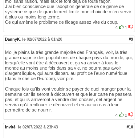
moi sans raison, mais eux le font déjà de toute façon.
J'ai bien conscience que l'adoption générale de ce genre de
système risque de grandement limité mon choix de m'en servir
à plus ou moins long terme.
Ce qui amène le problème de flicage assez vite du coup.
4
1
DannyK
,
le 02/07/2022 à 01h20
#9
Moi je plains la très grande majorité des Français, voir, la très
grande majorité des populations de chaque pays du monde, qui,
lorsqu'elle vont être à découvert et ça va arriver à tous le
monde au moins une fois dans sa vie, ne pourra pas avoir
d'argent liquide, qui aura disparu au profit de l'euro numérique
(dans le cas de l'Europe), voir pire.
Chaque fois qu'ils vont vouloir se payer de quoi manger pour la
semaine car ils seront à découvert et que leur carte ne passera
pas, et qu'ils arriveront à vendre des choses, cet argent ne
servira qu'à renflouer le découvert et en aucun cas à leur
permettre de se nourrir.
4
0
Invité
,
le 02/07/2022 à 23h43
#10