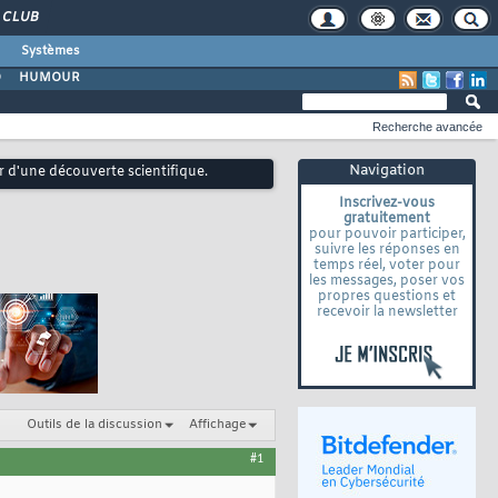
CLUB
Systèmes
O
HUMOUR
Recherche avancée
Navigation
 d'une découverte scientifique.
Inscrivez-vous
gratuitement
pour pouvoir participer,
suivre les réponses en
temps réel, voter pour
les messages, poser vos
propres questions et
recevoir la newsletter
Outils de la discussion
Affichage
#1