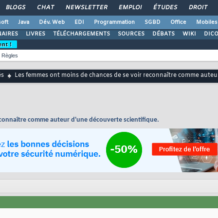
BLOGS
CHAT
NEWSLETTER
EMPLOI
ÉTUDES
DROIT
oft
Java
Dév. Web
EDI
Programmation
SGBD
Office
Mobiles
AIRES
LIVRES
TÉLÉCHARGEMENTS
SOURCES
DÉBATS
WIKI
DIC
ent !
Règles
és
Les femmes ont moins de chances de se voir reconnaître comme auteur
connaître comme auteur d'une découverte scientifique.