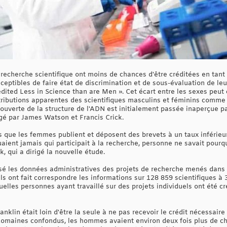
 recherche scientifique ont moins de chances d'être créditées en tan
sceptibles de faire état de discrimination et de sous-évaluation de leu
dited Less in Science than are Men ». Cet écart entre les sexes peut 
ibutions apparentes des scientifiques masculins et féminins comme c
couverte de la structure de l'ADN est initialement passée inaperçue pa
digé par James Watson et Francis Crick.
 que les femmes publient et déposent des brevets à un taux inférie
aient jamais qui participait à la recherche, personne ne savait pourqu
, qui a dirigé la nouvelle étude.
sé les données administratives des projets de recherche menés dans 
ls ont fait correspondre les informations sur 128 859 scientifiques à 
uelles personnes ayant travaillé sur des projets individuels ont été cr
klin était loin d'être la seule à ne pas recevoir le crédit nécessaire 
domaines confondus, les hommes avaient environ deux fois plus de ch