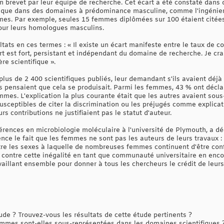
 un brevet par leur équipe de recherche. Cet écart a été constaté da
 que dans des domaines à prédominance masculine, comme l'ingénierie
mmes. Par exemple, seules 15 femmes diplômées sur 100 étaient cité
pour leurs homologues masculins.
ats en ces termes : « Il existe un écart manifeste entre le taux de c
 est fort, persistant et indépendant du domaine de recherche. Je crai
re scientifique ».
lus de 2 400 scientifiques publiés, leur demandant s'ils avaient déjà é
ls pensaient que cela se produisait. Parmi les femmes, 43 % ont décla
mes. L'explication la plus courante était que les autres avaient sous
usceptibles de citer la discrimination ou les préjugés comme explica
rs contributions ne justifiaient pas le statut d'auteur.
érences en microbiologie moléculaire à l'université de Plymouth, a déc
nce le fait que les femmes ne sont pas les auteurs de leurs travaux : 
tre les sexes à laquelle de nombreuses femmes continuent d'être confr
contre cette inégalité en tant que communauté universitaire en encour
ravaillant ensemble pour donner à tous les chercheurs le crédit de leurs
e ? Trouvez-vous les résultats de cette étude pertinents ?
emmes sont-elles sous-représentées dans les domaines scientifiques 