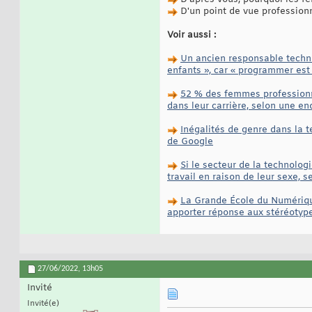
D'un point de vue profession
Voir aussi :
Un ancien responsable techni
enfants », car « programmer est 
52 % des femmes professionne
dans leur carrière, selon une e
Inégalités de genre dans la 
de Google
Si le secteur de la technolog
travail en raison de leur sexe, 
La Grande École du Numérique
apporter réponse aux stéréotyp
27/06/2022,
13h05
Invité
Invité(e)