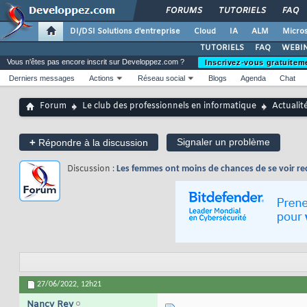
FORUMS
TUTORIELS
FAQ
DI/DSI Solutions d'entreprise
Cloud
IA
ALM
Micros
TUTORIELS
FAQ
WEBIN
Vous n'êtes pas encore inscrit sur Developpez.com ?
Inscrivez-vous gratuitem
Derniers messages
Actions
Réseau social
Blogs
Agenda
Chat
Forum
Le club des professionnels en informatique
Actualit
+
Signaler un problème
Répondre à la discussion
Discussion :
Les femmes ont moins de chances de se voir re
27/06/2022,
12h21
Nancy Rey