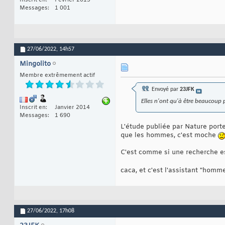
Inscrit en
Février 2013
Messages
1 001
27/06/2022,
14h57
Mingolito
Membre extrêmement actif
Envoyé par
23JFK
Elles n'ont qu'à être beaucoup 
Inscrit en
Janvier 2014
Messages
1 690
L'étude publiée par Nature port
que les hommes, c'est moche
C'est comme si une recherche est
caca, et c'est l'assistant "homm
27/06/2022,
17h08