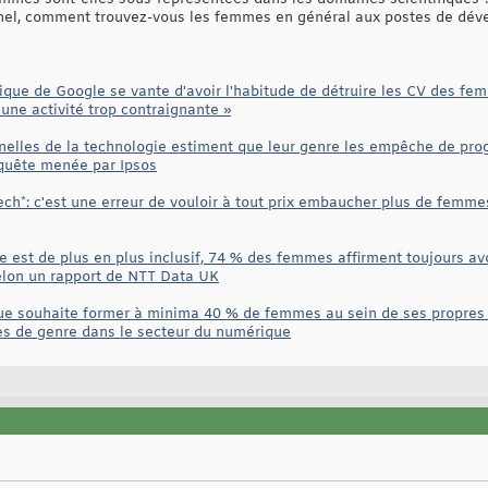
nel, comment trouvez-vous les femmes en général aux postes de déve
que de Google se vante d'avoir l'habitude de détruire les CV des femm
une activité trop contraignante »
lles de la technologie estiment que leur genre les empêche de progr
nquête menée par Ipsos
tech*: c'est une erreur de vouloir à tout prix embaucher plus de femm
ie est de plus en plus inclusif, 74 % des femmes affirment toujours a
selon un rapport de NTT Data UK
 souhaite former à minima 40 % de femmes au sein de ses propres cu
es de genre dans le secteur du numérique