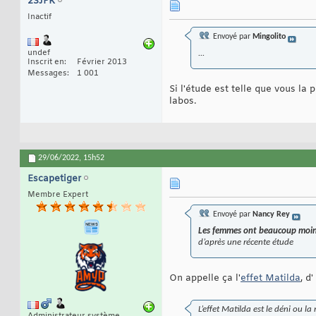
23JFK
Inactif
Envoyé par
Mingolito
undef
...
Inscrit en
Février 2013
Messages
1 001
Si l'étude est telle que vous la
labos.
29/06/2022,
15h52
Escapetiger
Membre Expert
Envoyé par
Nancy Rey
Les femmes ont beaucoup moins
d’après une récente étude
On appelle ça l'
effet Matilda
, d
L’effet Matilda est le déni ou l