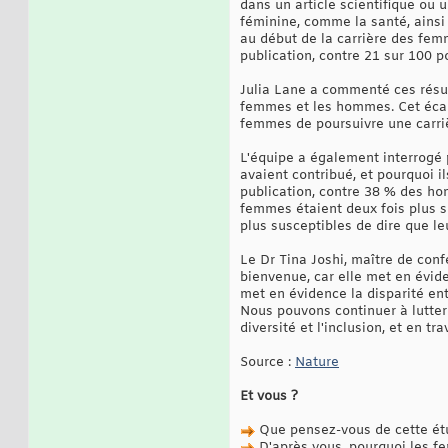
dans un article scientifique ou
féminine, comme la santé, ainsi
au début de la carrière des fe
publication, contre 21 sur 100 
Julia Lane a commenté ces résult
femmes et les hommes. Cet écart
femmes de poursuivre une carriè
L'équipe a également interrogé p
avaient contribué, et pourquoi i
publication, contre 38 % des hom
femmes étaient deux fois plus s
plus susceptibles de dire que leu
Le Dr Tina Joshi, maître de conf
bienvenue, car elle met en évide
met en évidence la disparité en
Nous pouvons continuer à lutter 
diversité et l'inclusion, et en t
Source :
Nature
Et vous ?
Que pensez-vous de cette étud
D'après vous, pourquoi les f