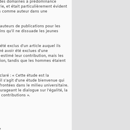
ns des domaines à prédominance
, et était particulièrement évident
es comme auteur dans une
oauteurs de publications pour les
ns qu'il ne dissuade les jeunes
té exclus d'un article auquel ils
ré avoir été exclues d'une
-estimé leur contribution, mais les
tion, tandis que les hommes étaient
laré : « Cette étude est la
il s'agit d'une étude bienvenue qui
ontées dans le milieu universitaire.
ageant le dialogue sur l'égalité, la
 contributions ».
?