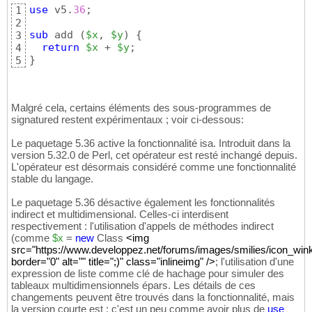
use
 v5.
36
;

1
2
sub
 add 
(
$x
, 
$y
)
{
3
return
$x
 + 
$y
4
}
5
Malgré cela, certains éléments des sous-programmes de
signatured restent expérimentaux ; voir ci-dessous:
Le paquetage 5.36 active la fonctionnalité isa. Introduit dans la
version 5.32.0 de Perl, cet opérateur est resté inchangé depuis.
L'opérateur est désormais considéré comme une fonctionnalité
stable du langage.
Le paquetage 5.36 désactive également les fonctionnalités
indirect et multidimensional. Celles-ci interdisent
respectivement : l'utilisation d'appels de méthodes indirect
(comme
$x
=
new
Class
<img
src="https://www.developpez.net/forums/images/smilies/icon_wink.
border="0" alt="" title=";)" class="inlineimg" />
; l'utilisation d'une
expression de liste comme clé de hachage pour simuler des
tableaux multidimensionnels épars. Les détails de ces
changements peuvent être trouvés dans la fonctionnalité, mais
la version courte est : c'est un peu comme avoir plus de
use