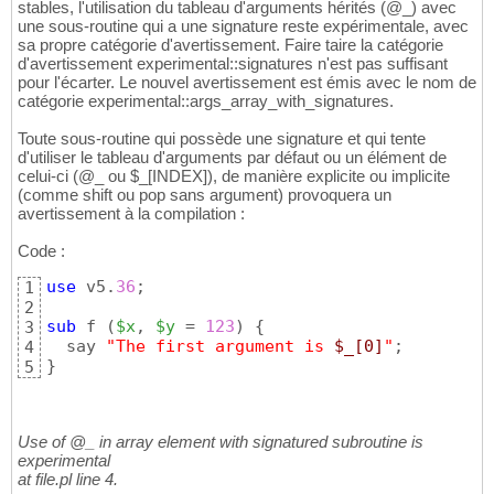
stables, l'utilisation du tableau d'arguments hérités (@_) avec
une sous-routine qui a une signature reste expérimentale, avec
sa propre catégorie d'avertissement. Faire taire la catégorie
d'avertissement experimental::signatures n'est pas suffisant
pour l'écarter. Le nouvel avertissement est émis avec le nom de
catégorie experimental::args_array_with_signatures.
Toute sous-routine qui possède une signature et qui tente
d'utiliser le tableau d'arguments par défaut ou un élément de
celui-ci (@_ ou $_[INDEX]), de manière explicite ou implicite
(comme shift ou pop sans argument) provoquera un
avertissement à la compilation :
Code :
use
 v5.
36
;

1
2
sub
 f 
(
$x
, 
$y
 = 
123
)
{
3
  say 
"The first argument is 
$_[0]
"
4
}
5
Use of @_ in array element with signatured subroutine is
experimental
at file.pl line 4.