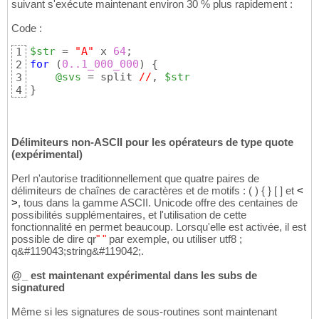
suivant s'exécute maintenant environ 30 % plus rapidement :
Code :
$str
 = 
"A"
 x 
64
1
for
(
0.
.1_000_000
)
{
2
@svs
 = split 
//
, 
$str
3
}
4
Délimiteurs non-ASCII pour les opérateurs de type quote
(expérimental)
Perl n'autorise traditionnellement que quatre paires de
délimiteurs de chaînes de caractères et de motifs :
(
)
{
}
[
]
et
<
>
, tous dans la gamme ASCII. Unicode offre des centaines de
possibilités supplémentaires, et l'utilisation de cette
fonctionnalité en permet beaucoup. Lorsqu'elle est activée, il est
possible de dire qr
" "
par exemple, ou utiliser utf8 ;
q&#119043;string&#119042;.
@_ est maintenant expérimental dans les subs de
signatured
Même si les signatures de sous-routines sont maintenant