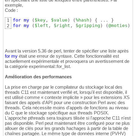
exemple,
Code :
for
my
(
$key
, 
$value
)
(
%hash
)
{
 ... 
}
1
for
my
(
$left
, 
$right
, 
$gripping
)
(
@moties
)
{
2
Avant la version 5.36 de perl, tenter de spécifier une liste après
for
my
était une erreur de syntaxe. Cette fonctionnalité est
actuellement expérimentale et provoquera un avertissement de
la catégorie experimental::for_list.
Amélioration des performances
La prise en charge par le compilateur du stockage local des
threads C11 est maintenant verifié et, lorsqu'il est disponible, il
est utilisé comme « contexte implicite » pour les extensions XS
faisant des appels d'API pour une construction Perl avec des
threads. Cela nécessite moins d'appels de fonctions au niveau
du C que le stockage spécifique aux threads POSIX.
L'approche pthreads sera toujours tilisée si l'approche C11 n'est
pas disponible. Perl peut maintenant être configuré pour ne plus
allouer de clés pour les grands hachages à partir de la table de
chaînes partagée. Le même type de données interne (PVHV)