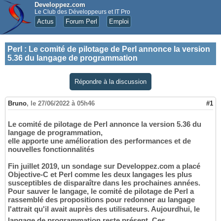
Developpez.com
Le Club des Développeurs et IT Pro
Actus
Forum Perl
Emploi
Perl
:
Le comité de pilotage de Perl annonce la version
5.36 du langage de programmation
Répondre à la discussion
Bruno
,
le 27/06/2022 à 05h46
#1
Le comité de pilotage de Perl annonce la version 5.36 du
langage de programmation,
elle apporte une amélioration des performances et de
nouvelles fonctionnalités
Fin juillet 2019, un sondage sur Developpez.com a placé
Objective-C et Perl comme les deux langages les plus
susceptibles de disparaître dans les prochaines années.
Pour sauver le langage, le comité de pilotage de Perl a
rassemblé des propositions pour redonner au langage
l'attrait qu'il avait auprès des utilisateurs. Aujourdhui, le
langage de programmation reste présent. Ces