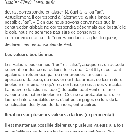
"aaz"=~/(?=z)(?<=(a|aa))/
devrait correspondre et laisser $1 égal à "a" ou "aa".
Actuellement, il correspond à l'alternative la plus longue
possible, "aa". « Bien que nous soyons convaincus que la
construction globale ne correspondra désormais que lorsqu'elle
le doit, nous ne sommes pas sûrs de conserver le
comportement actuel de "correspondance la plus longue »,
déclarent les responsables de Perl.
Les valeurs booléennes
Les valeurs booléennes "true" et "false", auxquelles on accède
souvent par des constructions telles que !!0 et !!1, et qui sont
également retournées par de nombreuses fonctions et
opérateurs de base, se souviennent désormais de leur nature
booléenne, même lorsqu'elles sont assignées à des variables.
La nouvelle fonction is_bool() de builtin peut vérifier si une
valeur a une nature booléenne. Ceci sera probablement utile
lors de l'interopérabilité avec d'autres langages ou lors de la
sérialisation des types de données, entre autres.
Itération sur plusieurs valeurs à la fois (expérimental)
Il est maintenant possible ditérer sur plusieurs valeurs à la fois
en spécifiant une liste de lexiques entre parenthèses. Par