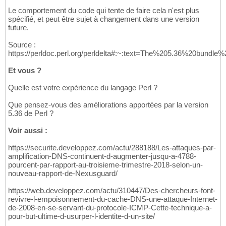
Le comportement du code qui tente de faire cela n'est plus
spécifié, et peut être sujet à changement dans une version
future.
Source :
https://perldoc.perl.org/perldelta#:~:text=The%205.36%20bund
Et vous ?
Quelle est votre expérience du langage Perl ?
Que pensez-vous des améliorations apportées par la version
5.36 de Perl ?
Voir aussi :
https://securite.developpez.com/actu/288188/Les-attaques-par-
amplification-DNS-continuent-d-augmenter-jusqu-a-4788-
pourcent-par-rapport-au-troisieme-trimestre-2018-selon-un-
nouveau-rapport-de-Nexusguard/
https://web.developpez.com/actu/310447/Des-chercheurs-font-
revivre-l-empoisonnement-du-cache-DNS-une-attaque-Internet-
de-2008-en-se-servant-du-protocole-ICMP-Cette-technique-a-
pour-but-ultime-d-usurper-l-identite-d-un-site/