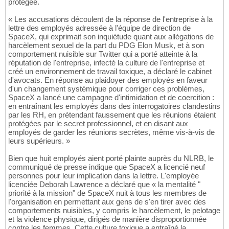
protégée.
« Les accusations découlent de la réponse de l'entreprise à la
lettre des employés adressée à l'équipe de direction de
SpaceX, qui exprimait son inquiétude quant aux allégations de
harcèlement sexuel de la part du PDG Elon Musk, et à son
comportement nuisible sur Twitter qui a porté atteinte à la
réputation de l'entreprise, infecté la culture de l'entreprise et
créé un environnement de travail toxique, a déclaré le cabinet
d'avocats. En réponse au plaidoyer des employés en faveur
d'un changement systémique pour corriger ces problèmes,
SpaceX a lancé une campagne d'intimidation et de coercition :
en entraînant les employés dans des interrogatoires clandestins
par les RH, en prétendant faussement que les réunions étaient
protégées par le secret professionnel, et en disant aux
employés de garder les réunions secrètes, même vis-à-vis de
leurs supérieurs. »
Bien que huit employés aient porté plainte auprès du NLRB, le
communiqué de presse indique que SpaceX a licencié neuf
personnes pour leur implication dans la lettre. L'employée
licenciée Deborah Lawrence a déclaré que « la mentalité "
priorité à la mission" de SpaceX nuit à tous les membres de
l'organisation en permettant aux gens de s'en tirer avec des
comportements nuisibles, y compris le harcèlement, le pelotage
et la violence physique, dirigés de manière disproportionnée
contre les femmes. Cette culture toxique a entraîné la