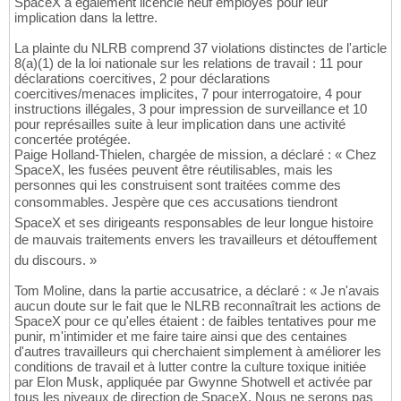
SpaceX a également licencié neuf employés pour leur
implication dans la lettre.
La plainte du NLRB comprend 37 violations distinctes de l'article
8(a)(1) de la loi nationale sur les relations de travail : 11 pour
déclarations coercitives, 2 pour déclarations
coercitives/menaces implicites, 7 pour interrogatoire, 4 pour
instructions illégales, 3 pour impression de surveillance et 10
pour représailles suite à leur implication dans une activité
concertée protégée.
Paige Holland-Thielen, chargée de mission, a déclaré : « Chez
SpaceX, les fusées peuvent être réutilisables, mais les
personnes qui les construisent sont traitées comme des
consommables. Jespère que ces accusations tiendront
SpaceX et ses dirigeants responsables de leur longue histoire
de mauvais traitements envers les travailleurs et détouffement
du discours. »
Tom Moline, dans la partie accusatrice, a déclaré : « Je n'avais
aucun doute sur le fait que le NLRB reconnaîtrait les actions de
SpaceX pour ce qu'elles étaient : de faibles tentatives pour me
punir, m'intimider et me faire taire ainsi que des centaines
d'autres travailleurs qui cherchaient simplement à améliorer les
conditions de travail et à lutter contre la culture toxique initiée
par Elon Musk, appliquée par Gwynne Shotwell et activée par
tous les niveaux de direction de SpaceX. Nous ne serons pas