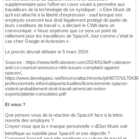
supplémentaire pour l'effort en cours visant à permettre aux
travailleurs de la technologie de se syndiquer : « Elon Musk dit
qu'il est attaché à la liberté d'expression - sauf lorsque ses
employés exercent leur droit légalement protégé de parler de
leurs conditions de travail », a déclaré le CWA dans un
communiqué. « Nous espérons que ce sera un point de
ralliement pour les travailleurs de SpaceX, tout comme c'était le
cas chez Google et Activision ».
Le procès devrait débuter le 5 mars 2024.
Sources : https://www.lieffcabraser.com/2024/01/lieff-cabraser-
and-co-counsel-announce-nlrb-issues-complaint-against-
spacex/,
https://www.developpez.net/forums/attachments/p648737d170436
professionnels-informatique/actualites/licenciements-spacex-
violent-probablement-droit-travail-americain-selon-
experts/plainte-consolidee.pdf/
Et vous ?
Que pensez-vous de la réaction de SpaceX face à la lettre
ouverte des employés ?
Croyez-vous que la « marque personnelle » dElon Musk soit
bénéfique ou nuisible pour SpaceX et ses objectifs ?
Comment SpaceX peut-elle améliorer sa culture de travail et