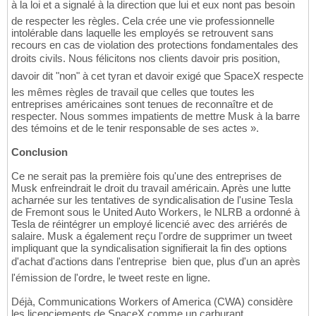
à la loi et a signalé à la direction que lui et eux nont pas besoin
de respecter les règles. Cela crée une vie professionnelle
intolérable dans laquelle les employés se retrouvent sans
recours en cas de violation des protections fondamentales des
droits civils. Nous félicitons nos clients davoir pris position,
davoir dit "non" à cet tyran et davoir exigé que SpaceX respecte
les mêmes règles de travail que celles que toutes les
entreprises américaines sont tenues de reconnaître et de
respecter. Nous sommes impatients de mettre Musk à la barre
des témoins et de le tenir responsable de ses actes ».
Conclusion
Ce ne serait pas la première fois qu'une des entreprises de
Musk enfreindrait le droit du travail américain. Après une lutte
acharnée sur les tentatives de syndicalisation de l'usine Tesla
de Fremont sous le United Auto Workers, le NLRB a ordonné à
Tesla de réintégrer un employé licencié avec des arriérés de
salaire. Musk a également reçu l'ordre de supprimer un tweet
impliquant que la syndicalisation signifierait la fin des options
d'achat d'actions dans l'entreprise  bien que, plus d'un an après
l'émission de l'ordre, le tweet reste en ligne.
Déjà, Communications Workers of America (CWA) considère
les licenciements de SpaceX comme un carburant