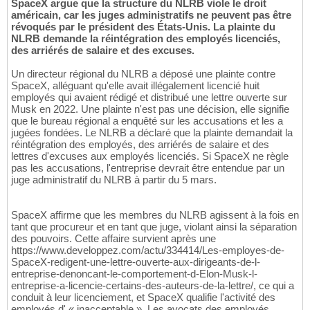
SpaceX argue que la structure du NLRB viole le droit
américain, car les juges administratifs ne peuvent pas être
révoqués par le président des États-Unis. La plainte du
NLRB demande la réintégration des employés licenciés,
des arriérés de salaire et des excuses.
Un directeur régional du NLRB a déposé une plainte contre
SpaceX, alléguant qu'elle avait illégalement licencié huit
employés qui avaient rédigé et distribué une lettre ouverte sur
Musk en 2022. Une plainte n'est pas une décision, elle signifie
que le bureau régional a enquêté sur les accusations et les a
jugées fondées. Le NLRB a déclaré que la plainte demandait la
réintégration des employés, des arriérés de salaire et des
lettres d'excuses aux employés licenciés. Si SpaceX ne règle
pas les accusations, l'entreprise devrait être entendue par un
juge administratif du NLRB à partir du 5 mars.
SpaceX affirme que les membres du NLRB agissent à la fois en
tant que procureur et en tant que juge, violant ainsi la séparation
des pouvoirs. Cette affaire survient après une
https://www.developpez.com/actu/334414/Les-employes-de-
SpaceX-redigent-une-lettre-ouverte-aux-dirigeants-de-l-
entreprise-denoncant-le-comportement-d-Elon-Musk-l-
entreprise-a-licencie-certains-des-auteurs-de-la-lettre/, ce qui a
conduit à leur licenciement, et SpaceX qualifie l'activité des
employés d' « inacceptable ». Les avocats des employés