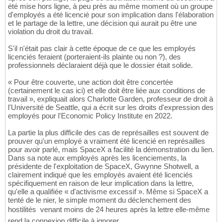
été mise hors ligne, à peu près au même moment où un groupe
d'employés a été licencié pour son implication dans l'élaboration
et le partage de la lettre, une décision qui aurait pu être une
violation du droit du travail.
S'il n'était pas clair à cette époque de ce que les employés
licenciés feraient (porteraient-ils plainte ou non ?), des
professionnels déclaraient déjà que le dossier était solide.
« Pour être couverte, une action doit être concertée
(certainement le cas ici) et elle doit être liée aux conditions de
travail », expliquait alors Charlotte Garden, professeur de droit à
l'Université de Seattle, qui a écrit sur les droits d'expression des
employés pour l'Economic Policy Institute en 2022.
La partie la plus difficile des cas de représailles est souvent de
prouver qu'un employé a vraiment été licencié en représailles
pour avoir parlé, mais SpaceX a facilité la démonstration du lien.
Dans sa note aux employés après les licenciements, la
présidente de l'exploitation de SpaceX, Gwynne Shotwell, a
clairement indiqué que les employés avaient été licenciés
spécifiquement en raison de leur implication dans la lettre,
qu'elle a qualifiée « d'activisme excessif ». Même si SpaceX a
tenté de le nier, le simple moment du déclenchement des
hostilités  venant moins de 24 heures après la lettre elle-même 
rend la connexion difficile à ignorer.