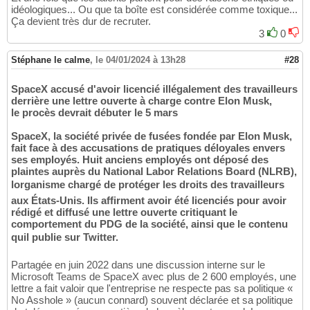
idéologiques... Ou que ta boîte est considérée comme toxique...
Ça devient très dur de recruter.
3
0
Stéphane le calme
,
le 04/01/2024 à 13h28
#28
SpaceX accusé d'avoir licencié illégalement des travailleurs
derrière une lettre ouverte à charge contre Elon Musk,
le procès devrait débuter le 5 mars
SpaceX, la société privée de fusées fondée par Elon Musk,
fait face à des accusations de pratiques déloyales envers
ses employés. Huit anciens employés ont déposé des
plaintes auprès du National Labor Relations Board (NLRB),
lorganisme chargé de protéger les droits des travailleurs
aux États-Unis. Ils affirment avoir été licenciés pour avoir
rédigé et diffusé une lettre ouverte critiquant le
comportement du PDG de la société, ainsi que le contenu
quil publie sur Twitter.
Partagée en juin 2022 dans une discussion interne sur le
Microsoft Teams de SpaceX avec plus de 2 600 employés, une
lettre a fait valoir que l'entreprise ne respecte pas sa politique «
No Asshole » (aucun connard) souvent déclarée et sa politique