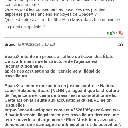
son climat social ?
Quelles sont les conséquences possibles des plaintes
déposées par les anciens employés de SpaceX ?
Quel est votre avis sur le rôle dElon Musk dans le domaine de
lexploration spatiale ?
6
1
Bruno
,
le 07/01/2024 à 13h10
#29
SpaceX intente un procès à l'office du travail des États-
Unis, affirmant que la structure de l'agence est
inconstitutionnelle,
après des accusations de licenciement illégal de
travailleurs
SpaceX a intenté une action en justice contre le National
Labor Relations Board (NLRB), alléguant que la structure
de l'agence américaine du travail est inconstitutionnelle.
Cette action fait suite aux accusations du NLRB selon
lesquelles
https://www.developpez.com/actu/352619/SpaceX-accuse-
d-avoir-licencie-illegalement-des-travailleurs-derriere-une-
lettre-ouverte-a-charge-contre-Elon-Musk-leurs-avocats-
denoncent-une-campagne-d-intimidation-et-de-coercition/.