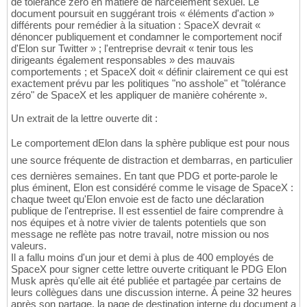
de tolérance zéro en matière de harcèlement sexuel. Le
document poursuit en suggérant trois « éléments d'action »
différents pour remédier à la situation : SpaceX devrait «
dénoncer publiquement et condamner le comportement nocif
d'Elon sur Twitter » ; l'entreprise devrait « tenir tous les
dirigeants également responsables » des mauvais
comportements ; et SpaceX doit « définir clairement ce qui est
exactement prévu par les politiques "no asshole" et "tolérance
zéro" de SpaceX et les appliquer de manière cohérente ».
Un extrait de la lettre ouverte dit :
Le comportement dElon dans la sphère publique est pour nous
une source fréquente de distraction et dembarras, en particulier
ces dernières semaines. En tant que PDG et porte-parole le
plus éminent, Elon est considéré comme le visage de SpaceX :
chaque tweet qu'Elon envoie est de facto une déclaration
publique de l'entreprise. Il est essentiel de faire comprendre à
nos équipes et à notre vivier de talents potentiels que son
message ne reflète pas notre travail, notre mission ou nos
valeurs.
Il a fallu moins d'un jour et demi à plus de 400 employés de
SpaceX pour signer cette lettre ouverte critiquant le PDG Elon
Musk après qu'elle ait été publiée et partagée par certains de
leurs collègues dans une discussion interne. À peine 32 heures
après son partage, la page de destination interne du document a