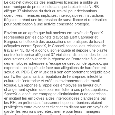
Le cabinet d'avocats des employés licenciés a publié un
communiqué de presse indiquant que la plainte du NLRB
allègue 37 violations du droit du travail pour déclarations
coercitives, menaces implicites, interrogatoires, instructions
illégales, créant une impression de surveillance et représailles
pour participation à une activité concertée protégée.
Environ un an après que huit anciens employés de SpaceX
représentés par les cabinets d'avocats Lieff Cabraser et
Burgess ont déposé des accusations de pratiques de travail
déloyales contre SpaceX, le Conseil national des relations de
travail (« NLRB ») a conclu son enquête et déposé une plainte
contre l'entreprise alléguant 37 violations distinctes des loi. Les
accusations découlent de la réponse de l'entreprise à la lettre
des employés adressée à l'équipe de direction de SpaceX, qui
exprimait son inquiétude face aux allégations de harcèlement
sexuel du PDG Elon Musk et à son comportement préjudiciable
sur Twitter qui a nui à la réputation de l'entreprise, infecté la
culture de l'entreprise et créé un environnement de travail
toxique. En réponse à l'appel des employés en faveur d'un
changement systémique pour remédier à ces préoccupations,
SpaceX a lancé une campagne d'intimidation et de coercition :
en incitant les employés à des interrogatoires clandestins par
les RH, en prétendant faussement que les réunions étaient
privilégiées entre avocat et client et en disant aux employés de
garder les réunions secrètes, même pour leurs managers.