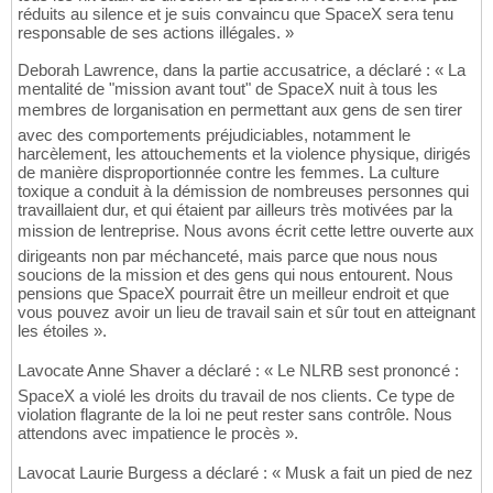
réduits au silence et je suis convaincu que SpaceX sera tenu
responsable de ses actions illégales. »
Deborah Lawrence, dans la partie accusatrice, a déclaré : « La
mentalité de "mission avant tout" de SpaceX nuit à tous les
membres de lorganisation en permettant aux gens de sen tirer
avec des comportements préjudiciables, notamment le
harcèlement, les attouchements et la violence physique, dirigés
de manière disproportionnée contre les femmes. La culture
toxique a conduit à la démission de nombreuses personnes qui
travaillaient dur, et qui étaient par ailleurs très motivées par la
mission de lentreprise. Nous avons écrit cette lettre ouverte aux
dirigeants non par méchanceté, mais parce que nous nous
soucions de la mission et des gens qui nous entourent. Nous
pensions que SpaceX pourrait être un meilleur endroit et que
vous pouvez avoir un lieu de travail sain et sûr tout en atteignant
les étoiles ».
Lavocate Anne Shaver a déclaré : « Le NLRB sest prononcé :
SpaceX a violé les droits du travail de nos clients. Ce type de
violation flagrante de la loi ne peut rester sans contrôle. Nous
attendons avec impatience le procès ».
Lavocat Laurie Burgess a déclaré : « Musk a fait un pied de nez