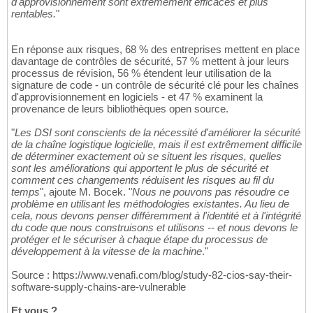
d'approvisionnement sont extrêmement efficaces et plus
rentables.
"
En réponse aux risques, 68 % des entreprises mettent en place
davantage de contrôles de sécurité, 57 % mettent à jour leurs
processus de révision, 56 % étendent leur utilisation de la
signature de code - un contrôle de sécurité clé pour les chaînes
d'approvisionnement en logiciels - et 47 % examinent la
provenance de leurs bibliothèques open source.
"
Les DSI sont conscients de la nécessité d'améliorer la sécurité
de la chaîne logistique logicielle, mais il est extrêmement difficile
de déterminer exactement où se situent les risques, quelles
sont les améliorations qui apportent le plus de sécurité et
comment ces changements réduisent les risques au fil du
temps
", ajoute M. Bocek. "
Nous ne pouvons pas résoudre ce
problème en utilisant les méthodologies existantes. Au lieu de
cela, nous devons penser différemment à l'identité et à l'intégrité
du code que nous construisons et utilisons -- et nous devons le
protéger et le sécuriser à chaque étape du processus de
développement à la vitesse de la machine
."
Source : https://www.venafi.com/blog/study-82-cios-say-their-
software-supply-chains-are-vulnerable
Et vous ?