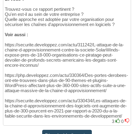
Trouvez-vous ce rapport pertinent ?
Qu'en est-il au sein de votre entreprise ?
Quelle approche est adoptée par votre organisation pour
sécuriser les chaînes d'approvisionnement en logiciels ?
Voir aussi :
https://securite.developpez.com/actu/311242/L-attaque-de-la-
chaine-d-approvisionnement-contre-la-societe-SolarWinds-
expose-pres-de-18-000-organisations-ce-piratage-peut-
devoiler-de-profonds-secrets-americains-les-degats-sont-
encore-inconnus/
https://php.developpez.com/actu/330364/Des-portes-derobees-
ont-ete-trouvees-dans-plus-de-90-themes-et-plugins-
WordPress-affectant-plus-de-360-000-sites-actifs-suite-a-une-
attaque-massive-de-la-chaine-d-approvisionnement/
https://securite.developpez.com/actu/330434/Les-attaques-de-
la-chaine-d-approvisionnement-des-logiciels-ont-augmente-de-
plus-de-300-pourcent-en-2021-par-rapport-a-2020-du-a-la-
faible-securite-dans-les-environnements-de-developpement/
3
0