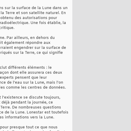
ons sur la surface de la Lune dans un
a Terre et son satellite naturel. En
 obtenu des autorisations pour
adioélectrique. Une fois établie, la
ritique.
e. Par ailleurs, en dehors du
oit également répondre aux
rraient engendrer sur la surface de
iqués sur la Terre, ce qui signifie
clut différents éléments : le
façon dont elle assurera ces deux
s experts pensent que leur
nce de l'eau sur la Lune, mais l'on
elles comme les centres de données.
 l'existence se discute toujours,
 déjà pendant la journée, ce
a Terre. De nombreuses questions
e de la Lune. Lonestar est toutefois
es informations vers la Lune.
pour presque tout ce que nous