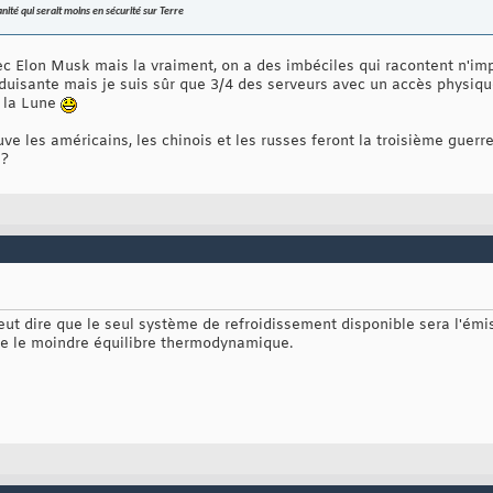
té qui serait moins en sécurité sur Terre
c Elon Musk mais la vraiment, on a des imbéciles qui racontent n'imp
éduisante mais je suis sûr que 3/4 des serveurs avec un accès physiqu
r la Lune
ouve les américains, les chinois et les russes feront la troisième guer
 ?
veut dire que le seul système de refroidissement disponible sera l'émi
re le moindre équilibre thermodynamique.