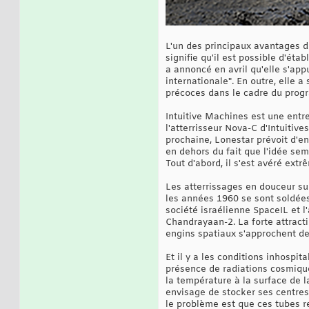
L'un des principaux avantages d
signifie qu'il est possible d'éta
a annoncé en avril qu'elle s'app
internationale". En outre, elle 
précoces dans le cadre du prog
Intuitive Machines est une entre
l'atterrisseur Nova-C d'Intuiti
prochaine, Lonestar prévoit d'e
en dehors du fait que l'idée sem
Tout d'abord, il s'est avéré extr
Les atterrissages en douceur su
les années 1960 se sont soldées
société israélienne SpaceIL et l
Chandrayaan-2. La forte attracti
engins spatiaux s'approchent de
Et il y a les conditions inhospi
présence de radiations cosmique
la température à la surface de l
envisage de stocker ses centres 
le problème est que ces tubes re