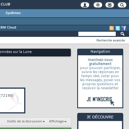
CLUB
Systèmes
IBM Cloud
Recherche avancée
Navigation
données sur la Lune
Inscrivez-vous
gratuitement
pour pouvoir participer,
suivre les réponses en
temps réel, voter pour
les messages, poser vos
propres questions et
recevoir la newsletter
Outils de la discussion
Affichage