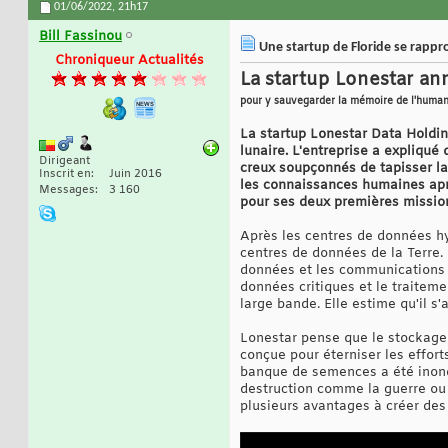
01/06/2022,
21h17
Bill Fassinou
Une startup de Floride se rappr
Chroniqueur Actualités
La startup Lonestar an
pour y sauvegarder la mémoire de l'humanit
La startup Lonestar Data Holding
lunaire. L'entreprise a expliqué
Dirigeant
creux soupçonnés de tapisser la 
Inscrit en
Juin 2016
les connaissances humaines aprè
Messages
3 160
pour ses deux premières mission
Après les centres de données hy
centres de données de la Terre. 
données et les communications de
données critiques et le traiteme
large bande. Elle estime qu'il s
Lonestar pense que le stockage 
conçue pour éterniser les effort
banque de semences a été inond
destruction comme la guerre ou l
plusieurs avantages à créer des