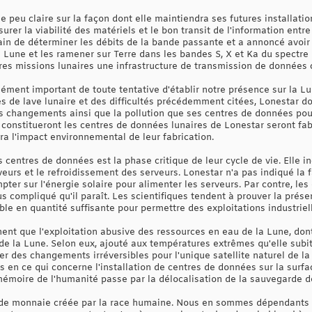
le peu claire sur la façon dont elle maintiendra ses futures installati
r la viabilité des matériels et le bon transit de l'information entre l
rain de déterminer les débits de la bande passante et a annoncé avoir
Lune et les ramener sur Terre dans les bandes S, X et Ka du spectre r
ures missions lunaires une infrastructure de transmission de données c
ment important de toute tentative d'établir notre présence sur la Lun
s de lave lunaire et des difficultés précédemment citées, Lonestar d
s changements ainsi que la pollution que ses centres de données pou
i constitueront les centres de données lunaires de Lonestar seront fabr
ira l'impact environnemental de leur fabrication.
 centres de données est la phase critique de leur cycle de vie. Elle in
urs et le refroidissement des serveurs. Lonestar n'a pas indiqué la 
pter sur l'énergie solaire pour alimenter les serveurs. Par contre, le
us compliqué qu'il paraît. Les scientifiques tendent à prouver la prése
ible en quantité suffisante pour permettre des exploitations industri
nent que l'exploitation abusive des ressources en eau de la Lune, dont
de la Lune. Selon eux, ajouté aux températures extrêmes qu'elle subit
r des changements irréversibles pour l'unique satellite naturel de l
en ce qui concerne l'installation de centres de données sur la surfac
mémoire de l'humanité passe par la délocalisation de la sauvegarde d
nde monnaie créée par la race humaine. Nous en sommes dépendants 