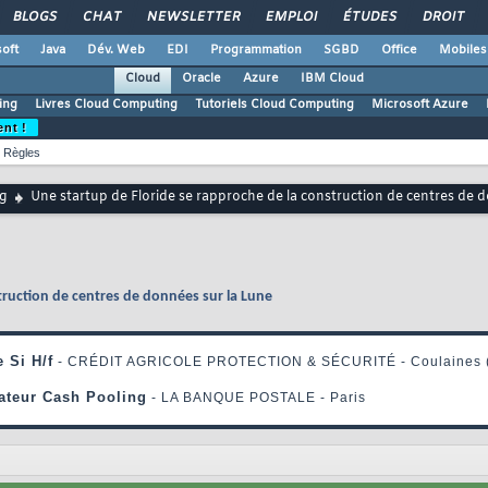
BLOGS
CHAT
NEWSLETTER
EMPLOI
ÉTUDES
DROIT
oft
Java
Dév. Web
EDI
Programmation
SGBD
Office
Mobiles
Cloud
Oracle
Azure
IBM Cloud
ing
Livres Cloud Computing
Tutoriels Cloud Computing
Microsoft Azure
ent !
Règles
g
Une startup de Floride se rapproche de la construction de centres de 
truction de centres de données sur la Lune