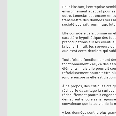
Pour l'instant, l'entreprise semb
environnement adéquat pour assure
outre, Lonestar est encore en t
transmettre des données vers la 
société pourrait fournir aux fut
Elle considère cela comme un élé
caractère hypothétique des tube
préoccupations sur les éventuel
la Lune. En fait, les serveurs qu
que c'est cette dernière qui sub
Toutefois, le fonctionnement des
fonctionnement 24H/24 des serve
éléments, mais elle pourrait com
refroidissement pourrait être pl
ignore encore si elle est dispon
À ce propos, des critiques craig
réchauffe davantage la surface 
réchauffement pourrait engendre
demeurent encore sans réponses 
convaincue que la survie de la 
« Les données sont la plus gra