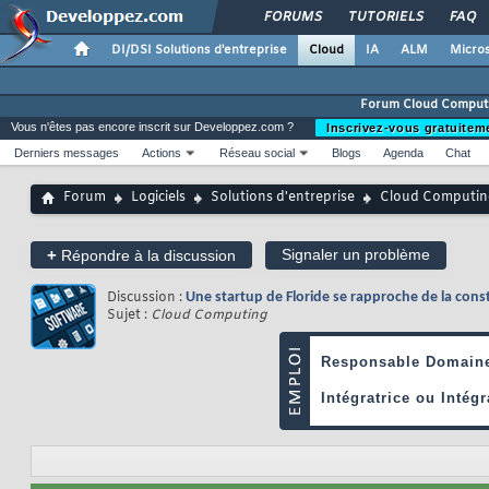
FORUMS
TUTORIELS
FAQ
DI/DSI Solutions d'entreprise
Cloud
IA
ALM
Micros
Forum Cloud Comput
Vous n'êtes pas encore inscrit sur Developpez.com ?
Inscrivez-vous gratuitem
Derniers messages
Actions
Réseau social
Blogs
Agenda
Chat
Forum
Logiciels
Solutions d'entreprise
Cloud Computin
+
Signaler un problème
Répondre à la discussion
Discussion :
Une startup de Floride se rapproche de la cons
Sujet :
Cloud Computing