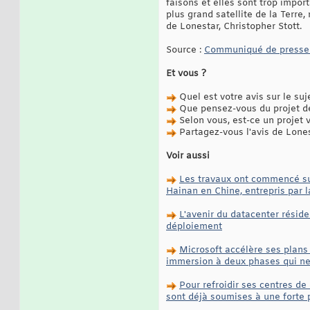
faisons et elles sont trop impor
plus grand satellite de la Terre,
de Lonestar, Christopher Stott.
Source :
Communiqué de presse 
Et vous ?
Quel est votre avis sur le suj
Que pensez-vous du projet de 
Selon vous, est-ce un projet v
Partagez-vous l'avis de Lones
Voir aussi
Les travaux ont commencé sur
Hainan en Chine, entrepris par 
L'avenir du datacenter réside
déploiement
Microsoft accélère ses plans 
immersion à deux phases qui ne
Pour refroidir ses centres de
sont déjà soumises à une forte 