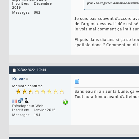
Inscrit en
Décembre
pour y sauvegarder la mémoire de l'humani
2019
Messages
862
Je suis pas souvent d'accord ave
de l'argent dessus. L'idée est s
je vois mal comment ça irait su
Et puis dans dix ans si ça se tr
spatiale donc ? Comment on dit
02/06/2022,
12h44
Kulvar
Membre confirmé
Sans eau ni air sur la Lune, ça 
Tout aura fondu avant d'atteind
Développeur Web
Inscrit en
Janvier 2016
Messages
194