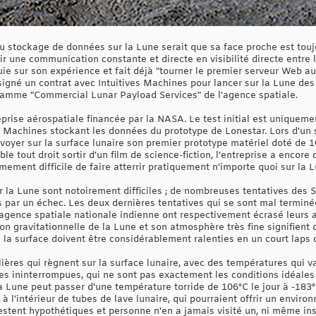
u stockage de données sur la Lune serait que sa face proche est toujo
blir une communication constante et directe en visibilité directe entre 
uie sur son expérience et fait déjà "tourner le premier serveur Web a
a signé un contrat avec Intuitives Machines pour lancer sur la Lune d
ramme "Commercial Lunar Payload Services" de l'agence spatiale.
prise aérospatiale financée par la NASA. Le test initial est uniquement
ves Machines stockant les données du prototype de Lonestar. Lors d'un
nvoyer sur la surface lunaire son premier prototype matériel doté de
ble tout droit sortir d'un film de science-fiction, l'entreprise a enco
êmement difficile de faire atterrir pratiquement n'importe quoi sur la 
r la Lune sont notoirement difficiles ; de nombreuses tentatives des 
 par un échec. Les deux dernières tentatives qui se sont mal terminée
'agence spatiale nationale indienne ont respectivement écrasé leurs a
on gravitationnelle de la Lune et son atmosphère très fine signifient 
 la surface doivent être considérablement ralenties en un court laps
talières qui règnent sur la surface lunaire, avec des températures qui 
s ininterrompues, qui ne sont pas exactement les conditions idéales 
a Lune peut passer d'une température torride de 106°C le jour à -183°C
à l'intérieur de tubes de lave lunaire, qui pourraient offrir un envi
stent hypothétiques et personne n'en a jamais visité un, ni même ins