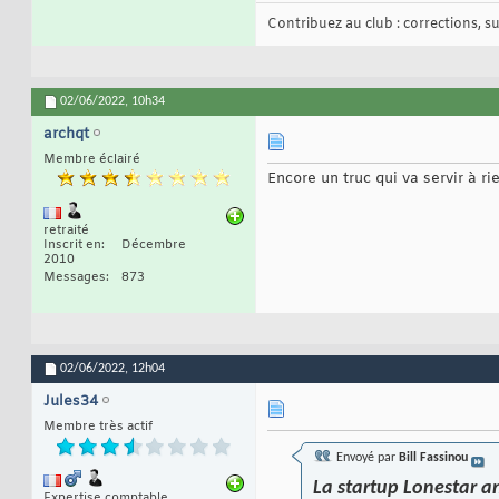
Contribuez au club : corrections, sug
02/06/2022,
10h34
archqt
Membre éclairé
Encore un truc qui va servir à ri
retraité
Inscrit en
Décembre
2010
Messages
873
02/06/2022,
12h04
Jules34
Membre très actif
Envoyé par
Bill Fassinou
La startup Lonestar a
Expertise comptable