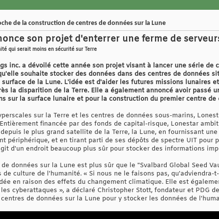
oche de la construction de centres de données sur la Lune
nonce son projet d'enterrer une ferme de serveurs
é qui serait moins en sécurité sur Terre
s inc. a dévoilé cette année son projet visant à lancer une série de 
 qu'elle souhaite stocker des données dans des centres de données sit
surface de la Lune. L'idée est d'aider les futures missions lunaires e
s la disparition de la Terre. Elle a également annoncé avoir passé u
s sur la surface lunaire et pour la construction du premier centre de
perscales sur la Terre et les centres de données sous-marins, Lonest
Entièrement financée par des fonds de capital-risque, Lonestar ambit
puis le plus grand satellite de la Terre, la Lune, en fournissant une 
nt périphérique, et en tirant parti de ses dépôts de spectre UIT pour
'agit d'un endroit beaucoup plus sûr pour stocker des informations imp
de données sur la Lune est plus sûr que le "Svalbard Global Seed Vau
s de culture de l'humanité. « Si nous ne le faisons pas, qu'adviendra-t
ée en raison des effets du changement climatique. Elle est égalemen
es cyberattaques », a déclaré Christopher Stott, fondateur et PDG de L
 centres de données sur la Lune pour y stocker les données de l'huma