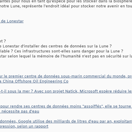
tantes pour nous en tant qu'espèce pour les stocker dans la biosphère d
 notre Lune, représente l'endroit idéal pour stocker notre avenir en tou
de Lonestar
et ?
Lonestar d'installer des centres de données sur la Lune ?
iable ? Ces infrastructures sont-elles sans danger pour la Lune ?
tar selon lequel la mémoire de l'humanité n'est pas en sécurité sur l
 le premier centre de données sous-marin commercial du monde, prév
la China Offshore Oil Engineering Co
-t-il sous la mer ? Avec son projet Natick, Microsoft espère réduire 
pour rendre ses centres de données moins "assoiffés", elle se tourne 
 nécessite pas d'eau
 données, Google utilise des milliards de litres d'eau par an, exploita
pression, selon un rapport