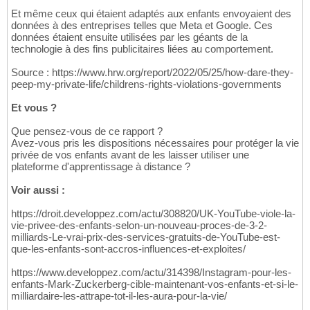
Et même ceux qui étaient adaptés aux enfants envoyaient des
données à des entreprises telles que Meta et Google. Ces
données étaient ensuite utilisées par les géants de la
technologie à des fins publicitaires liées au comportement.
Source : https://www.hrw.org/report/2022/05/25/how-dare-they-
peep-my-private-life/childrens-rights-violations-governments
Et vous ?
Que pensez-vous de ce rapport ?
Avez-vous pris les dispositions nécessaires pour protéger la vie
privée de vos enfants avant de les laisser utiliser une
plateforme d'apprentissage à distance ?
Voir aussi :
https://droit.developpez.com/actu/308820/UK-YouTube-viole-la-
vie-privee-des-enfants-selon-un-nouveau-proces-de-3-2-
milliards-Le-vrai-prix-des-services-gratuits-de-YouTube-est-
que-les-enfants-sont-accros-influences-et-exploites/
https://www.developpez.com/actu/314398/Instagram-pour-les-
enfants-Mark-Zuckerberg-cible-maintenant-vos-enfants-et-si-le-
milliardaire-les-attrape-tot-il-les-aura-pour-la-vie/