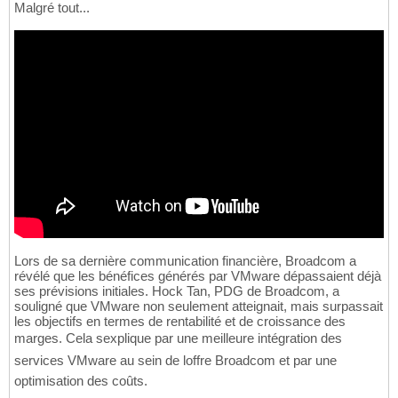
Malgré tout...
Lors de sa dernière communication financière, Broadcom a
révélé que les bénéfices générés par VMware dépassaient déjà
ses prévisions initiales. Hock Tan, PDG de Broadcom, a
souligné que VMware non seulement atteignait, mais surpassait
les objectifs en termes de rentabilité et de croissance des
marges. Cela sexplique par une meilleure intégration des
services VMware au sein de loffre Broadcom et par une
optimisation des coûts.