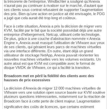
la trésorerie de l'entreprise. Windbichler a souligné qu'Anexia
n'aurait pas pu continuer à rivaliser sur le marché, d'autant que
ses clients sous contrat refusaient de supporter l'augmentation
des prix. Bien qu'une action en justice ait été envisagée, le PDG
a jugé que cela aurait été trop long et coûteux.
Face à cette situation, Anexia a pris la décision de migrer vers
KVM, facilité par le fait que la société possédait déjà une autre
entreprise d'hébergement, Netcup, utilisant cette technologie.
De plus, grâce à une couche d'abstraction nommée « Anexia
Engine », Anexia avait masqué l'utilisation de VMware aux yeux
de ses clients, qui géraient leurs parcs de machines virtuelles
via une interface différente. En outre, étant déjà un grand
utilisateur de stockage NetApp, Anexia pouvait réorienter les
nouvelles machines virtuelles vers les volumes existants. Un
autre atout est que KVM est compatible avec le format de
disque VMDK de VMware, ce qui a facilité la transition.
Broadcom met en péril la fidélité des clients avec des
hausses de prix excessives
La décision d'Anexia de migrer 12 000 machines virtuelles de
VMware vers une solution open source basée sur KVM soulève
plusieurs questions intéressantes, notamment sur la réaction de
Broadcom face à cette perte de client majeur. Laugmentation
significative des coûts de licences, que certains estiment