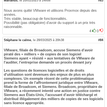
Marianus
,
le 20/01/2025 à 14h08
#83
Nous avons quitté VMware et utilisons Proxmox depuis des
années.
Très stable, beaucoup de fonctionnalités.
Possibilité (pas obligatoire) d'avoir du support à un prix très
raisonnable.
4
0
Stéphane le calme
,
le 28/03/2025 à 20h38
#84
VMware, filiale de Broadcom, accuse Siemens d'avoir
piraté des « milliers » de copies de son logiciel
Siemens ayant « résisté » aux tentatives de VMware de
l'auditer, l'entreprise demande un procès devant jury
Les questions de licences logicielles et de droits
d'utilisation sont devenues des enjeux de plus en plus
complexes. Un exemple récent de cette problématique
prend la forme de l'affrontement juridique entre VMware,
filiale de Broadcom, et Siemens. Broadcom, propriétaire de
VMware, a récemment intenté une action en justice contre
Siemens aux États-Unis, l'accusant d'avoir téléchargé et
distribué illégalement des milliers de copies de ses logiciels
sans licence appropriée.