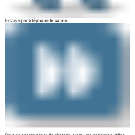
Envoyé par
Stéphane le calme