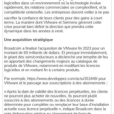
logicielles dans un environnement où la technologie évolue
rapidement, les relations commerciales se complexifient, et la
compétitivité sintensifie. Les entreprises doivent veiller à ne pas
sacrifier la confiance de leurs clients pour des gains à court
terme. La manière dont VMware et Siemens géreront cette
crise pourrait bien définir la direction que prendra cette
dynamique dans les années à venir.
Une acquisition stratégique
Broadcom a finalisé l'acquisition de VMware fin 2023 pour un
montant de 69 milliards de dollars. Et presque immédiatement,
le géant des semiconducteurs a déclenché une tempête de feu
en apportant des changements majeurs au catalogue de
produits de VMware, notamment en modifiant les licences
logicielles et en mettant fin à certains produits.
Par exemple, https://www.developpez.com/actu/351848/ pour
VMware et le passage aux souscriptions à des abonnements :
« Après la date de validité des licences perpétuelles, les clients
ne pourront plus acheter de nouvelles. Ils pourront plutôt
souscrire à des abonnements ou des licences à durée
déterminée pour compléter ou remplacer leur base d'installation
actuelle sous licence perpétuelle », indique Broadcom dans la
note dinformation relative au changement de formule.