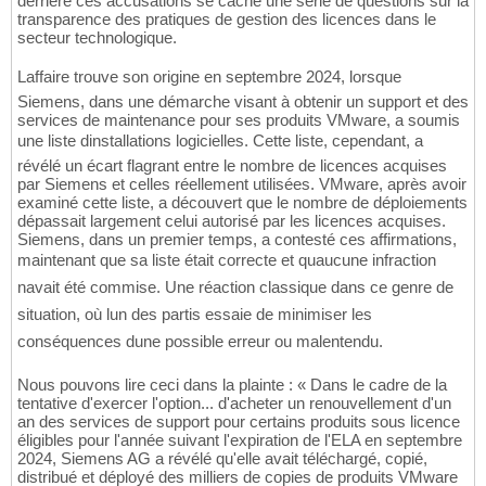
derrière ces accusations se cache une série de questions sur la
transparence des pratiques de gestion des licences dans le
secteur technologique.
Laffaire trouve son origine en septembre 2024, lorsque
Siemens, dans une démarche visant à obtenir un support et des
services de maintenance pour ses produits VMware, a soumis
une liste dinstallations logicielles. Cette liste, cependant, a
révélé un écart flagrant entre le nombre de licences acquises
par Siemens et celles réellement utilisées. VMware, après avoir
examiné cette liste, a découvert que le nombre de déploiements
dépassait largement celui autorisé par les licences acquises.
Siemens, dans un premier temps, a contesté ces affirmations,
maintenant que sa liste était correcte et quaucune infraction
navait été commise. Une réaction classique dans ce genre de
situation, où lun des partis essaie de minimiser les
conséquences dune possible erreur ou malentendu.
Nous pouvons lire ceci dans la plainte : « Dans le cadre de la
tentative d'exercer l'option... d'acheter un renouvellement d'un
an des services de support pour certains produits sous licence
éligibles pour l'année suivant l'expiration de l'ELA en septembre
2024, Siemens AG a révélé qu'elle avait téléchargé, copié,
distribué et déployé des milliers de copies de produits VMware