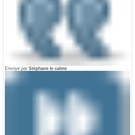
Envoyé par
Stéphane le calme