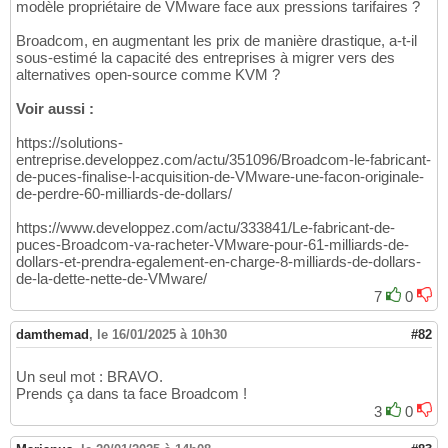
modèle propriétaire de VMware face aux pressions tarifaires ?
Broadcom, en augmentant les prix de manière drastique, a-t-il
sous-estimé la capacité des entreprises à migrer vers des
alternatives open-source comme KVM ?
Voir aussi :
https://solutions-
entreprise.developpez.com/actu/351096/Broadcom-le-fabricant-
de-puces-finalise-l-acquisition-de-VMware-une-facon-originale-
de-perdre-60-milliards-de-dollars/
https://www.developpez.com/actu/333841/Le-fabricant-de-
puces-Broadcom-va-racheter-VMware-pour-61-milliards-de-
dollars-et-prendra-egalement-en-charge-8-milliards-de-dollars-
de-la-dette-nette-de-VMware/
7
0
damthemad
,
le 16/01/2025 à 10h30
#82
Un seul mot : BRAVO.
Prends ça dans ta face Broadcom !
3
0