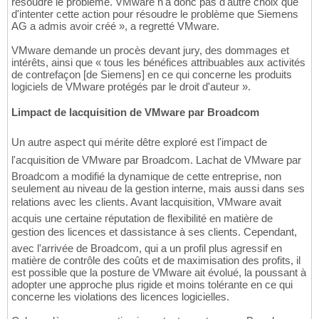
résoudre le problème. VMware n'a donc pas d'autre choix que
d'intenter cette action pour résoudre le problème que Siemens
AG a admis avoir créé », a regretté VMware.
VMware demande un procès devant jury, des dommages et
intérêts, ainsi que « tous les bénéfices attribuables aux activités
de contrefaçon [de Siemens] en ce qui concerne les produits
logiciels de VMware protégés par le droit d'auteur ».
Limpact de lacquisition de VMware par Broadcom
Un autre aspect qui mérite dêtre exploré est l'impact de
l'acquisition de VMware par Broadcom. Lachat de VMware par
Broadcom a modifié la dynamique de cette entreprise, non
seulement au niveau de la gestion interne, mais aussi dans ses
relations avec les clients. Avant lacquisition, VMware avait
acquis une certaine réputation de flexibilité en matière de
gestion des licences et dassistance à ses clients. Cependant,
avec l'arrivée de Broadcom, qui a un profil plus agressif en
matière de contrôle des coûts et de maximisation des profits, il
est possible que la posture de VMware ait évolué, la poussant à
adopter une approche plus rigide et moins tolérante en ce qui
concerne les violations des licences logicielles.