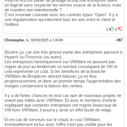
Peut-on encore parler de piratage lorsqu'une entreprise utilise
un logiciel sans respecter les termes exacts de la licence, mais
de manière non intentionnelle ?
C'est monnaie courante avec les contrats types "Open". Il y a
une régularisation qui intervient tous les ans entre le client et
l'éditeur.
1
0
Christophe
,
le 30/03/2025 à 13h08
#87
Bizarre ça, car une très grosse partie des entreprises passent à
HyperV ou Proxmox (ou autre).
Les entreprises historiquement sur VMWare ne peuvent pas
migrer du jour au lendemain un nombre conséquent de VM et
cela représente un coût. Si les bénéfices de la branche
VMWare de Broadcom doivent baisser, ça se fera
progressivement, et dans un premier temps l'augmentation des
marges compensera la baisse des ventes.
Il y a de fortes chances en tout cas que de nouveaux projets ne
soient pas initiés avec VMWare. Et avec le nombres d'article
expliquant que certaines entreprises ont migrés beaucoup de
VM hors VMWare, il pourra y avoir un effet boule de neige.
Et en cas de serveurs sur le cloud, le cout VMWare,
éventuellement inclus avec l'offre n'est pas visible pour les