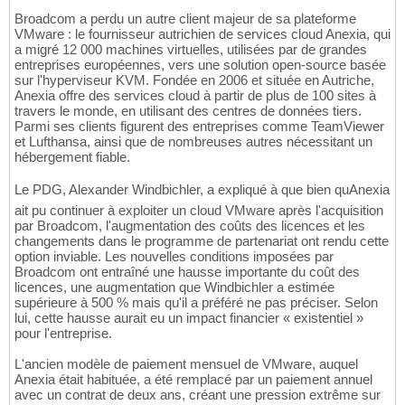
Broadcom a perdu un autre client majeur de sa plateforme
VMware : le fournisseur autrichien de services cloud Anexia, qui
a migré 12 000 machines virtuelles, utilisées par de grandes
entreprises européennes, vers une solution open-source basée
sur l'hyperviseur KVM. Fondée en 2006 et située en Autriche,
Anexia offre des services cloud à partir de plus de 100 sites à
travers le monde, en utilisant des centres de données tiers.
Parmi ses clients figurent des entreprises comme TeamViewer
et Lufthansa, ainsi que de nombreuses autres nécessitant un
hébergement fiable.
Le PDG, Alexander Windbichler, a expliqué à que bien quAnexia
ait pu continuer à exploiter un cloud VMware après l'acquisition
par Broadcom, l'augmentation des coûts des licences et les
changements dans le programme de partenariat ont rendu cette
option inviable. Les nouvelles conditions imposées par
Broadcom ont entraîné une hausse importante du coût des
licences, une augmentation que Windbichler a estimée
supérieure à 500 % mais qu'il a préféré ne pas préciser. Selon
lui, cette hausse aurait eu un impact financier « existentiel »
pour l'entreprise.
L'ancien modèle de paiement mensuel de VMware, auquel
Anexia était habituée, a été remplacé par un paiement annuel
avec un contrat de deux ans, créant une pression extrême sur