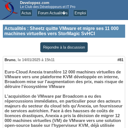
Developpez.com
Le Club des Développeurs et IT Pro
Actus
Forum Actualit�s
Emploi
Actualités
:
Sheetz quitte VMware et migre ses 11 000
machines virtuelles vers StorMagic SvHCI
Répondre à la discussion
Bruno
,
le 14/01/2025 à 15h11
#81
Euro-Cloud Anexia transfère 12 000 machines virtuelles de
VMware vers une plateforme KVM développée en interne,
Broadcom mise sur l'augmentation des prix, mais risque de
détruire l'écosystème VMware
L'acquisition de VMware par Broadcom a eu des
répercussions immédiates, en particulier pour des acteurs
majeurs du secteur du cloud tels qu'Anexia, un fournisseur
de services autrichien. Face à des hausses de coûts de
licences drastiques, Anexia a pris la décision de migrer 12
000 machines virtuelles (VM) de VMware vers une solution
open-source basée sur l'hyperviseur KVM, déjà utilisée