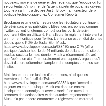
nouveaux moyens de générer des revenus, que l'époque où l'on
se contentait d'imprimer de l'argent à partir de publicités ciblées
touche à sa fin », a déclaré Justin Brookman, directeur de la
politique technologique chez Consumer Reports.
Brookman estime qu'à mesure que les régulateurs continuent
de sévir contre les publicités ciblées, des entreprises comme
Twitter, qui ont longtemps compté sur les outils de suivi,
pourraient être en difficulté. Par ailleurs, le règlement intervient à
un moment critique pour Twitter. L'entreprise est en état de crise
depuis que le PDG de Tesla, Elon Musk,
https://www.developpez.com/actu/333490/ une OPA (offre
publique d'achat) hostile de 44 milliards de dollars sur le site de
médias sociaux le mois dernier. Musk a récemment déclaré
que l'opération était "temporairement en suspens", arguant qu'il
devait d'abord déterminer l'ampleur des comptes zombies sur
le site.
Mais les experts en fusions d'entreprises, ainsi que les
membres de l'exécutif de Twitter,
https://www.developpez.com/actu/333581/ que l'accord est
toujours en cours, puisque Musk est dans un contrat
juridiquement contraignant avec la société en attendant
l'examen des actionnaires et des autorités réglementaires.
Musk n'a pas encore commenté le règlement de mercredi.