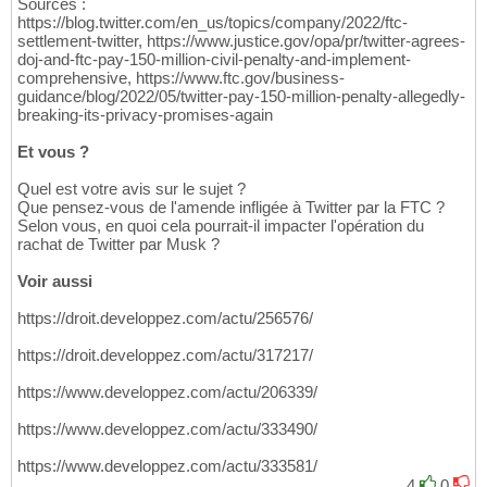
Sources :
https://blog.twitter.com/en_us/topics/company/2022/ftc-
settlement-twitter, https://www.justice.gov/opa/pr/twitter-agrees-
doj-and-ftc-pay-150-million-civil-penalty-and-implement-
comprehensive, https://www.ftc.gov/business-
guidance/blog/2022/05/twitter-pay-150-million-penalty-allegedly-
breaking-its-privacy-promises-again
Et vous ?
Quel est votre avis sur le sujet ?
Que pensez-vous de l'amende infligée à Twitter par la FTC ?
Selon vous, en quoi cela pourrait-il impacter l'opération du
rachat de Twitter par Musk ?
Voir aussi
https://droit.developpez.com/actu/256576/
https://droit.developpez.com/actu/317217/
https://www.developpez.com/actu/206339/
https://www.developpez.com/actu/333490/
https://www.developpez.com/actu/333581/
4
0