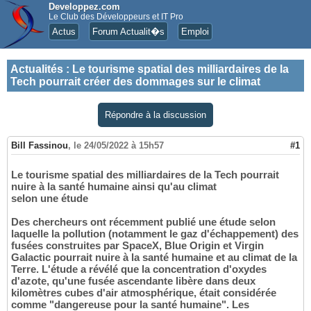
Developpez.com
Le Club des Développeurs et IT Pro
Actus
Forum Actualit�s
Emploi
Actualités
:
Le tourisme spatial des milliardaires de la
Tech pourrait créer des dommages sur le climat
Répondre à la discussion
Bill Fassinou
,
le 24/05/2022 à 15h57
#1
Le tourisme spatial des milliardaires de la Tech pourrait
nuire à la santé humaine ainsi qu'au climat
selon une étude
Des chercheurs ont récemment publié une étude selon
laquelle la pollution (notamment le gaz d'échappement) des
fusées construites par SpaceX, Blue Origin et Virgin
Galactic pourrait nuire à la santé humaine et au climat de la
Terre. L'étude a révélé que la concentration d'oxydes
d'azote, qu'une fusée ascendante libère dans deux
kilomètres cubes d'air atmosphérique, était considérée
comme "dangereuse pour la santé humaine". Les