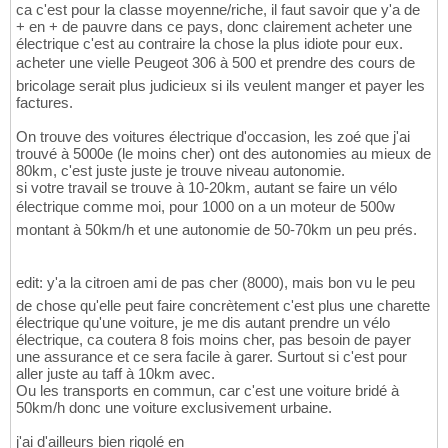
ca c'est pour la classe moyenne/riche, il faut savoir que y'a de
+ en + de pauvre dans ce pays, donc clairement acheter une
électrique c'est au contraire la chose la plus idiote pour eux.
acheter une vielle Peugeot 306 à 500 et prendre des cours de
bricolage serait plus judicieux si ils veulent manger et payer les
factures.
On trouve des voitures électrique d'occasion, les zoé que j'ai
trouvé à 5000e (le moins cher) ont des autonomies au mieux de
80km, c'est juste juste je trouve niveau autonomie.
si votre travail se trouve à 10-20km, autant se faire un vélo
électrique comme moi, pour 1000 on a un moteur de 500w
montant à 50km/h et une autonomie de 50-70km un peu prés.
edit: y'a la citroen ami de pas cher (8000), mais bon vu le peu
de chose qu'elle peut faire concrètement c'est plus une charette
électrique qu'une voiture, je me dis autant prendre un vélo
électrique, ca coutera 8 fois moins cher, pas besoin de payer
une assurance et ce sera facile à garer. Surtout si c'est pour
aller juste au taff à 10km avec.
Ou les transports en commun, car c'est une voiture bridé à
50km/h donc une voiture exclusivement urbaine.
j'ai d'ailleurs bien rigolé en