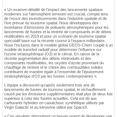
« Un examen détaillé de l'impact des lancements spatiaux
modernes sur l'atmosphère terrestre est crucial, compte tenu
de l'essor des investissements dans l'industrie spatiale et de
l'ère prévue du tourisme spatial. Nous développons des
inventaires d'émissions de polluants atmosphériques pour les
lancements de fusées et la rentrée de composants et de débris
réutilisables en 2019 et pour un scénario de tourisme spatial
spéculatif basé sur la récente course à l'espace milliardaire.
Nous l'incluons dans le modèle global GEOS-Chem couplé à un
modèle de transfert radiatif pour déterminer l'influence sur
l'ozone stratosphérique (O3) et le climat. En raison de la
récente augmentation des débris réintroduits et des
composants réutilisables, les oxydes d'azote provenant du
chauffage de rentrée et le chlore des combustibles solides
contribuent de manière égale à l'ensemble de l'épuisement
stratosphérique d'O3 par les fusées contemporaines ».
L'équipe a découvert qu'après seulement trois ans de
lancements de fusées de tourisme spatial, le réchauffement
causé par les émissions supplémentaires était plus de deux fois
supérieur à celui des fusées actuelles. Cela est dû aux
carburants hybrides en caoutchouc synthétique utilisés par
Virgin Galactic et au kérosène utilisé par SpaceX.
« Ces résultats démontrent un besoin urgent de développer une