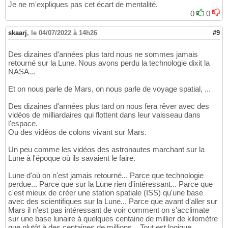
Je ne m'expliques pas cet écart de mentalité.
0
0
skaarj
,
le 04/07/2022 à 14h26
#9
Des dizaines d'années plus tard nous ne sommes jamais
retourné sur la Lune. Nous avons perdu la technologie dixit la
NASA...
Et on nous parle de Mars, on nous parle de voyage spatial, ...
Des dizaines d'années plus tard on nous fera rêver avec des
vidéos de milliardaires qui flottent dans leur vaisseau dans
l'espace.
Ou des vidéos de colons vivant sur Mars.
Un peu comme les vidéos des astronautes marchant sur la
Lune à l'époque où ils savaient le faire.
Lune d'où on n'est jamais retourné... Parce que technologie
perdue... Parce que sur la Lune rien d'intéressant... Parce que
c'est mieux de créer une station spatiale (ISS) qu'une base
avec des scientifiques sur la Lune... Parce que avant d'aller sur
Mars il n'est pas intéressant de voir comment on s'acclimate
sur une base lunaire à quelques centaine de millier de kilomètre
que plutôt à des centaines de millions... Tout est logique...