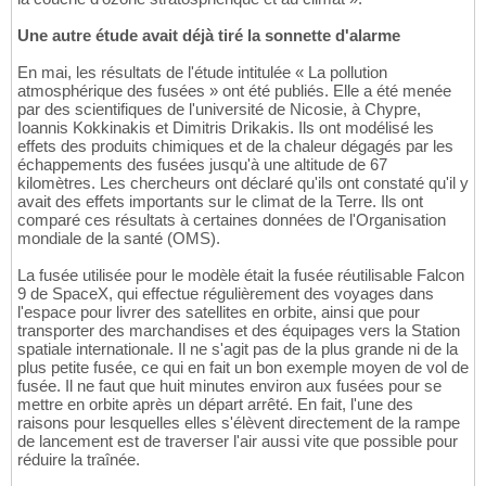
Une autre étude avait déjà tiré la sonnette d'alarme
En mai, les résultats de l'étude intitulée « La pollution
atmosphérique des fusées » ont été publiés. Elle a été menée
par des scientifiques de l'université de Nicosie, à Chypre,
Ioannis Kokkinakis et Dimitris Drikakis. Ils ont modélisé les
effets des produits chimiques et de la chaleur dégagés par les
échappements des fusées jusqu'à une altitude de 67
kilomètres. Les chercheurs ont déclaré qu'ils ont constaté qu'il y
avait des effets importants sur le climat de la Terre. Ils ont
comparé ces résultats à certaines données de l'Organisation
mondiale de la santé (OMS).
La fusée utilisée pour le modèle était la fusée réutilisable Falcon
9 de SpaceX, qui effectue régulièrement des voyages dans
l'espace pour livrer des satellites en orbite, ainsi que pour
transporter des marchandises et des équipages vers la Station
spatiale internationale. Il ne s'agit pas de la plus grande ni de la
plus petite fusée, ce qui en fait un bon exemple moyen de vol de
fusée. Il ne faut que huit minutes environ aux fusées pour se
mettre en orbite après un départ arrêté. En fait, l'une des
raisons pour lesquelles elles s'élèvent directement de la rampe
de lancement est de traverser l'air aussi vite que possible pour
réduire la traînée.