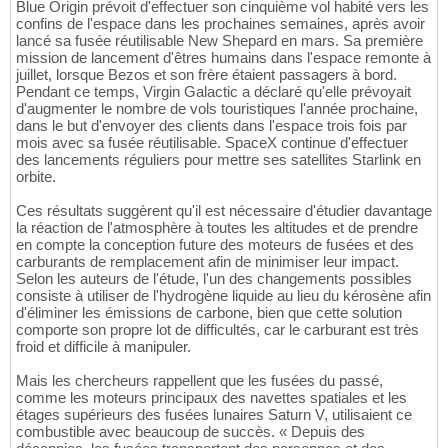
Blue Origin prévoit d'effectuer son cinquième vol habité vers les
confins de l'espace dans les prochaines semaines, après avoir
lancé sa fusée réutilisable New Shepard en mars. Sa première
mission de lancement d'êtres humains dans l'espace remonte à
juillet, lorsque Bezos et son frère étaient passagers à bord.
Pendant ce temps, Virgin Galactic a déclaré qu'elle prévoyait
d'augmenter le nombre de vols touristiques l'année prochaine,
dans le but d'envoyer des clients dans l'espace trois fois par
mois avec sa fusée réutilisable. SpaceX continue d'effectuer
des lancements réguliers pour mettre ses satellites Starlink en
orbite.
Ces résultats suggèrent qu'il est nécessaire d'étudier davantage
la réaction de l'atmosphère à toutes les altitudes et de prendre
en compte la conception future des moteurs de fusées et des
carburants de remplacement afin de minimiser leur impact.
Selon les auteurs de l'étude, l'un des changements possibles
consiste à utiliser de l'hydrogène liquide au lieu du kérosène afin
d'éliminer les émissions de carbone, bien que cette solution
comporte son propre lot de difficultés, car le carburant est très
froid et difficile à manipuler.
Mais les chercheurs rappellent que les fusées du passé,
comme les moteurs principaux des navettes spatiales et les
étages supérieurs des fusées lunaires Saturn V, utilisaient ce
combustible avec beaucoup de succès. « Depuis des