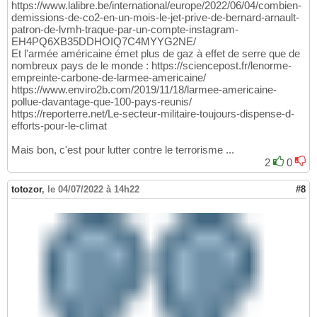
https://www.lalibre.be/international/europe/2022/06/04/combien-
demissions-de-co2-en-un-mois-le-jet-prive-de-bernard-arnault-
patron-de-lvmh-traque-par-un-compte-instagram-
EH4PQ6XB35DDHOIQ7C4MYYG2NE/
Et l'armée américaine émet plus de gaz à effet de serre que de
nombreux pays de le monde : https://sciencepost.fr/lenorme-
empreinte-carbone-de-larmee-americaine/
https://www.enviro2b.com/2019/11/18/larmee-americaine-
pollue-davantage-que-100-pays-reunis/
https://reporterre.net/Le-secteur-militaire-toujours-dispense-d-
efforts-pour-le-climat
Mais bon, c'est pour lutter contre le terrorisme ...
2
0
totozor
,
le 04/07/2022 à 14h22
#8