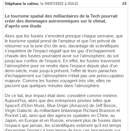
Stéphane le calme
,
le 04/07/2022 à 01h11
#3
Le tourisme spatial des milliardaires de la Tech pourrait
créer des dommages astronomiques sur le climat,
d'après une étude
Alors que les fusées s'envolent presque chaque semaine, que
le tourisme spatial prend de l'ampleur et que l'on prévoit de
retourner sur la lune d'ici dix ans, davantage de scientifiques
s'inquiètent de l'impact négatif que les gaz d'échappement
chauds des fusées pourraient avoir sur l'atmosphère, du sol
jusqu'aux confins de l'espace. En effet, les fusées traversent
l'atmosphère pour se rendre dans l'espace depuis plus d'un
demi-siècle, mais jusqu'à présent, l'effet de leurs panaches
d'échappement sur l'atmosphère n'était pas une préoccupation
majeure. Comme les fusées voyagent très vite, elles ne
passent que quelques minutes dans l'atmosphère.
De ce fait, leur impact était donc considéré comme minime.
Aujourd'hui, alors que des entreprises privées telles que
SpaceX d'Elon Musk, Blue Origin (Amazon) de Jeff Bezos,
Virgin Galactic du milliardaire britannique Richard Branson et
Rocket Lab, ainsi que des agences spatiales en Chine, au
Japon, en Europe et en Russie, envoient plus de fusées dans
l'espace que jamais, les scientifiques estiment qu'il est temps
d'examiner l'impact à long terme de tous ces lancements sur