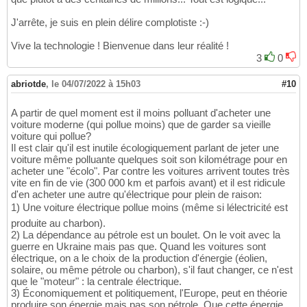
J'arrête, je suis en plein délire complotiste :-)
Vive la technologie ! Bienvenue dans leur réalité !
3
0
abriotde
,
le 04/07/2022 à 15h03
#10
A partir de quel moment est il moins polluant d'acheter une
voiture moderne (qui pollue moins) que de garder sa vieille
voiture qui pollue?
Il est clair qu'il est inutile écologiquement parlant de jeter une
voiture même polluante quelques soit son kilométrage pour en
acheter une "écolo". Par contre les voitures arrivent toutes très
vite en fin de vie (300 000 km et parfois avant) et il est ridicule
d'en acheter une autre qu'électrique pour plein de raison:
1) Une voiture électrique pollue moins (même si lélectricité est
produite au charbon).
2) La dépendance au pétrole est un boulet. On le voit avec la
guerre en Ukraine mais pas que. Quand les voitures sont
électrique, on a le choix de la production d'énergie (éolien,
solaire, ou même pétrole ou charbon), s'il faut changer, ce n'est
que le "moteur" : la centrale électrique.
3) Économiquement et politiquement, l'Europe, peut en théorie
produire son énergie mais pas son pétrole. Que cette énergie