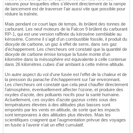
raisons pour lesquelles elles s'élèvent directement de la rampe
de lancement est de traverser l'air aussi vite que possible pour
réduire la traînée.
Mais pendant ce court laps de temps, ils brûlent des tonnes de
carburant. Les neuf moteurs de la Falcon 9 brûlent du carburant
RP-1, qui est une version raffinée du kérosène semblable au
kérosène. Comme il s'agit d'un combustible fossile, il produit du
dioxyde de carbone, un gaz à effet de serre, dans ses gaz
d'échappement. Les chercheurs ont constaté que la quantité de
dioxyde de carbone émise lorsque la fusée monte d'un
kilomètre dans la mésosphère est équivalente à celle contenue
dans 26 kilomètres cubes d'air ambiant à cette même altitude.
Un autre aspect du vol d'une fusée est l'effet de la chaleur et de
la pression du panache d'échappement sur l'air environnant.
Les chercheurs ont constaté que cela peut chauffer directement
l'atmosphère, éventuellement affecter l'ozone, et produire des
oxydes d'azote, des polluants nocifs pour la santé humaine.
Actuellement, ces oxydes d'azote gazeux créés sous des
températures élevées à des altitudes plus basses sont
emportés par les vents en altitude, de sorte que les impacts
sont temporaires à des altitudes plus élevées. Mais les
scientifiques craignent que l'augmentation prévue des voyages
en fusée à l'avenir n'ait un effet cumulatif.