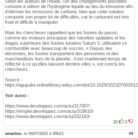
Selon les auteurs de l'étude, l'un des changements possibles
consiste à utiliser de l'hydrogène liquide au lieu du kérosène afin
d'éliminer les émissions de carbone, bien que cette solution
comporte son propre lot de difficultés, car le carburant est très
froid et difficile à manipuler.
Mais les chercheurs rappellent que les fusées du passé,
comme les moteurs principaux des navettes spatiales et les
étages supérieurs des fusées lunaires Saturn V, utilisaient ce
combustible avec beaucoup de succès. « Depuis des
décennies, les fusées transportent des personnes et des
marchandises hors de la planète ; il est maintenant temps de
réfléchir à ce qu'elles laissent derrière elles », ont conclu les
chercheurs.
Source :
https://agupubs.onlinelibrary.wiley.com/doi/10.1029/2021EF002612
Voir aussi :
https://www.developpez.com/actu/317007/
https://emploi.developpez.com/actu/318610/
https://www.developpez.com/actu/332163/
30
0
smarties
,
le 04/07/2022 à 09h21
#4