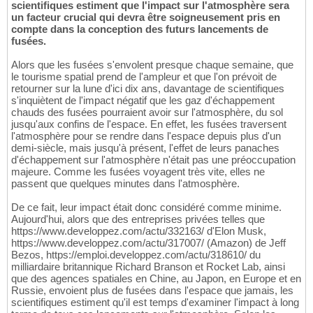
scientifiques estiment que l'impact sur l'atmosphère sera
un facteur crucial qui devra être soigneusement pris en
compte dans la conception des futurs lancements de
fusées.
Alors que les fusées s'envolent presque chaque semaine, que
le tourisme spatial prend de l'ampleur et que l'on prévoit de
retourner sur la lune d'ici dix ans, davantage de scientifiques
s'inquiètent de l'impact négatif que les gaz d'échappement
chauds des fusées pourraient avoir sur l'atmosphère, du sol
jusqu'aux confins de l'espace. En effet, les fusées traversent
l'atmosphère pour se rendre dans l'espace depuis plus d'un
demi-siècle, mais jusqu'à présent, l'effet de leurs panaches
d'échappement sur l'atmosphère n'était pas une préoccupation
majeure. Comme les fusées voyagent très vite, elles ne
passent que quelques minutes dans l'atmosphère.
De ce fait, leur impact était donc considéré comme minime.
Aujourd'hui, alors que des entreprises privées telles que
https://www.developpez.com/actu/332163/ d'Elon Musk,
https://www.developpez.com/actu/317007/ (Amazon) de Jeff
Bezos, https://emploi.developpez.com/actu/318610/ du
milliardaire britannique Richard Branson et Rocket Lab, ainsi
que des agences spatiales en Chine, au Japon, en Europe et en
Russie, envoient plus de fusées dans l'espace que jamais, les
scientifiques estiment qu'il est temps d'examiner l'impact à long