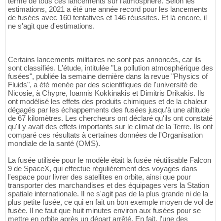
terme de tous ces lancements sur l'atmosphère. Selon les
estimations, 2021 a été une année record pour les lancements
de fusées avec 160 tentatives et 146 réussites. Et là encore, il
ne s'agit que d'estimations.
Certains lancements militaires ne sont pas annoncés, car ils
sont classifiés. L'étude, intitulée "La pollution atmosphérique des
fusées", publiée la semaine dernière dans la revue "Physics of
Fluids", a été menée par des scientifiques de l'université de
Nicosie, à Chypre, Ioannis Kokkinakis et Dimitris Drikakis. Ils
ont modélisé les effets des produits chimiques et de la chaleur
dégagés par les échappements des fusées jusqu'à une altitude
de 67 kilomètres. Les chercheurs ont déclaré qu'ils ont constaté
qu'il y avait des effets importants sur le climat de la Terre. Ils ont
comparé ces résultats à certaines données de l'Organisation
mondiale de la santé (OMS).
La fusée utilisée pour le modèle était la fusée réutilisable Falcon
9 de SpaceX, qui effectue régulièrement des voyages dans
l'espace pour livrer des satellites en orbite, ainsi que pour
transporter des marchandises et des équipages vers la Station
spatiale internationale. Il ne s'agit pas de la plus grande ni de la
plus petite fusée, ce qui en fait un bon exemple moyen de vol de
fusée. Il ne faut que huit minutes environ aux fusées pour se
mettre en orbite après un départ arrêté. En fait, l'une des