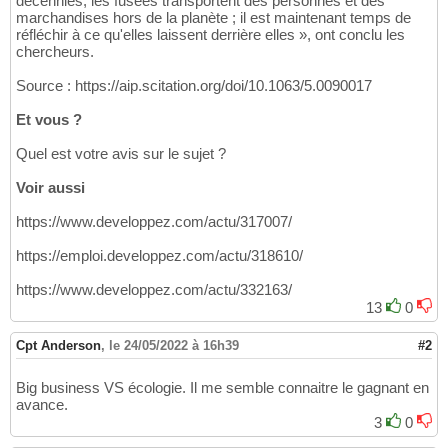
décennies, les fusées transportent des personnes et des
marchandises hors de la planète ; il est maintenant temps de
réfléchir à ce qu'elles laissent derrière elles », ont conclu les
chercheurs.
Source : https://aip.scitation.org/doi/10.1063/5.0090017
Et vous ?
Quel est votre avis sur le sujet ?
Voir aussi
https://www.developpez.com/actu/317007/
https://emploi.developpez.com/actu/318610/
https://www.developpez.com/actu/332163/
13
0
Cpt Anderson
,
le 24/05/2022 à 16h39
#2
Big business VS écologie. Il me semble connaitre le gagnant en
avance.
3
0