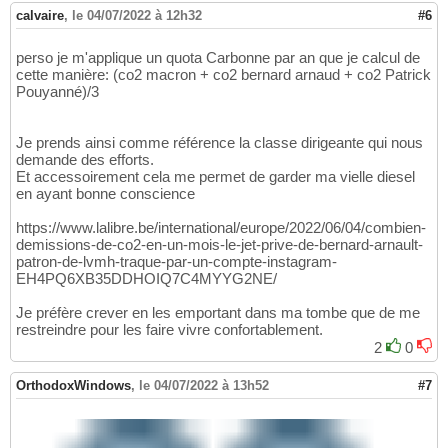
calvaire
,
le 04/07/2022 à 12h32
#6
perso je m'applique un quota Carbonne par an que je calcul de
cette manière: (co2 macron + co2 bernard arnaud + co2 Patrick
Pouyanné)/3
Je prends ainsi comme référence la classe dirigeante qui nous
demande des efforts.
Et accessoirement cela me permet de garder ma vielle diesel
en ayant bonne conscience
https://www.lalibre.be/international/europe/2022/06/04/combien-
demissions-de-co2-en-un-mois-le-jet-prive-de-bernard-arnault-
patron-de-lvmh-traque-par-un-compte-instagram-
EH4PQ6XB35DDHOIQ7C4MYYG2NE/
Je préfère crever en les emportant dans ma tombe que de me
restreindre pour les faire vivre confortablement.
2
0
OrthodoxWindows
,
le 04/07/2022 à 13h52
#7