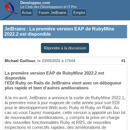
Developpez.com
Le Club des Développeurs et IT Pro
Actus
Forum JetBrains
Emploi
JetBrains
:
La première version EAP de RubyMine
2022.2 est disponible
Répondre à la discussion
Michael Guilloux
,
le 23/05/2022 à 17h04
#1
La première version EAP de RubyMine 2022.2 est
disponible
l'EDI Ruby on Rails de JetBrains vient avec un débogueur
plus rapide et bien d'autres améliorations
A la mi-avril, JetBrains a annoncé la sortie de RubyMine 2022.1,
la première mise à jour majeure de cette année pour son EDI
pour le développement Web avec Ruby et Ruby on Rails. Au
cas où vous l'aurez manquée, cette version a apporté un bon lot
de nouveautés et améliorations, y compris la prise en charge
des nouvelles fonctionnalités Ruby et RBS, de nouvelles
inspections et correctifs rapides, des améliorations de