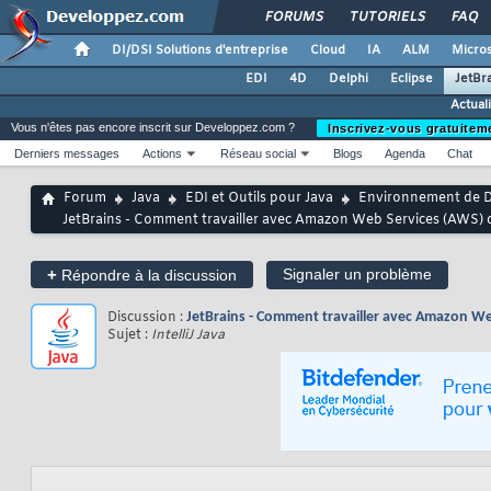
FORUMS
TUTORIELS
FAQ
DI/DSI Solutions d'entreprise
Cloud
IA
ALM
Micros
EDI
4D
Delphi
Eclipse
JetBr
Actual
Vous n'êtes pas encore inscrit sur Developpez.com ?
Inscrivez-vous gratuitem
Derniers messages
Actions
Réseau social
Blogs
Agenda
Chat
Forum
Java
EDI et Outils pour Java
Environnement de D
JetBrains - Comment travailler avec Amazon Web Services (AWS) da
+
Signaler un problème
Répondre à la discussion
Discussion :
JetBrains - Comment travailler avec Amazon Web
Sujet :
IntelliJ Java