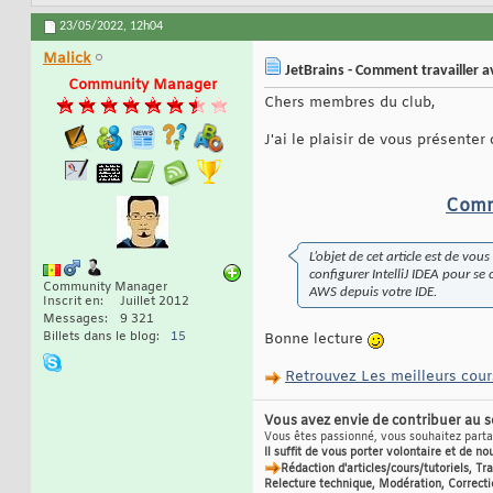
23/05/2022,
12h04
Malick
JetBrains - Comment travailler 
Community Manager
Chers membres du club,
J'ai le plaisir de vous présenter
Comme
L’objet de cet article est de 
configurer IntelliJ IDEA pour se
Community Manager
AWS depuis votre IDE.
Inscrit en
Juillet 2012
Messages
9 321
Billets dans le blog
15
Bonne lecture
Retrouvez Les meilleurs cours
Vous avez envie de contribuer au 
Vous êtes passionné, vous souhaitez partag
Il suffit de vous porter volontaire et de no
Rédaction d'articles/cours/tutoriels, T
Relecture technique, Modération, Correcti