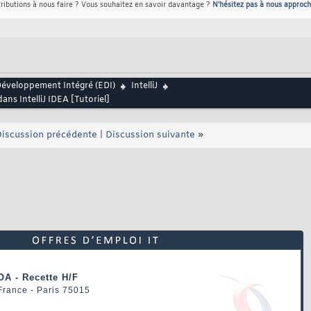
tributions à nous faire ? Vous souhaitez en savoir davantage ?
N'hésitez pas à nous approch
éveloppement Intégré (EDI)
IntelliJ
ns IntelliJ IDEA [Tutoriel]
iscussion précédente
|
Discussion suivante
»
OA - Recette H/F
 France - Paris 75015