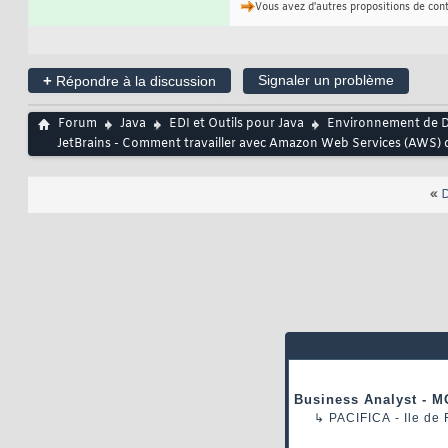
Vous avez d'autres propositions de con
+
Signaler un problème
Répondre à la discussion
Forum
Java
EDI et Outils pour Java
Environnement de D
JetBrains - Comment travailler avec Amazon Web Services (AWS) da
«
D
Business Analyst - M
↳
PACIFICA
- Ile de