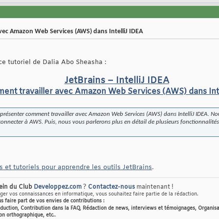
avec Amazon Web Services (AWS) dans IntelliJ IDEA
 ce tutoriel de Dalia Abo Sheasha :
JetBrains – IntelliJ IDEA
nt travailler avec Amazon Web Services (AWS) dans Inte
vous présenter comment travailler avec Amazon Web Services (AWS) dans IntelliJ IDEA.
 connecter à AWS. Puis, nous vous parlerons plus en détail de plusieurs fonctionnalités 
 et tutoriels pour apprendre les outils JetBrains
.
sein du Club
Developpez.com
?
Contactez-nous
maintenant !
er vos connaissances en informatique, vous souhaitez faire partie de la rédaction.
us faire part de vos envies de contributions :
raduction, Contribution dans la FAQ, Rédaction de news, interviews et témoignages, Organisa
on orthographique, etc.
.