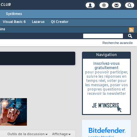
CLUB
Systèmes
Visual Basic 6
Lazarus
Qt Creator
ains
Recherche avancée
Navigation
Inscrivez-vous
gratuitement
pour pouvoir participer,
suivre les réponses en
temps réel, voter pour
les messages, poser vos
propres questions et
recevoir la newsletter
Outils de la discussion
Affichage