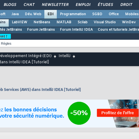
BLOGS
CHAT
NEWSLETTER
EMPLOI
ÉTUDES
DROIT
oft
Java
Dév. Web
EDI
Programmation
SGBD
Office
Mobiles
ains
LabVIEW
NetBeans
MATLAB
Scilab
Visual Studio
WinDev
ités JetBrains
Forum JetBrains
Forum IntelliJ IDEA
Cours et tutoriels JetBr
ent !
Règles
éveloppement Intégré (EDI)
IntelliJ
ns IntelliJ IDEA [Tutoriel]
 Services (AWS) dans IntelliJ IDEA [Tutoriel]