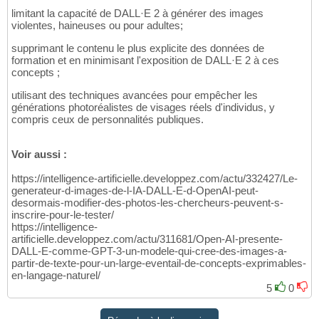
limitant la capacité de DALL·E 2 à générer des images
violentes, haineuses ou pour adultes;
supprimant le contenu le plus explicite des données de
formation et en minimisant l'exposition de DALL·E 2 à ces
concepts ;
utilisant des techniques avancées pour empêcher les
générations photoréalistes de visages réels d'individus, y
compris ceux de personnalités publiques.
Voir aussi :
https://intelligence-artificielle.developpez.com/actu/332427/Le-
generateur-d-images-de-l-IA-DALL-E-d-OpenAI-peut-
desormais-modifier-des-photos-les-chercheurs-peuvent-s-
inscrire-pour-le-tester/
https://intelligence-
artificielle.developpez.com/actu/311681/Open-AI-presente-
DALL-E-comme-GPT-3-un-modele-qui-cree-des-images-a-
partir-de-texte-pour-un-large-eventail-de-concepts-exprimables-
en-langage-naturel/
5
0