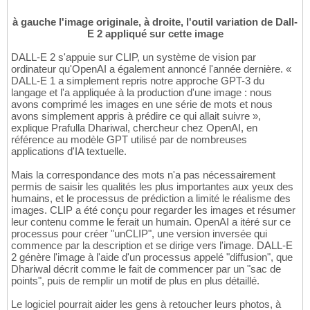
à gauche l'image originale, à droite, l'outil variation de Dall-
E 2 appliqué sur cette image
DALL-E 2 s'appuie sur CLIP, un système de vision par
ordinateur qu'OpenAI a également annoncé l'année dernière. «
DALL-E 1 a simplement repris notre approche GPT-3 du
langage et l'a appliquée à la production d'une image : nous
avons comprimé les images en une série de mots et nous
avons simplement appris à prédire ce qui allait suivre »,
explique Prafulla Dhariwal, chercheur chez OpenAI, en
référence au modèle GPT utilisé par de nombreuses
applications d'IA textuelle.
Mais la correspondance des mots n'a pas nécessairement
permis de saisir les qualités les plus importantes aux yeux des
humains, et le processus de prédiction a limité le réalisme des
images. CLIP a été conçu pour regarder les images et résumer
leur contenu comme le ferait un humain. OpenAI a itéré sur ce
processus pour créer "unCLIP", une version inversée qui
commence par la description et se dirige vers l'image. DALL-E
2 génère l'image à l'aide d'un processus appelé "diffusion", que
Dhariwal décrit comme le fait de commencer par un "sac de
points", puis de remplir un motif de plus en plus détaillé.
Le logiciel pourrait aider les gens à retoucher leurs photos, à