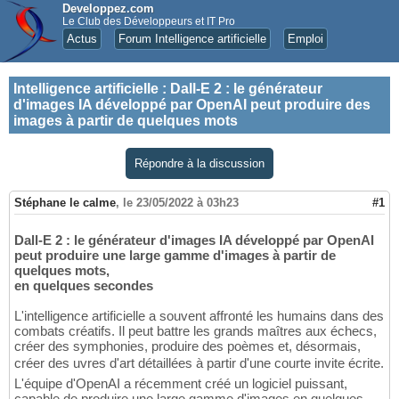
Developpez.com
Le Club des Développeurs et IT Pro
Actus
Forum Intelligence artificielle
Emploi
Intelligence artificielle
:
Dall-E 2 : le générateur
d'images IA développé par OpenAI peut produire des
images à partir de quelques mots
Répondre à la discussion
Stéphane le calme
,
le 23/05/2022 à 03h23
#1
Dall-E 2 : le générateur d'images IA développé par OpenAI
peut produire une large gamme d'images à partir de
quelques mots,
en quelques secondes
L'intelligence artificielle a souvent affronté les humains dans des
combats créatifs. Il peut battre les grands maîtres aux échecs,
créer des symphonies, produire des poèmes et, désormais,
créer des uvres d'art détaillées à partir d'une courte invite écrite.
L'équipe d'OpenAI a récemment créé un logiciel puissant,
capable de produire une large gamme d'images en quelques