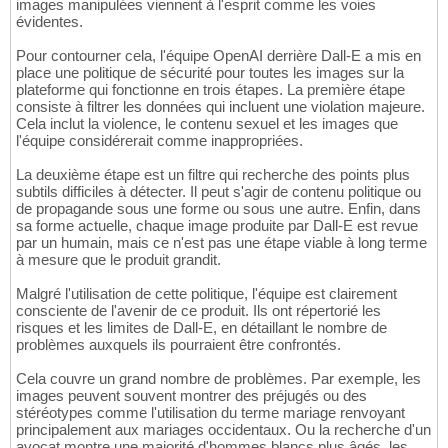
images manipulées viennent à l'esprit comme les voies
évidentes.
Pour contourner cela, l'équipe OpenAI derrière Dall-E a mis en
place une politique de sécurité pour toutes les images sur la
plateforme qui fonctionne en trois étapes. La première étape
consiste à filtrer les données qui incluent une violation majeure.
Cela inclut la violence, le contenu sexuel et les images que
l'équipe considérerait comme inappropriées.
La deuxième étape est un filtre qui recherche des points plus
subtils difficiles à détecter. Il peut s'agir de contenu politique ou
de propagande sous une forme ou sous une autre. Enfin, dans
sa forme actuelle, chaque image produite par Dall-E est revue
par un humain, mais ce n'est pas une étape viable à long terme
à mesure que le produit grandit.
Malgré l'utilisation de cette politique, l'équipe est clairement
consciente de l'avenir de ce produit. Ils ont répertorié les
risques et les limites de Dall-E, en détaillant le nombre de
problèmes auxquels ils pourraient être confrontés.
Cela couvre un grand nombre de problèmes. Par exemple, les
images peuvent souvent montrer des préjugés ou des
stéréotypes comme l'utilisation du terme mariage renvoyant
principalement aux mariages occidentaux. Ou la recherche d'un
avocat montre une majorité d'hommes blancs plus âgés, les