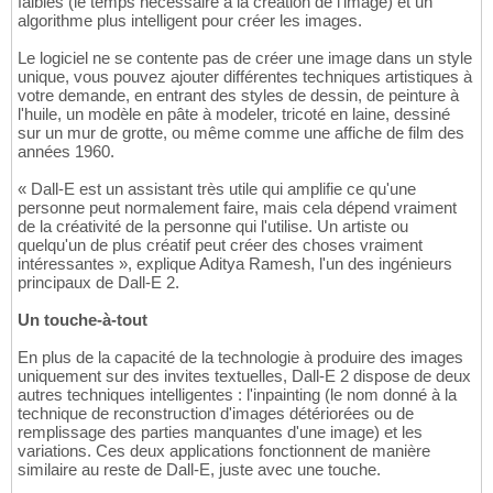
faibles (le temps nécessaire à la création de l'image) et un
algorithme plus intelligent pour créer les images.
Le logiciel ne se contente pas de créer une image dans un style
unique, vous pouvez ajouter différentes techniques artistiques à
votre demande, en entrant des styles de dessin, de peinture à
l'huile, un modèle en pâte à modeler, tricoté en laine, dessiné
sur un mur de grotte, ou même comme une affiche de film des
années 1960.
« Dall-E est un assistant très utile qui amplifie ce qu'une
personne peut normalement faire, mais cela dépend vraiment
de la créativité de la personne qui l'utilise. Un artiste ou
quelqu'un de plus créatif peut créer des choses vraiment
intéressantes », explique Aditya Ramesh, l'un des ingénieurs
principaux de Dall-E 2.
Un touche-à-tout
En plus de la capacité de la technologie à produire des images
uniquement sur des invites textuelles, Dall-E 2 dispose de deux
autres techniques intelligentes : l'inpainting (le nom donné à la
technique de reconstruction d'images détériorées ou de
remplissage des parties manquantes d'une image) et les
variations. Ces deux applications fonctionnent de manière
similaire au reste de Dall-E, juste avec une touche.