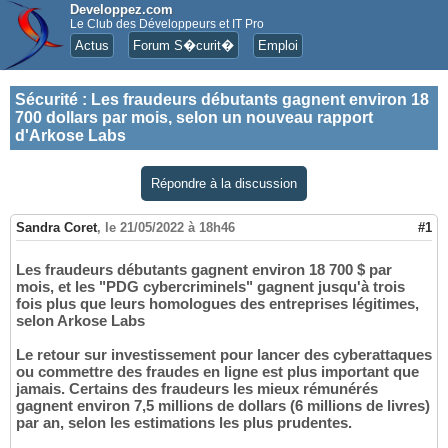
Developpez.com
Le Club des Développeurs et IT Pro
Actus
Forum S�curit�
Emploi
Sécurité
:
Les fraudeurs débutants gagnent environ 18
700 dollars par mois, selon un nouveau rapport
d'Arkose Labs
Répondre à la discussion
Sandra Coret
,
le 21/05/2022 à 18h46
#1
Les fraudeurs débutants gagnent environ 18 700 $ par
mois, et les "PDG cybercriminels" gagnent jusqu'à trois
fois plus que leurs homologues des entreprises légitimes,
selon Arkose Labs
Le retour sur investissement pour lancer des cyberattaques
ou commettre des fraudes en ligne est plus important que
jamais. Certains des fraudeurs les mieux rémunérés
gagnent environ 7,5 millions de dollars (6 millions de livres)
par an, selon les estimations les plus prudentes.