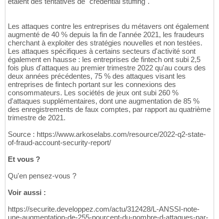
étaient des tentatives de "credential stuffing".
Les attaques contre les entreprises du métavers ont également
augmenté de 40 % depuis la fin de l'année 2021, les fraudeurs
cherchant à exploiter des stratégies nouvelles et non testées.
Les attaques spécifiques à certains secteurs d'activité sont
également en hausse : les entreprises de fintech ont subi 2,5
fois plus d'attaques au premier trimestre 2022 qu'au cours des
deux années précédentes, 75 % des attaques visant les
entreprises de fintech portant sur les connexions des
consommateurs. Les sociétés de jeux ont subi 260 %
d'attaques supplémentaires, dont une augmentation de 85 %
des enregistrements de faux comptes, par rapport au quatrième
trimestre de 2021.
Source : https://www.arkoselabs.com/resource/2022-q2-state-
of-fraud-account-security-report/
Et vous ?
Qu'en pensez-vous ?
Voir aussi :
https://securite.developpez.com/actu/312428/L-ANSSI-note-
une-augmentation-de-255-pourcent-du-nombre-d-attaques-par-